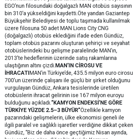
EGO’nun filosundaki doğalgazlı MAN otobüs sayısının
bin 310’a yükseldiğini kaydetti.Öte yandan Gaziantep
Büyükşehir Belediyesi de toplu taşımada kullanılmak
üzere filosuna 50 adet MAN Lions City CNG
(doğalgazlı) otobüs eklediğini ifade eden Gündüz,
toplam otobüs pazarını oluşturan şehiriçi ve seyahat
otobüslerindeki bu gelişme paralelinde MAN’ın,
2013’te hedeflerinin üzerinde satış rakamlarına
ulaştığının altını çizdi.
MAN’IN CİROSU VE
İHRACATI
MAN’ın Türkiye’de, 435.5 milyon euro cirosu
700’un üzerinde çalışanı ile güçlü bir şirket olduğunu
vurgulayan Gündüz, Ankara tesislerinde üretilen
otobüslerin ihracat gelirinin ise 167 milyon euroyu
bulduğunu açıkladı.
“KAMYON ENDEKSİ’NE GÖRE
TÜRKİYE YÜZDE 2.5–3 BÜYÜR”
Özellikle kamyon
pazarındaki gelişmelerin, ülke ekonomisi geneli ile
ilgili paralel ve sağlıklı işaretler verdiğine dikkat çeken
Gündüz, “Biz de daha önce geçtiğimiz Nisan ayında‚