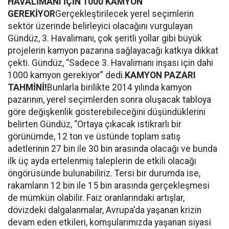
HAVALİMANI İÇİN 1000 KAMYON
GEREKİYOR
Gerçekleştirilecek yerel seçimlerin
sektör üzerinde belirleyici olacağını vurgulayan
Gündüz, 3. Havalimanı, çok şeritli yollar gibi büyük
projelerin kamyon pazarına sağlayacağı katkıya dikkat
çekti.
Gündüz, “Sadece 3. Havalimanı inşası için dahi
1000 kamyon gerekiyor” dedi.
KAMYON PAZARI
TAHMİNİ!
Bunlarla birilikte 2014 yılında kamyon
pazarının, yerel seçimlerden sonra oluşacak tabloya
göre değişkenlik gösterebileceğini düşündüklerini
belirten Gündüz, “Ortaya çıkacak istikrarlı bir
görünümde, 12 ton ve üstünde toplam satış
adetlerinin 27 bin ile 30 bin arasında olacağı ve bunda
ilk üç ayda ertelenmiş taleplerin de etkili olacağı
öngörüsünde bulunabiliriz. Tersi bir durumda ise,
rakamların 12 bin ile 15 bin arasında gerçekleşmesi
de mümkün olabilir. Faiz oranlarındaki artışlar,
dövizdeki dalgalanmalar, Avrupa'da yaşanan krizin
devam eden etkileri, komşularımızda yaşanan siyasi