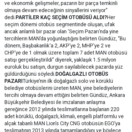
ve ekonomik gelişmeler, pazarın bir parça temkinli
olmaya devam edeceğinin sinyallerini veriyor”
dedi.
PARTİLER KAÇ SEÇİM OTOBÜSÜ ALDI?
Her
seçim dönemi otobüs segmentinde oluşan, ufak
ancak anlamlı bir pazar olan ‘Seçim Pazarı’nda yine
tercihlerin MAN’da yoğunlaştığını belirten Gündüz, “Bu
dönem, Başbakanlık‘a 2, AKP‘ye 2, MHP‘ye 2 ve
CHP‘ye de 1 olmak üzere toplam 7 adet MAN otobüsü
satışı gerçekleştirildi” diyerek, yaklaşık 1.5 milyon
euroluk bu satışın, durgun sayılabilecek pazarda yüz
güldürdüğünü söyledi.
DOĞALGAZLI OTOBÜS
PAZARI
Türkiye’nin ilk doğalgazlı solo ve körüklü
belediye otobüslerini üreten MAN, yine belediyelerin
tercihi olmaya devam ettiğini belirten Gündüz, Ankara
Büyükşehir Belediyesi ile imzalanan anlaşma
gereğince 2012 yılında teslimatlarına başlanan 220
adet körüklü, doğalgazlı, klimalı, engelli platformlu ve
alçak tabanlı MAN Lion’s City CNG otobüsün EGO’ya
teslimatının 2013 yılında tamamlandığını ve böylece