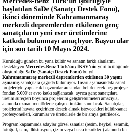
Mercedes-Benz Türk’ün işbirliğiyle
başlatılan SaDe (Sanatçı Destek Fonu),
ikinci döneminde Kahramanmaraş
merkezli depremlerden etkilenen genç
sanatçıların yeni eser üretimlerine
katkıda bulunmayı amaçlıyor. Başvurular
için son tarih 10 Mayıs 2024.
Kurulduğu günden bu yana kültür ve sanatın farklı alanlarını
destekleyen
Mercedes-Benz Türk’ün;
İKSV’nin
yürütücülüğünde
oluşturduğu
SaDe (Sanatçı Destek Fonu)
bu yıl,
Kahramanmaraş merkezli depremlerden etkilenen 30 yaşını
aşmamış
sanatçılara çağrıda bulunuyor. Tasarı aşamasındaki sanat
projeleriyle yapılacak başvurular arasından belirlenecek beş projeye
fondan 5.000’er avro katkı sağlanacak, ayrıca genç sanatçılara
üretim süreçleri boyunca projelerini geliştirebilmeleri amacıyla,
alanında uzman mentörlerle çalışma imkânı sunulacak. Sanatçılar,
projelerini hayata geçirirken destek almak isteyecekleri kültür-sanat
profesyonelleri, kurumlar ve üreticilerle de bir araya getirilecek.
Program kapsamında adaylar görsel sanatlar (resim, heykel, seramik,
fotoğraf, cam, illüstrasyon, çizim veya baskı teknikleri) alanında bir