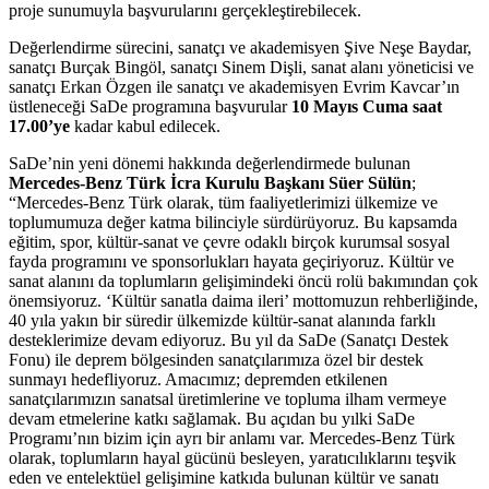
proje sunumuyla başvurularını gerçekleştirebilecek.
Değerlendirme sürecini, sanatçı ve akademisyen Şive Neşe Baydar,
sanatçı Burçak Bingöl, sanatçı Sinem Dişli, sanat alanı yöneticisi ve
sanatçı Erkan Özgen ile sanatçı ve akademisyen Evrim Kavcar’ın
üstleneceği SaDe programına başvurular
10 Mayıs Cuma saat
17.00’ye
kadar kabul edilecek.
SaDe’nin yeni dönemi hakkında değerlendirmede bulunan
Mercedes-Benz Türk İcra Kurulu Başkanı Süer Sülün
;
“Mercedes-Benz Türk olarak, tüm faaliyetlerimizi ülkemize ve
toplumumuza değer katma bilinciyle sürdürüyoruz. Bu kapsamda
eğitim, spor, kültür-sanat ve çevre odaklı birçok kurumsal sosyal
fayda programını ve sponsorlukları hayata geçiriyoruz. Kültür ve
sanat alanını da toplumların gelişimindeki öncü rolü bakımından çok
önemsiyoruz. ‘Kültür sanatla daima ileri’ mottomuzun rehberliğinde,
40 yıla yakın bir süredir ülkemizde kültür-sanat alanında farklı
desteklerimize devam ediyoruz. Bu yıl da SaDe (Sanatçı Destek
Fonu) ile deprem bölgesinden sanatçılarımıza özel bir destek
sunmayı hedefliyoruz. Amacımız; depremden etkilenen
sanatçılarımızın sanatsal üretimlerine ve topluma ilham vermeye
devam etmelerine katkı sağlamak. Bu açıdan bu yılki SaDe
Programı’nın bizim için ayrı bir anlamı var. Mercedes-Benz Türk
olarak, toplumların hayal gücünü besleyen, yaratıcılıklarını teşvik
eden ve entelektüel gelişimine katkıda bulunan kültür ve sanatı