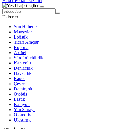
Haber Portalı Yazılımı
Haberler
Son Haberler
Manşetler
Lojistik
Ticari Araçlar
Röportaj
Aktüel
Sürdürülebilirlik
Karayolu
Denizcilik
Havacılık
Rapor
Çevre
Demiryolu
Otobüs
Lastik
Kamyon
Yan Sanayi
Otomotiv
Ulaştırma