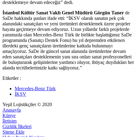
desteklemeye devam edeceğiz” dedi.
İstanbul Kültür Sanat Vakfı Genel Müdürü Görgün Taner
de
SaDe hakkında şunları ifade etti: “İKSV olarak sanatın pek çok
alanındaki sanatçıları ve yeni üretimleri desteklemek üzere projeler
hayata geçirmeye devam ediyoruz. Uzun yıllardır farklı projelerde
yanımızda olan Mercedes-Benz Türk ile birlikte başlattığımız SaDe
programında (Sanatçı Destek Fonu) bu yıl depremden etkilenen
illerdeki genç sanatçıların üretimlerine katkıda bulunmayı
amaçlıyoruz. SaDe ile güncel sanat alanında üretimlerine devam
eden sanatçıları desteklemenin yanı sıra onları sanat profesyonelleri
ile buluşturarak gelişimlerine yardımcı oluyor, ihtiyaç duydukları her
alanda tecrübelerimizle katkı sağlıyoruz.”
Etiketler :
Mercedes-Benz Türk
İKSV
Yeşil Lojistikçiler © 2020
Anasayfa
Künye
İletişim
Gizlilik İlkeleri
Sitene Ekle