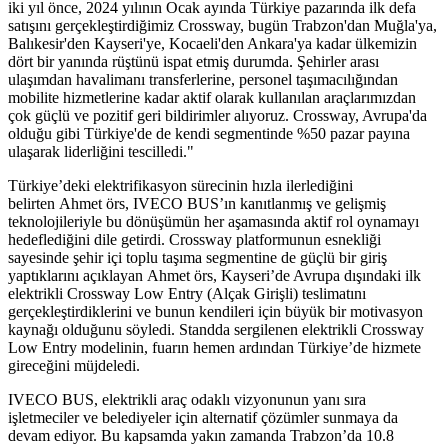
iki yıl önce, 2024 yılının Ocak ayında Türkiye pazarında ilk defa
satışını gerçekleştirdiğimiz Crossway, bugün Trabzon'dan Muğla'ya,
Balıkesir'den Kayseri'ye, Kocaeli'den Ankara'ya kadar ülkemizin
dört bir yanında rüştünü ispat etmiş durumda. Şehirler arası
ulaşımdan havalimanı transferlerine, personel taşımacılığından
mobilite hizmetlerine kadar aktif olarak kullanılan araçlarımızdan
çok güçlü ve pozitif geri bildirimler alıyoruz. Crossway, Avrupa'da
olduğu gibi Türkiye'de de kendi segmentinde %50 pazar payına
ulaşarak liderliğini tescilledi."
Türkiye’deki elektrifikasyon sürecinin hızla ilerlediğini
belirten Ahmet örs, IVECO BUS’ın kanıtlanmış ve gelişmiş
teknolojileriyle bu dönüşümün her aşamasında aktif rol oynamayı
hedeflediğini dile getirdi. Crossway platformunun esnekliği
sayesinde şehir içi toplu taşıma segmentine de güçlü bir giriş
yaptıklarını açıklayan Ahmet örs, Kayseri’de Avrupa dışındaki ilk
elektrikli Crossway Low Entry (Alçak Girişli) teslimatını
gerçekleştirdiklerini ve bunun kendileri için büyük bir motivasyon
kaynağı olduğunu söyledi. Standda sergilenen elektrikli Crossway
Low Entry modelinin, fuarın hemen ardından Türkiye’de hizmete
gireceğini müjdeledi.
IVECO BUS, elektrikli araç odaklı vizyonunun yanı sıra
işletmeciler ve belediyeler için alternatif çözümler sunmaya da
devam ediyor. Bu kapsamda yakın zamanda Trabzon’da 10.8