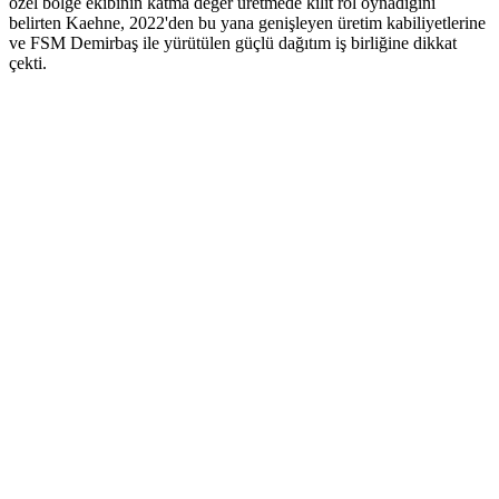
özel bölge ekibinin katma değer üretmede kilit rol oynadığını
belirten Kaehne, 2022'den bu yana genişleyen üretim kabiliyetlerine
ve FSM Demirbaş ile yürütülen güçlü dağıtım iş birliğine dikkat
çekti.