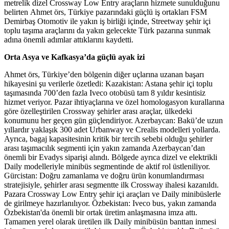
metrelik dizel Crossway Low Entry araçların hizmete sunulduğunu
belirten Ahmet örs, Türkiye pazarındaki güçlü iş ortakları FSM
Demirbaş Otomotiv ile yakın iş birliği içinde, Streetway şehir içi
toplu taşıma araçlarını da yakın gelecekte Türk pazarına sunmak
adına önemli adımlar attıklarını kaydetti.
Orta Asya ve Kafkasya’da güçlü ayak izi
Ahmet örs, Türkiye’den bölgenin diğer uçlarına uzanan başarı
hikayesini şu verilerle özetledi: Kazakistan: Astana şehir içi toplu
taşımasında 700’den fazla Iveco otobüsü tam 8 yıldır kesintisiz
hizmet veriyor. Pazar ihtiyaçlarına ve özel homologasyon kurallarına
göre özelleştirilen Crossway şehirler arası araçlar, ülkedeki
konumunu her geçen gün güçlendiriyor. Azerbaycan: Bakü’de uzun
yıllardır yaklaşık 300 adet Urbanway ve Crealis modelleri yollarda.
Ayrıca, bagaj kapasitesinin kritik bir tercih sebebi olduğu şehirler
arası taşımacılık segmenti için yakın zamanda Azerbaycan’dan
önemli bir Evadys siparişi alındı. Bölgede ayrıca dizel ve elektrikli
Daily modelleriyle minibüs segmentinde de aktif rol üstleniliyor.
Gürcistan: Doğru zamanlama ve doğru ürün konumlandırması
stratejisiyle, şehirler arası segmentte ilk Crossway ihalesi kazanıldı.
Pazara Crossway Low Entry şehir içi araçları ve Daily minibüslerle
de girilmeye hazırlanılıyor. Özbekistan: Iveco bus, yakın zamanda
Özbekistan'da önemli bir ortak üretim anlaşmasına imza attı.
Tamamen yerel olarak üretilen ilk Daily minibüsün banttan inmesi