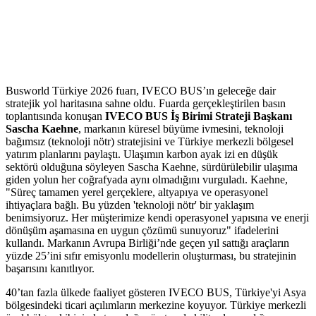
Busworld Türkiye 2026 fuarı, IVECO BUS’ın geleceğe dair
stratejik yol haritasına sahne oldu. Fuarda gerçekleştirilen basın
toplantısında konuşan
IVECO BUS İş Birimi Strateji Başkanı
Sascha Kaehne
, markanın küresel büyüme ivmesini, teknoloji
bağımsız (teknoloji nötr) stratejisini ve Türkiye merkezli bölgesel
yatırım planlarını paylaştı. Ulaşımın karbon ayak izi en düşük
sektörü olduğuna söyleyen Sascha Kaehne, sürdürülebilir ulaşıma
giden yolun her coğrafyada aynı olmadığını vurguladı. Kaehne,
"Süreç tamamen yerel gerçeklere, altyapıya ve operasyonel
ihtiyaçlara bağlı. Bu yüzden 'teknoloji nötr' bir yaklaşım
benimsiyoruz. Her müşterimize kendi operasyonel yapısına ve enerji
dönüşüm aşamasına en uygun çözümü sunuyoruz" ifadelerini
kullandı. Markanın Avrupa Birliği’nde geçen yıl sattığı araçların
yüzde 25’ini sıfır emisyonlu modellerin oluşturması, bu stratejinin
başarısını kanıtlıyor.
40’tan fazla ülkede faaliyet gösteren IVECO BUS, Türkiye'yi Asya
bölgesindeki ticari açılımların merkezine koyuyor. Türkiye merkezli