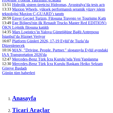
Projesine Yönelik Yatırımını Açıkladı
13:51
Hidrolik sistem üreticisi Hidromas, Avustralya’da tesis açtı
13:33
Maxion Wheels, yüksek performanslı seramik yüzey işlem
teknolojisi Maxion C-GUARD’ı tanıttı
20:59
Enver Geçgel Turizm, Filosuna Travego ve Tourismo Kattı
13:49
Ege Bölgesi'nin ilk Renault Trucks Master Red EDITION'ı
ÖKN Lojistik filosuna katıldı
14:35
Mars Logistics’in Yalova Gümrüğüne Bağlı Antreposu
İstanbul’da Hizmet Veriyor
16:07
Platform Günleri 2026, 17-19 Eylül’de Tuzla’da
Düzenlenecek
10:16
MAN, "Driving. People. Partner." sloganıyla Eylül ayındaki
IAA Transportation 2026'da
12:47
Mercedes-Benz Türk İcra Kurulu’nda Yeni Yapılanma
12:30
Mercedes-Benz Türk İcra Kurulu Başkanı Heiko Selzam
Göreve Başladı
Günün tüm
haberleri
Anasayfa
Ticari Araçlar