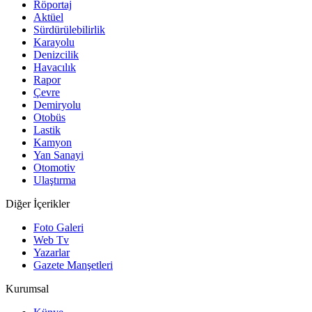
Röportaj
Aktüel
Sürdürülebilirlik
Karayolu
Denizcilik
Havacılık
Rapor
Çevre
Demiryolu
Otobüs
Lastik
Kamyon
Yan Sanayi
Otomotiv
Ulaştırma
Diğer İçerikler
Foto Galeri
Web Tv
Yazarlar
Gazete Manşetleri
Kurumsal