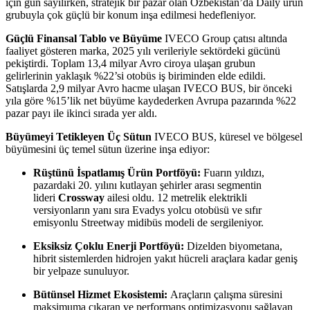
için gün sayılırken, stratejik bir pazar olan Özbekistan’da Daily ürün
grubuyla çok güçlü bir konum inşa edilmesi hedefleniyor.
Güçlü Finansal Tablo ve Büyüme
IVECO Group çatısı altında
faaliyet gösteren marka, 2025 yılı verileriyle sektördeki gücünü
pekiştirdi. Toplam 13,4 milyar Avro ciroya ulaşan grubun
gelirlerinin yaklaşık %22’si otobüs iş biriminden elde edildi.
Satışlarda 2,9 milyar Avro hacme ulaşan IVECO BUS, bir önceki
yıla göre %15’lik net büyüme kaydederken Avrupa pazarında %22
pazar payı ile ikinci sırada yer aldı.
Büyümeyi Tetikleyen Üç Sütun
IVECO BUS, küresel ve bölgesel
büyümesini üç temel sütun üzerine inşa ediyor:
Rüştünü İspatlamış Ürün Portföyü:
Fuarın yıldızı,
pazardaki 20. yılını kutlayan şehirler arası segmentin
lideri
Crossway
ailesi oldu. 12 metrelik elektrikli
versiyonların yanı sıra Evadys yolcu otobüsü ve sıfır
emisyonlu Streetway midibüs modeli de sergileniyor.
Eksiksiz Çoklu Enerji Portföyü:
Dizelden biyometana,
hibrit sistemlerden hidrojen yakıt hücreli araçlara kadar geniş
bir yelpaze sunuluyor.
Bütünsel Hizmet Ekosistemi:
Araçların çalışma süresini
maksimuma çıkaran ve performans optimizasyonu sağlayan