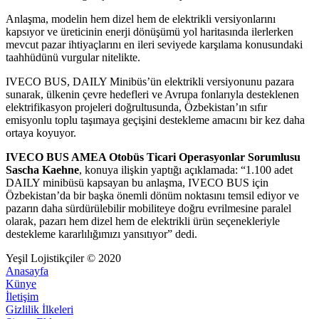
Anlaşma, modelin hem dizel hem de elektrikli versiyonlarını
kapsıyor ve üreticinin enerji dönüşümü yol haritasında ilerlerken
mevcut pazar ihtiyaçlarını en ileri seviyede karşılama konusundaki
taahhüdünü vurgular nitelikte.
IVECO BUS, DAILY Minibüs’ün elektrikli versiyonunu pazara
sunarak, ülkenin çevre hedefleri ve Avrupa fonlarıyla desteklenen
elektrifikasyon projeleri doğrultusunda, Özbekistan’ın sıfır
emisyonlu toplu taşımaya geçişini destekleme amacını bir kez daha
ortaya koyuyor.
IVECO BUS AMEA Otobüs Ticari Operasyonlar Sorumlusu
Sascha Kaehne
, konuya ilişkin yaptığı açıklamada: “1.100 adet
DAILY minibüsü kapsayan bu anlaşma, IVECO BUS için
Özbekistan’da bir başka önemli dönüm noktasını temsil ediyor ve
pazarın daha sürdürülebilir mobiliteye doğru evrilmesine paralel
olarak, pazarı hem dizel hem de elektrikli ürün seçenekleriyle
destekleme kararlılığımızı yansıtıyor” dedi.
Yeşil Lojistikçiler © 2020
Anasayfa
Künye
İletişim
Gizlilik İlkeleri