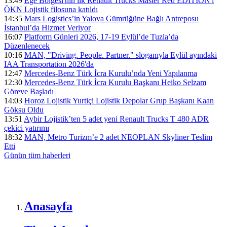
13:49
Ege Bölgesi'nin ilk Renault Trucks Master Red EDITION'ı
ÖKN Lojistik filosuna katıldı
14:35
Mars Logistics’in Yalova Gümrüğüne Bağlı Antreposu
İstanbul’da Hizmet Veriyor
16:07
Platform Günleri 2026, 17-19 Eylül’de Tuzla’da
Düzenlenecek
10:16
MAN, "Driving. People. Partner." sloganıyla Eylül ayındaki
IAA Transportation 2026'da
12:47
Mercedes-Benz Türk İcra Kurulu’nda Yeni Yapılanma
12:30
Mercedes-Benz Türk İcra Kurulu Başkanı Heiko Selzam
Göreve Başladı
14:03
Horoz Lojistik Yurtiçi Lojistik Depolar Grup Başkanı Kaan
Göksu Oldu
13:51
Aybir Lojistik’ten 5 adet yeni Renault Trucks T 480 ADR
çekici yatırımı
18:32
MAN, Metro Turizm’e 2 adet NEOPLAN Skyliner Teslim
Etti
Günün tüm
haberleri
Anasayfa