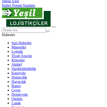
Sitene Ekle
Haber Portalı Yazılımı
Haberler
Son Haberler
Manşetler
Lojistik
Ticari Araçlar
Röportaj
Aktüel
Sürdürülebilirlik
Karayolu
Denizcilik
Havacılık
Rapor
Çevre
Demiryolu
Otobüs
Lastik