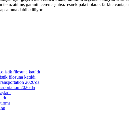
ile uzatılmış garanti içeren aşıntısız esnek paket olarak farklı avantajar
kapsamına dahil ediliyor.
ik filosuna katıldı
nsportation 2026'da
ladı
ımı