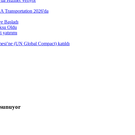
’da Hizmet Veriyor
AA Transportation 2026'da
e Başladı
öksu Oldu
 yatırımı
şmesi’ne (UN Global Compact) katıldı
 sunuyor