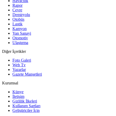
Havacılık
Rapor
Çevre
Demiryolu
Otobüs
Lastik
Kamyon
Yan Sanayi
Otomotiv
Ulaştırma
Diğer İçerikler
Foto Galeri
Web Tv
Yazarlar
Gazete Manşetleri
Kurumsal
Künye
İletişim
Gizlilik İlkeleri
Kullanım Şartları
Geliştiriciler İçin