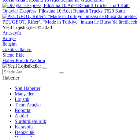
Onaylar Ekspress, Filosuna 10 Adet Renault Trucks T520 Kattı
PEUGEOT, Rifter’ı “Made in Türkiye” imzası ile Bursa’da üretilece
Yeşil Lojistikçiler © 2020
Anasayfa
Künye
İletişim
Gizlilik İlkeleri
Sitene Ekle
Haber Portalı Yazılımı
Haberler
Son Haberler
Manşetler
Lojistik
Ticari Araçlar
Röportaj
Aktüel
Sürdürülebilirlik
Karayolu
Denizcilik