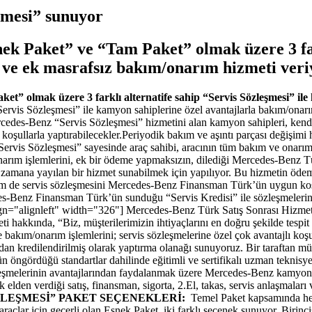
şmesi” sunuyor
k Paket” ve “Tam Paket” olmak üzere 3 fark
a ve ek masrafsız bakım/onarım hizmeti veri
 olmak üzere 3 farklı alternatife sahip “Servis Sözleşmesi” ile 
rvis Sözleşmesi” ile kamyon sahiplerine özel avantajlarla bakım/onarım
cedes-Benz “Servis Sözleşmesi” hizmetini alan kamyon sahipleri, kendi 
şullarla yaptırabilecekler.Periyodik bakım ve aşıntı parçası değişimi hiz
ervis Sözleşmesi” sayesinde araç sahibi, aracının tüm bakım ve onarım 
ım işlemlerini, ek bir ‎ödeme yapmaksızın, dilediği Mercedes-Benz Türk
, zamana yayılan bir hizmet sunabilmek için yapılıyor. Bu hizmetin öd
m de servis sözleşmesini Mercedes-Benz Finansman Türk’ün uygun koşulları
-Benz Finansman Türk’ün sunduğu “Servis Kredisi” ile sözleşmelerini k
ign="alignleft" width="326"] Mercedes-Benz Türk Satış Sonrası Hizm
hakkında, “Biz, müşterilerimizin ihtiyaçlarını en doğru şekilde tespit
kım/onarım işlemlerini; servis sözleşmelerine özel çok avantajlı koşull
an kredilendirilmiş olarak yaptırma olanağı sunuyoruz. Bir taraftan müş
ngördüğü standartlar dahilinde eğitimli ve sertifikalı uzman teknisyenle
eşmelerinin avantajlarından faydalanmak üzere Mercedes-Benz kamyon kul
elden verdiği satış, finansman, sigorta, 2.El, takas, servis anlaşmalar
LEŞMESİ” PAKET SEÇENEKLERİ:
Temel Paket kapsamında hem 
çlar için geçerli olan Esnek Paket, iki farklı seçenek sunuyor. Birincisi