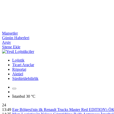
Manşetler
Günün Haberleri
Arşiv
Sitene Ekle
Lojistik
Ticari Araçlar
Röportaj
Aktüel
Sürdürülebilirlik
İstanbul
30 °C
24
13:49
Ege Bölgesi'nin ilk Renault Trucks Master Red EDITION'ı ÖKN 