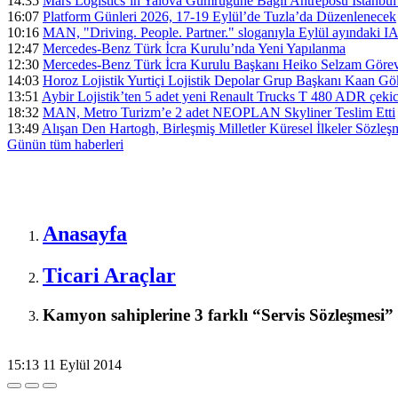
14:35
Mars Logistics’in Yalova Gümrüğüne Bağlı Antreposu İstanbul
16:07
Platform Günleri 2026, 17-19 Eylül’de Tuzla’da Düzenlenecek
10:16
MAN, "Driving. People. Partner." sloganıyla Eylül ayındaki I
12:47
Mercedes-Benz Türk İcra Kurulu’nda Yeni Yapılanma
12:30
Mercedes-Benz Türk İcra Kurulu Başkanı Heiko Selzam Görev
14:03
Horoz Lojistik Yurtiçi Lojistik Depolar Grup Başkanı Kaan G
13:51
Aybir Lojistik’ten 5 adet yeni Renault Trucks T 480 ADR çekici
18:32
MAN, Metro Turizm’e 2 adet NEOPLAN Skyliner Teslim Etti
13:49
Alışan Den Hartogh, Birleşmiş Milletler Küresel İlkeler Sözle
Günün tüm
haberleri
Anasayfa
Ticari Araçlar
Kamyon sahiplerine 3 farklı “Servis Sözleşmesi”
15:13
11 Eylül 2014