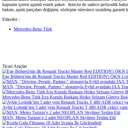
kapsamı içeren aşıntılı esnek paket- ikincisi de sadece periyodik bakım 
bakım, aşıntı parçaları değişimi, sözleşme süresince uzatılmış garanti 
Etiketler :
Mercedes-Benz Türk
Ticari Araçlar
Ege Bölgesi'nin ilk Renault Trucks Master Red EDITION'ı ÖKN Lojist
MAN, "Driving. People. Partner." sloganıyla Eylül ayındaki IAA Tra
Mercedes-Benz Türk İcra Kurulu Başkanı Heiko Selzam Göreve Baş
Aybir Lojistik’ten 5 adet yeni Renault Trucks T 480 ADR çekici yatır
MAN, Metro Turizm’e 2 adet NEOPLAN Skyliner Teslim Etti
Kozlu Gıda Filosuna 18 Adet Scania İle Güçlendirdi