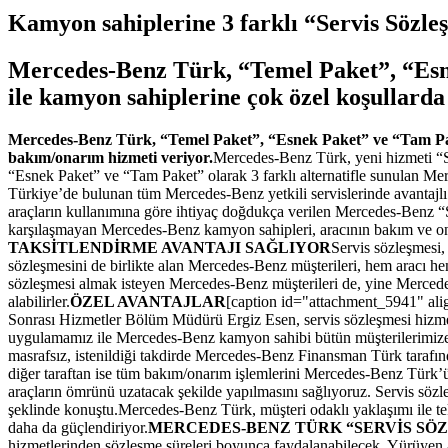
Kamyon sahiplerine 3 farklı “Servis Sözle
Mercedes-Benz Türk, “Temel Paket”, “Esne
ile kamyon sahiplerine çok özel koşullard
Mercedes-Benz Türk, “Temel Paket”, “Esnek Paket” ve “Tam Paket”
bakım/onarım hizmeti veriyor.
Mercedes-Benz Türk, yeni hizmeti “Se
“Esnek Paket” ve “Tam Paket” olarak 3 farklı alternatifle sunulan Mer
Türkiye’de bulunan tüm Mercedes-Benz yetkili servislerinde avantajlı ko
araçların kullanımına göre ihtiyaç doğdukça verilen Mercedes-Benz “S
karşılaşmayan Mercedes-Benz kamyon sahipleri, aracının bakım ve onar
TAKSİTLENDİRME AVANTAJI SAĞLIYOR
Servis sözleşmesi
sözleşmesini de birlikte alan Mercedes-Benz müşterileri, hem aracı he
sözleşmesi almak isteyen Mercedes-Benz müşterileri de, yine Mercedes
alabilirler.
ÖZEL AVANTAJLAR
[caption id="attachment_5941" al
Sonrası Hizmetler Bölüm Müdürü Ergiz Esen, servis sözleşmesi hizmeti 
uygulamamız ile Mercedes-Benz kamyon sahibi bütün müşterilerimize ba
masrafsız, istenildiği takdirde Mercedes-Benz Finansman Türk tarafınd
diğer taraftan ise tüm bakım/onarım işlemlerini Mercedes-Benz Türk’ün ö
araçların ömrünü uzatacak şekilde yapılmasını sağlıyoruz. Servis sözl
şeklinde konuştu.Mercedes-Benz Türk, müşteri odaklı yaklaşımı ile tek 
daha da güçlendiriyor.
MERCEDES-BENZ TÜRK “SERVİS SÖZ
hizmetlerinden sözleşme süreleri boyunca faydalanabilecek. Yürüyen ara