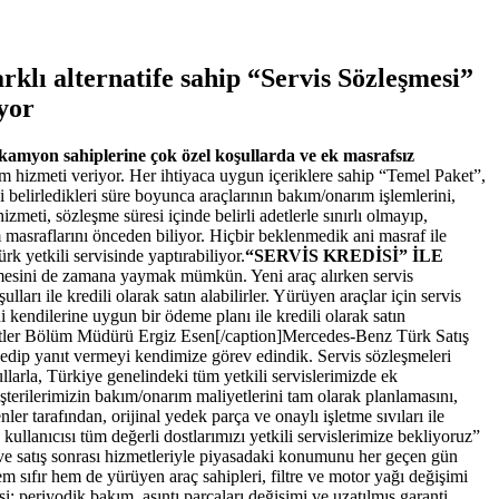
lı alternatife sahip “Servis Sözleşmesi”
yor
kamyon sahiplerine çok özel koşullarda ve ek masrafsız
 hizmeti veriyor. Her ihtiyaca uygun içeriklere sahip “Temel Paket”,
belirledikleri süre boyunca araçlarının bakım/onarım işlemlerini,
meti, sözleşme süresi içinde belirli adetlerle sınırlı olmayıp,
masraflarını önceden biliyor. Hiçbir beklenmedik ani masraf ile
 yetkili servisinde yaptırabiliyor.
“SERVİS KREDİSİ
”
İLE
emesini de zamana yaymak mümkün. Yeni araç alırken servis
 ile kredili olarak satın alabilirler. Yürüyen araçlar için servis
endilerine uygun bir ödeme planı ile kredili olarak satın
etler Bölüm Müdürü Ergiz Esen[/caption]Mercedes-Benz Türk Satış
 edip yanıt vermeyi kendimize görev edindik. Servis sözleşmeleri
arla, Türkiye genelindeki tüm yetkili servislerimizde ek
terilerimizin bakım/onarım maliyetlerini tam olarak planlamasını,
r tarafından, orijinal yedek parça ve onaylı işletme sıvıları ile
lanıcısı tüm değerli dostlarımızı yetkili servislerimize bekliyoruz”
ı ve satış sonrası hizmetleriyle piyasadaki konumunu her geçen gün
sıfır hem de yürüyen araç sahipleri, filtre ve motor yağı değişimi
; periyodik bakım, aşıntı parçaları değişimi ve uzatılmış garanti