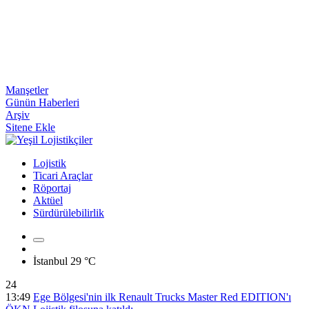
Manşetler
Günün Haberleri
Arşiv
Sitene Ekle
Lojistik
Ticari Araçlar
Röportaj
Aktüel
Sürdürülebilirlik
İstanbul
29 °C
24
13:49
Ege Bölgesi'nin ilk Renault Trucks Master Red EDITION'ı