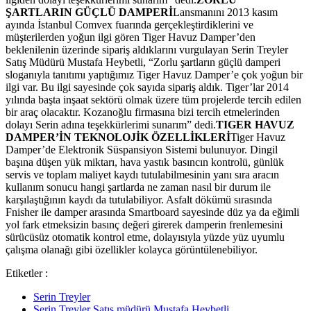
ŞARTLARIN GÜÇLÜ DAMPERİ
Lansmanını 2013 kasım
ayında İstanbul Comvex fuarında gerçekleştirdiklerini ve
müşterilerden yoğun ilgi gören Tiger Havuz Damper’den
beklenilenin üzerinde sipariş aldıklarını vurgulayan Serin Treyler
Satış Müdürü Mustafa Heybetli, “Zorlu şartların güçlü damperi
sloganıyla tanıtımı yaptığımız Tiger Havuz Damper’e çok yoğun bir
ilgi var. Bu ilgi sayesinde çok sayıda sipariş aldık. Tiger’lar 2014
yılında başta inşaat sektörü olmak üzere tüm projelerde tercih edilen
bir araç olacaktır. Kozanoğlu firmasına bizi tercih etmelerinden
dolayı Serin adına teşekkürlerimi sunarım” dedi.
TIGER HAVUZ
DAMPER’İN TEKNOLOJİK ÖZELLİKLERİ
Tiger Havuz
Damper’de Elektronik Süspansiyon Sistemi bulunuyor. Dingil
başına düşen yük miktarı, hava yastık basıncın kontrolü, günlük
servis ve toplam maliyet kaydı tutulabilmesinin yanı sıra aracın
kullanım sonucu hangi şartlarda ne zaman nasıl bir durum ile
karşılaştığının kaydı da tutulabiliyor. Asfalt dökümü sırasında
Fnisher ile damper arasında Smartboard sayesinde düz ya da eğimli
yol fark etmeksizin basınç değeri girerek damperin frenlemesini
sürücüsüz otomatik kontrol etme, dolayısıyla yüzde yüz uyumlu
çalışma olanağı gibi özellikler kolayca görüntülenebiliyor.
Etiketler :
Serin Treyler
Serin Treyler Satış müdürü Mustafa Heybetli