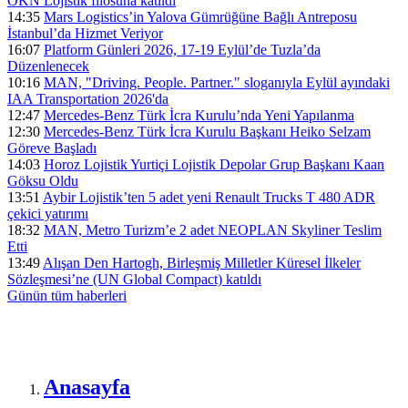
ÖKN Lojistik filosuna katıldı
14:35
Mars Logistics’in Yalova Gümrüğüne Bağlı Antreposu
İstanbul’da Hizmet Veriyor
16:07
Platform Günleri 2026, 17-19 Eylül’de Tuzla’da
Düzenlenecek
10:16
MAN, "Driving. People. Partner." sloganıyla Eylül ayındaki
IAA Transportation 2026'da
12:47
Mercedes-Benz Türk İcra Kurulu’nda Yeni Yapılanma
12:30
Mercedes-Benz Türk İcra Kurulu Başkanı Heiko Selzam
Göreve Başladı
14:03
Horoz Lojistik Yurtiçi Lojistik Depolar Grup Başkanı Kaan
Göksu Oldu
13:51
Aybir Lojistik’ten 5 adet yeni Renault Trucks T 480 ADR
çekici yatırımı
18:32
MAN, Metro Turizm’e 2 adet NEOPLAN Skyliner Teslim
Etti
13:49
Alışan Den Hartogh, Birleşmiş Milletler Küresel İlkeler
Sözleşmesi’ne (UN Global Compact) katıldı
Günün tüm
haberleri
Anasayfa