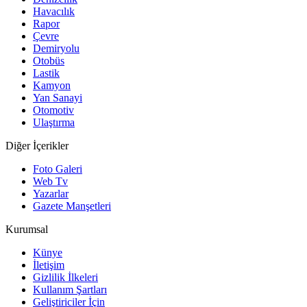
Havacılık
Rapor
Çevre
Demiryolu
Otobüs
Lastik
Kamyon
Yan Sanayi
Otomotiv
Ulaştırma
Diğer İçerikler
Foto Galeri
Web Tv
Yazarlar
Gazete Manşetleri
Kurumsal
Künye
İletişim
Gizlilik İlkeleri
Kullanım Şartları
Geliştiriciler İçin