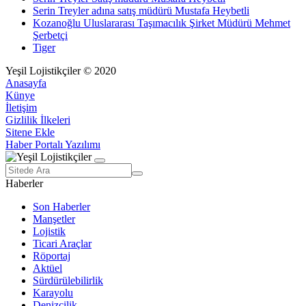
Serin Treyler adına satış müdürü Mustafa Heybetli
Kozanoğlu Uluslararası Taşımacılık Şirket Müdürü Mehmet
Şerbetçi
Tiger
Yeşil Lojistikçiler © 2020
Anasayfa
Künye
İletişim
Gizlilik İlkeleri
Sitene Ekle
Haber Portalı Yazılımı
Haberler
Son Haberler
Manşetler
Lojistik
Ticari Araçlar
Röportaj
Aktüel
Sürdürülebilirlik
Karayolu
Denizcilik