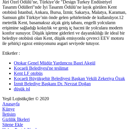
Jüri Özel Ödülü’ne, Türkiye’de "Design Turkey Endüstriyel
Tasarım Ödülleri"nde İyi Tasarım Ödülü’ne layık görülen Kent
otobüsü İstanbul, Ankara, Bursa, İzmir, Sakarya, Malatya, Karaman,
Samsun gibi Türkiye’nin önde gelen şehirlerinde de kullanılıyor.12
metrelik Kent, basamaksız alçak giriş tabanı, engelli yolcuların
erişimine sağladığı kolaylık ve geniş iç hacmi ile yolculara modern
konfor sunuyor. Düşük işletme giderleri ve dayanıklılığı ile ideal bir
belediye otobüsü olan Kent, düşük emisyonlu çevreci EEV motoru
ile şehiriçi egzoz emisyonunu asgari seviyede tutuyor.
Etiketler :
Otokar Genel Müdür Yardımcısı Basri Akgül
Kocaeli Belediyesi'ne teslimat
Kent LF otobüs
Kocaeli Büyükşehir Belediyesi Başkan Vekili Zekeriya Özak
İzmit Belediye Başkanı Dr. Nevzat Doğan
düşük işl
Yeşil Lojistikçiler © 2020
Anasayfa
Künye
İletişim
Gizlilik İlkeleri
Sitene Ekle