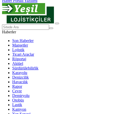
Haber Portalı Yazılımı
Haberler
Son Haberler
Manşetler
Lojistik
Ticari Araçlar
Röportaj
Aktüel
Sürdürülebilirlik
Karayolu
Denizcilik
Havacılık
Rapor
Çevre
Demiryolu
Otobüs
Lastik
Kamyon
Yan Sanayi