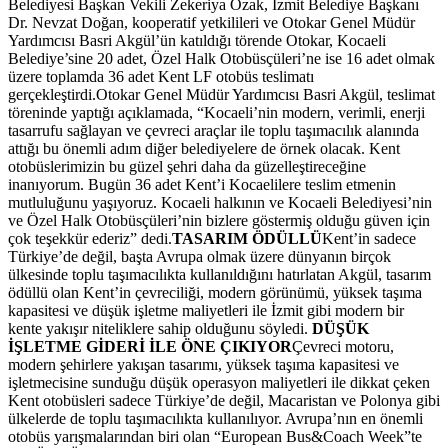
Belediyesi Başkan Vekili Zekeriya Özak, İzmit Belediye Başkanı
Dr. Nevzat Doğan, kooperatif yetkilileri ve Otokar Genel Müdür
Yardımcısı Basri Akgül’ün katıldığı törende Otokar, Kocaeli
Belediye’sine 20 adet, Özel Halk Otobüsçüleri’ne ise 16 adet olmak
üzere toplamda 36 adet Kent LF otobüs teslimatı
gerçekleştirdi.Otokar Genel Müdür Yardımcısı Basri Akgül, teslimat
töreninde yaptığı açıklamada, “Kocaeli’nin modern, verimli, enerji
tasarrufu sağlayan ve çevreci araçlar ile toplu taşımacılık alanında
attığı bu önemli adım diğer belediyelere de örnek olacak. Kent
otobüslerimizin bu güzel şehri daha da güzelleştireceğine
inanıyorum. Bugün 36 adet Kent’i Kocaelilere teslim etmenin
mutluluğunu yaşıyoruz. Kocaeli halkının ve Kocaeli Belediyesi’nin
ve Özel Halk Otobüsçüleri’nin bizlere göstermiş olduğu güven için
çok teşekkür ederiz” dedi.
TASARIM ÖDÜLLÜ
Kent’in sadece
Türkiye’de değil, başta Avrupa olmak üzere dünyanın birçok
ülkesinde toplu taşımacılıkta kullanıldığını hatırlatan Akgül, tasarım
ödüllü olan Kent’in çevreciliği, modern görünümü, yüksek taşıma
kapasitesi ve düşük işletme maliyetleri ile İzmit gibi modern bir
kente yakışır niteliklere sahip olduğunu söyledi.
DÜŞÜK
İŞLETME GİDERİ İLE ÖNE ÇIKIYOR
Çevreci motoru,
modern şehirlere yakışan tasarımı, yüksek taşıma kapasitesi ve
işletmecisine sunduğu düşük operasyon maliyetleri ile dikkat çeken
Kent otobüsleri sadece Türkiye’de değil, Macaristan ve Polonya gibi
ülkelerde de toplu taşımacılıkta kullanılıyor. Avrupa’nın en önemli
otobüs yarışmalarından biri olan “European Bus&Coach Week”te