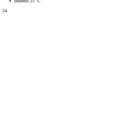
İstanbul
25 °C
24