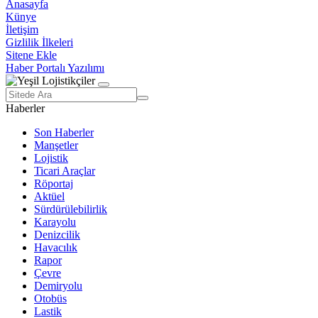
Anasayfa
Künye
İletişim
Gizlilik İlkeleri
Sitene Ekle
Haber Portalı Yazılımı
Haberler
Son Haberler
Manşetler
Lojistik
Ticari Araçlar
Röportaj
Aktüel
Sürdürülebilirlik
Karayolu
Denizcilik
Havacılık
Rapor
Çevre
Demiryolu
Otobüs
Lastik