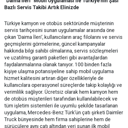
“Daima İleri” Mobil Uygulaması ile Türkiye’nin Şasi
Bazlı Servis Takibi Artık Elinizde
Türkiye kamyon ve otobüs sektöründe müşterinin
servis tarihçesini sunan uygulamalar arasında öne
çıkan ‘Daima İleri’, kullanıcıların araç filolarını ve servis
geçmişlerini görmelerine, güncel kampanyalar
hakkında bilgi sahibi olmalarına, servis sözleşmeleri
ve uzatılmış garanti paketleri gibi avantajlardan
faydalanmalarına olanak tanıyor. 100 binden fazla
kişiye ulaşma potansiyeline sahip mobil uygulama
hizmet kalitesini artıran diğer özellikleriyle de
kullanıcılara operasyonel süreçlerde takip kolaylığı ve
verimlilik sağlıyor. Ücretsiz olarak hem kamyon hem
de otobüs müşterileri tarafından kullanılabilecek ve
tüm işletim sistemleri ile uyumlu şekilde tasarlanan
uygulama, Mercedes-Benz Türk’ün çatı şirketi Daimler
Truck bünyesinde hem firma sahiplerine hem de
sürücülere aynı çatı altından veri sunan ilk mobil