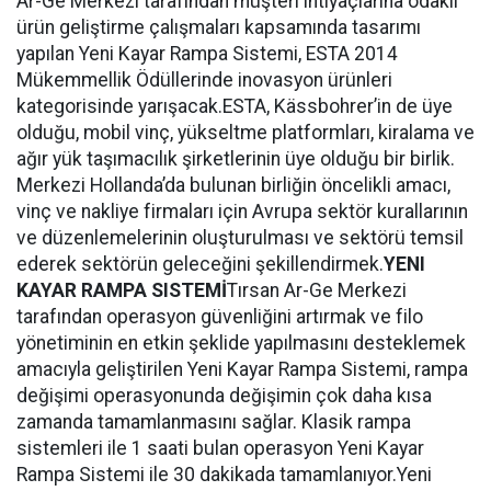
Ar-Ge Merkezi tarafından müşteri ihtiyaçlarına odaklı
ürün geliştirme çalışmaları kapsamında tasarımı
yapılan Yeni Kayar Rampa Sistemi, ESTA 2014
Mükemmellik Ödüllerinde inovasyon ürünleri
kategorisinde yarışacak.ESTA, Kässbohrer’in de üye
olduğu, mobil vinç, yükseltme platformları, kiralama ve
ağır yük taşımacılık şirketlerinin üye olduğu bir birlik.
Merkezi Hollanda’da bulunan birliğin öncelikli amacı,
vinç ve nakliye firmaları için Avrupa sektör kurallarının
ve düzenlemelerinin oluşturulması ve sektörü temsil
ederek sektörün geleceğini şekillendirmek.
YENI
KAYAR RAMPA SISTEMİ
Tırsan Ar-Ge Merkezi
tarafından operasyon güvenliğini artırmak ve filo
yönetiminin en etkin şeklide yapılmasını desteklemek
amacıyla geliştirilen Yeni Kayar Rampa Sistemi, rampa
değişimi operasyonunda değişimin çok daha kısa
zamanda tamamlanmasını sağlar. Klasik rampa
sistemleri ile 1 saati bulan operasyon Yeni Kayar
Rampa Sistemi ile 30 dakikada tamamlanıyor.Yeni