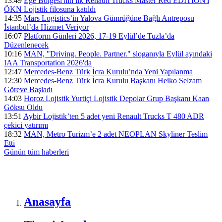
13:49
Ege Bölgesi'nin ilk Renault Trucks Master Red EDITION'ı
ÖKN Lojistik filosuna katıldı
14:35
Mars Logistics’in Yalova Gümrüğüne Bağlı Antreposu
İstanbul’da Hizmet Veriyor
16:07
Platform Günleri 2026, 17-19 Eylül’de Tuzla’da
Düzenlenecek
10:16
MAN, "Driving. People. Partner." sloganıyla Eylül ayındaki
IAA Transportation 2026'da
12:47
Mercedes-Benz Türk İcra Kurulu’nda Yeni Yapılanma
12:30
Mercedes-Benz Türk İcra Kurulu Başkanı Heiko Selzam
Göreve Başladı
14:03
Horoz Lojistik Yurtiçi Lojistik Depolar Grup Başkanı Kaan
Göksu Oldu
13:51
Aybir Lojistik’ten 5 adet yeni Renault Trucks T 480 ADR
çekici yatırımı
18:32
MAN, Metro Turizm’e 2 adet NEOPLAN Skyliner Teslim
Etti
Günün tüm
haberleri
Anasayfa