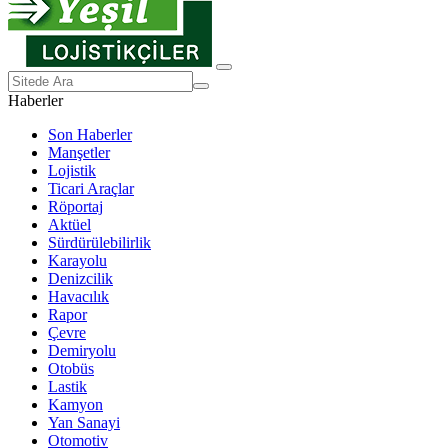
Haberler
Son Haberler
Manşetler
Lojistik
Ticari Araçlar
Röportaj
Aktüel
Sürdürülebilirlik
Karayolu
Denizcilik
Havacılık
Rapor
Çevre
Demiryolu
Otobüs
Lastik
Kamyon
Yan Sanayi
Otomotiv