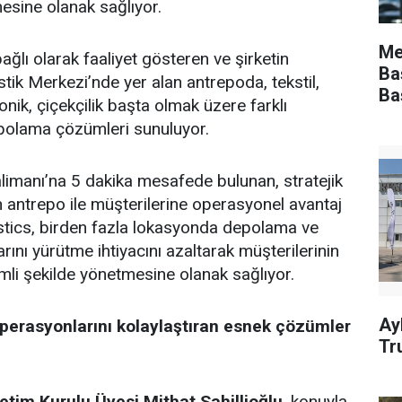
esine olanak sağlıyor.
Me
lı olarak faaliyet gösteren ve şirketin
Ba
stik Merkezi’nde yer alan antrepoda, tekstil,
Ba
ronik, çiçekçilik başta olmak üzere farklı
polama çözümleri sunuluyor.
imanı’na 5 dakika mesafede bulunan, stratejik
antrepo ile müşterilerine operasyonel avantaj
tics, birden fazla lokasyonda depolama ve
ını yürütme ihtiyacını azaltarak müşterilerinin
imli şekilde yönetmesine olanak sağlıyor.
Ay
operasyonlarını kolaylaştıran esnek çözümler
Tr
etim Kurulu Üyesi Mithat Sahillioğlu
, konuyla