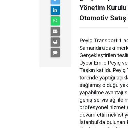
Yönetim Kurulu
Otomotiv Satış 
Peyiç Transport 1 a
Samandıra’daki merke
Gerçekleştirilen tes
Üyesi Emre Peyiç ve
Taşkın katıldı. Peyi
törende yaptığı açık
sağlamış olduğu yakı
yapabilme avantajı s
geniş servis ağı ile
profesyonel hizmetler
devam ettirmek istiy
İstanbul’da bulunan P