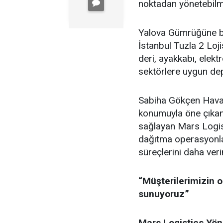
noktadan yönetebilm
Yalova Gümrüğüne bağ
İstanbul Tuzla 2 Loji
deri, ayakkabı, elekt
sektörlere uygun de
Sabiha Gökçen Haval
konumuyla öne çıkan 
sağlayan Mars Logis
dağıtma operasyonlar
süreçlerini daha ver
“Müşterilerimizin 
sunuyoruz”
Mars Logistics Yön