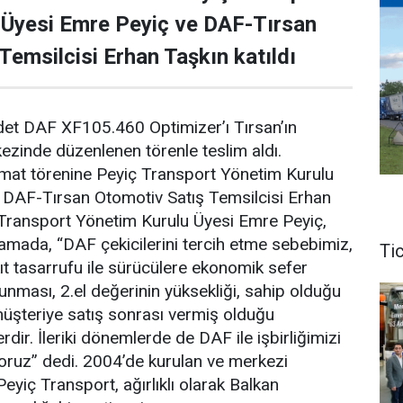
 Üyesi Emre Peyiç ve DAF-Tırsan
Temsilcisi Erhan Taşkın katıldı
det DAF XF105.460 Optimizer’ı Tırsan’ın
zinde düzenlenen törenle teslim aldı.
limat törenine Peyiç Transport Yönetim Kurulu
 DAF-Tırsan Otomotiv Satış Temsilcisi Erhan
ç Transport Yönetim Kurulu Üyesi Emre Peyiç,
lamada, “DAF çekicilerini tercih etme sebebimiz,
Tic
t tasarrufu ile sürücülere ekonomik sefer
unması, 2.el değerinin yüksekliği, sahip olduğu
 müşteriye satış sonrası vermiş olduğu
dir. İleriki dönemlerde de DAF ile işbirliğimizi
oruz” dedi. 2004’de kurulan ve merkezi
eyiç Transport, ağırlıklı olarak Balkan