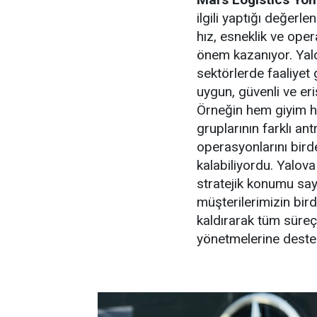
ilgili yaptığı değerl
hız, esneklik ve ope
önem kazanıyor. Yal
sektörlerde faaliyet 
uygun, güvenli ve eri
Örneğin hem giyim he
gruplarının farklı a
operasyonlarını bir
kalabiliyordu. Yalo
stratejik konumu saye
müşterilerimizin bir
kaldırarak tüm süreçl
yönetmelerine deste