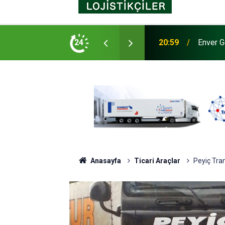
nslı seramik yüzey işlem teknolojisi Maxion
24
20:59
Enver G
Anasayfa
Ticari Araçlar
Peyiç Tra