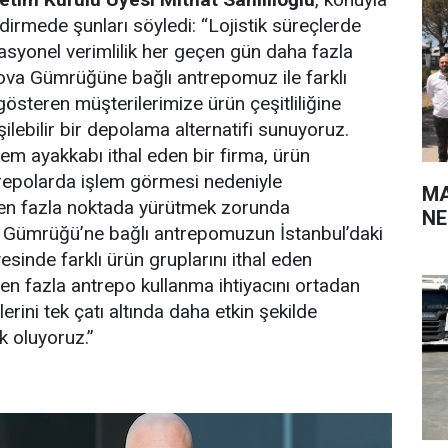
endirmede şunları söyledi: “Lojistik süreçlerde
rasyonel verimlilik her geçen gün daha fazla
ova Gümrüğüne bağlı antrepomuz ile farklı
gösteren müşterilerimize ürün çeşitliliğine
şilebilir bir depolama alternatifi sunuyoruz.
m ayakkabı ithal eden bir firma, ürün
ntrepolarda işlem görmesi nedeniyle
MA
den fazla noktada yürütmek zorunda
NE
va Gümrüğü’ne bağlı antrepomuzun İstanbul’daki
sinde farklı ürün gruplarını ithal eden
den fazla antrepo kullanma ihtiyacını ortadan
erini tek çatı altında daha etkin şekilde
k oluyoruz.”