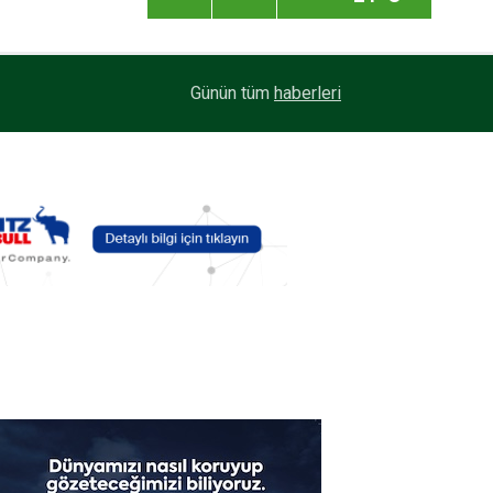
Ege Bölgesi'nin ilk Renault Trucks Master Red 
13:49
Günün tüm
haberleri
filosuna katıldı