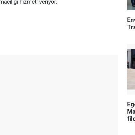
ımacılığı hizmeti veriyor.
En
Tr
Eg
Ma
fil