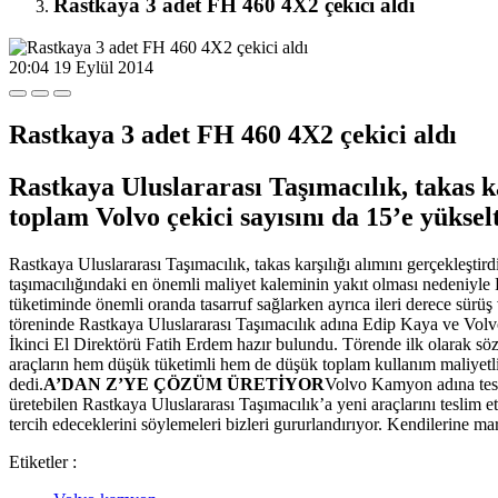
Rastkaya 3 adet FH 460 4X2 çekici aldı
20:04
19 Eylül 2014
Rastkaya 3 adet FH 460 4X2 çekici aldı
Rastkaya Uluslararası Taşımacılık, takas kar
toplam Volvo çekici sayısını da 15’e yükselt
Rastkaya Uluslararası Taşımacılık, takas karşılığı alımını gerçekleştir
taşımacılığındaki en önemli maliyet kaleminin yakıt olması nedeniyle 
tüketiminde önemli oranda tasarruf sağlarken ayrıca ileri derece sürüş v
töreninde Rastkaya Uluslararası Taşımacılık adına Edip Kaya ve 
İkinci El Direktörü Fatih Erdem hazır bulundu. Törende ilk olarak söz
araçların hem düşük tüketimli hem de düşük toplam kullanım maliyet
dedi.
A’DAN Z’YE ÇÖZÜM ÜRETİYOR
Volvo Kamyon adına tesl
üretebilen Rastkaya Uluslararası Taşımacılık’a yeni araçlarını teslim
tercih edeceklerini söylemeleri bizleri gururlandırıyor. Kendilerine ma
Etiketler :