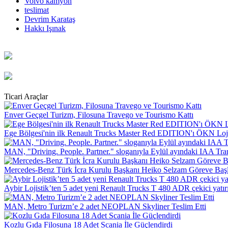
Volvo kamyon
teslimat
Devrim Karataş
Hakkı Işınak
Ticari Araçlar
Enver Geçgel Turizm, Filosuna Travego ve Tourismo Kattı
Ege Bölgesi'nin ilk Renault Trucks Master Red EDITION'ı ÖKN Lojist
MAN, "Driving. People. Partner." sloganıyla Eylül ayındaki IAA Tra
Mercedes-Benz Türk İcra Kurulu Başkanı Heiko Selzam Göreve Baş
Aybir Lojistik’ten 5 adet yeni Renault Trucks T 480 ADR çekici yatır
MAN, Metro Turizm’e 2 adet NEOPLAN Skyliner Teslim Etti
Kozlu Gıda Filosuna 18 Adet Scania İle Güçlendirdi