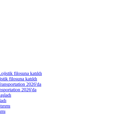
ik filosuna katıldı
nsportation 2026'da
ladı
ımı