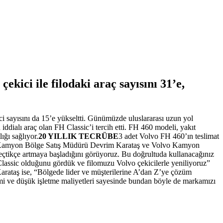
ekici ile filodaki araç sayısını 31’e,
kici sayısını da 15’e yükseltti. Günümüzde uluslararası uzun yol
ddialı araç olan FH Classic’i tercih etti. FH 460 modeli, yakıt
ığı sağlıyor.
20 YILLIK TECRÜBE
3 adet Volvo FH 460’ın teslimat
vo Kamyon Bölge Satış Müdürü Devrim Karataş ve Volvo Kamyon
geçtikçe artmaya başladığını görüyoruz. Bu doğrultuda kullanacağınız
lassic olduğunu gördük ve filomuzu Volvo çekicilerle yeniliyoruz”
taş ise, “Bölgede lider ve müşterilerine A’dan Z’ye çözüm
timi ve düşük işletme maliyetleri sayesinde bundan böyle de markamızı