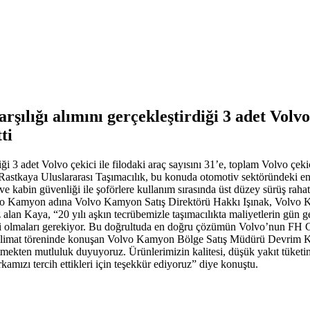
şılığı alımını gerçekleştirdiği 3 adet Volvo ç
ti
diği 3 adet Volvo çekici ile filodaki araç sayısını 31’e, toplam Volvo çe
Rastkaya Uluslararası Taşımacılık, bu konuda otomotiv sektöründeki en i
e kabin güvenliği ile şoförlere kullanım sırasında üst düzey sürüş rahatl
Volvo Kamyon adına Volvo Kamyon Satış Direktörü Hakkı Işınak, Vol
 alan Kaya, “20 yılı aşkın tecrübemizle taşımacılıkta maliyetlerin gün 
li olmaları gerekiyor. Bu doğrultuda en doğru çözümün Volvo’nun FH C
imat töreninde konuşan Volvo Kamyon Bölge Satış Müdürü Devrim Kara
 etmekten mutluluk duyuyoruz. Ürünlerimizin kalitesi, düşük yakıt tüke
rkamızı tercih ettikleri için teşekkür ediyoruz” diye konuştu.