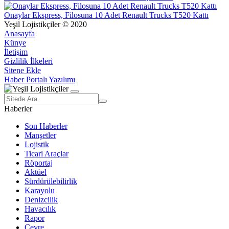
Onaylar Ekspress, Filosuna 10 Adet Renault Trucks T520 Kattı
Yeşil Lojistikçiler © 2020
Anasayfa
Künye
İletişim
Gizlilik İlkeleri
Sitene Ekle
Haber Portalı Yazılımı
Haberler
Son Haberler
Manşetler
Lojistik
Ticari Araçlar
Röportaj
Aktüel
Sürdürülebilirlik
Karayolu
Denizcilik
Havacılık
Rapor
Çevre