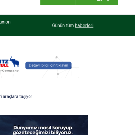
Ege Bölgesi'nin ilk Renault Trucks Master Red 
13:49
Günün tüm
haberleri
filosuna katıldı
i araçlara taşıyor