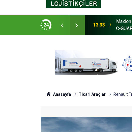
nslı seramik yüzey işlem teknolojisi Maxion
24
20:59
Enver G
Anasayfa
Ticari Araçlar
Renault Tr