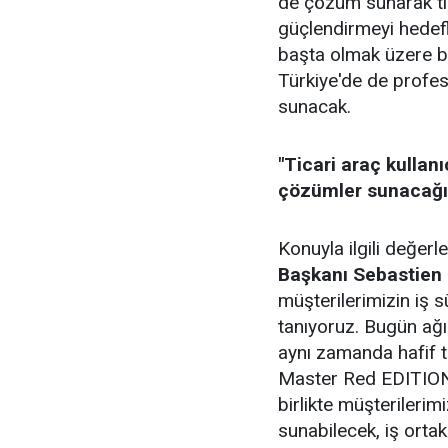
de çözüm sunarak tic
güçlendirmeyi hedefl
başta olmak üzere bi
Türkiye'de de profe
sunacak.
"Ticari araç kullan
çözümler sunacağı
Konuyla ilgili değer
Başkanı Sebastien
müşterilerimizin iş s
tanıyoruz. Bugün ağı
aynı zamanda hafif t
Master Red EDITION'
birlikte müşterilerim
sunabilecek, iş orta