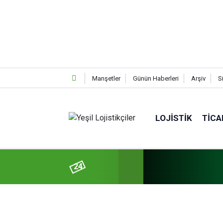
Manşetler
Günün Haberleri
Arşiv
S
LOJISTIK
TICA
24