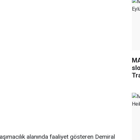
MA
sl
Tr
taşımacılık alanında faaliyet gösteren Demiral