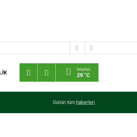
İstanbul
LIK
29 °C
Günün tüm
haberleri