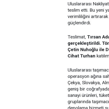
Uluslararası Nakliyat
teslim etti. Bu yeni 
verimliliğini artırar
güçlendirdi.
Teslimat,
Tırsan Ad
gerçekleştirildi. T
Çetin Nuhoğlu ile 
Cihat Turhan
katılı
Uluslararası taşımacı
operasyon ağına sahi
Çekya, Slovakya, Al
geniş bir coğrafyada
sanayi ürünleri, tüke
gruplarında taşımacıl
depolama hizmeti su