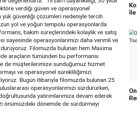
rle değerlendirdi: “Tırsan’ı dayanıklılığı, 30 yıldır
Ko
ktöre verdiği güven ve operasyonel
İl
n yük güvenliği çözümleri nedeniyle tercih
 uzun yol ve yoğun tempolu operasyonlarda
rmans, bakım süreçlerindeki kolaylık ve satış
esi sayesinde operasyonlarımızı daha verimli ve
sürdürüyoruz. Filomuzda bulunan hem Maxima
ide araçların tümünden bu performansı
 ile de müşterilerimize sunduğumuz hizmet
tırmayı ve operasyonel sürekliliğimizi
iyoruz. Bugün itibarıyla filomuzda bulunan 25
e uluslararası operasyonlarımızı sürdürürken,
On
doğrultusunda yatırımlarımıza devam ederek
Re
ğimizi önümüzdeki dönemde de sürdürmeyi