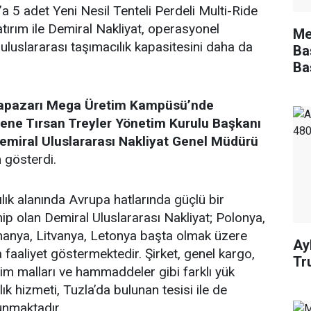
’a 5 adet Yeni Nesil Tenteli Perdeli Multi-Ride
yatırım ile Demiral Nakliyat, operasyonel
Me
ak uluslararası taşımacılık kapasitesini daha da
Ba
Ba
apazarı Mega Üretim Kampüsü’nde
örene Tırsan Treyler Yönetim Kurulu Başkanı
Demiral Uluslararası Nakliyat Genel Müdürü
m gösterdi.
lık alanında Avrupa hatlarında güçlü bir
p olan Demiral Uluslararası Nakliyat; Polonya,
manya, Litvanya, Letonya başta olmak üzere
Ay
 faaliyet göstermektedir. Şirket, genel kargo,
Tr
tim malları ve hammaddeler gibi farklı yük
ık hizmeti, Tuzla’da bulunan tesisi ile de
nmaktadır.