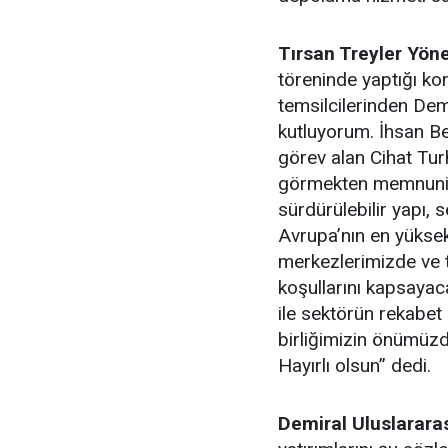
Tırsan Treyler Yön
töreninde yaptığı k
temsilcilerinden Demir
kutluyorum. İhsan Bey
görev alan Cihat Tur
görmekten memnuniye
sürdürülebilir yapı,
Avrupa’nın en yüksek
merkezlerimizde ve t
koşullarını kapsayac
ile sektörün rekabet
birliğimizin önümü
Hayırlı olsun” dedi.
Demiral Uluslarara