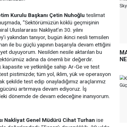
etim Kurulu Başkanı Çetin Nuhoğlu
teslimat
onuşmada, “Sektörümüzün köklü geçmişinin
al Uluslararası Nakliyat’ın 30. yılını
’i yakından tanıyor, bugün ikinci nesli temsilen
han ile bu güçlü yapının başarıyla devam ettiğini
t duyuyorum. Nesilden nesile aktarılan bu
MA
NE
 sektörümüz adına da önemli bir değerdir.
 kapasite ve yetkinliğe sahip Ar-Ge ve test
est pistimizde; tüm yol, iklim, yük ve operasyon
ak şekilde test edip onayladığımız araçlarımız
 gücünü artırmaya devam ediyoruz. İş
zdeki dönemde de devam edeceğine inanıyorum.
sı Nakliyat Genel Müdürü Cihat Turhan
ise