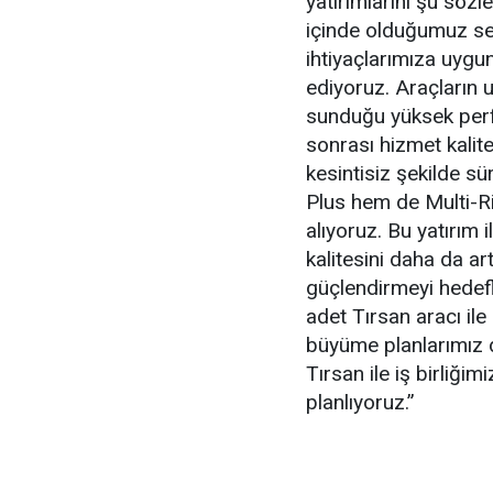
yatırımlarını şu sözle
içinde olduğumuz se
ihtiyaçlarımıza uygu
ediyoruz. Araçların
sunduğu yüksek perfo
sonrası hizmet kalit
kesintisiz şekilde 
Plus hem de Multi-R
alıyoruz. Bu yatırım
kalitesini daha da ar
güçlendirmeyi hedefl
adet Tırsan aracı il
büyüme planlarımız 
Tırsan ile iş birli
planlıyoruz.”