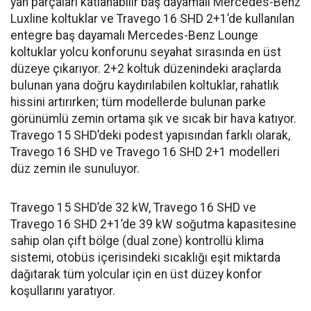
yan parçaları katlanabilir baş dayamalı Mercedes-Benz
Luxline koltuklar ve Travego 16 SHD 2+1’de kullanılan
entegre baş dayamalı Mercedes-Benz Lounge
koltuklar yolcu konforunu seyahat sırasında en üst
düzeye çıkarıyor. 2+2 koltuk düzenindeki araçlarda
bulunan yana doğru kaydırılabilen koltuklar, rahatlık
hissini artırırken; tüm modellerde bulunan parke
görünümlü zemin ortama şık ve sıcak bir hava katıyor.
Travego 15 SHD’deki podest yapısından farklı olarak,
Travego 16 SHD ve Travego 16 SHD 2+1 modelleri
düz zemin ile sunuluyor.
Travego 15 SHD’de 32 kW, Travego 16 SHD ve
Travego 16 SHD 2+1’de 39 kW soğutma kapasitesine
sahip olan çift bölge (dual zone) kontrollü klima
sistemi, otobüs içerisindeki sıcaklığı eşit miktarda
dağıtarak tüm yolcular için en üst düzey konfor
koşullarını yaratıyor.