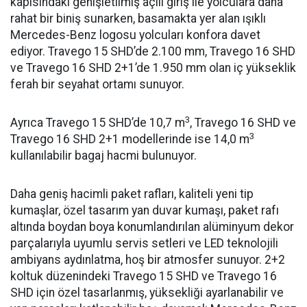
kapısındaki genişletilmiş açılı giriş ile yolculara daha
rahat bir biniş sunarken, basamakta yer alan ışıklı
Mercedes-Benz logosu yolcuları konfora davet
ediyor. Travego 15 SHD’de 2.100 mm, Travego 16 SHD
ve Travego 16 SHD 2+1’de 1.950 mm olan iç yükseklik
ferah bir seyahat ortamı sunuyor.
3
Ayrıca Travego 15 SHD’de 10,7 m
, Travego 16 SHD ve
3
Travego 16 SHD 2+1 modellerinde ise 14,0 m
kullanılabilir bagaj hacmi bulunuyor.
Daha geniş hacimli paket rafları, kaliteli yeni tip
kumaşlar, özel tasarım yan duvar kumaşı, paket rafı
altında boydan boya konumlandırılan alüminyum dekor
parçalarıyla uyumlu servis setleri ve LED teknolojili
ambiyans aydınlatma, hoş bir atmosfer sunuyor. 2+2
koltuk düzenindeki Travego 15 SHD ve Travego 16
SHD için özel tasarlanmış, yüksekliği ayarlanabilir ve