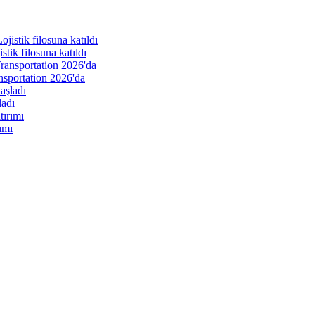
ik filosuna katıldı
nsportation 2026'da
ladı
ımı