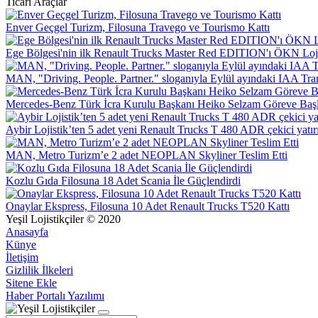
Ticari Araçlar
Enver Geçgel Turizm, Filosuna Travego ve Tourismo Kattı
Ege Bölgesi'nin ilk Renault Trucks Master Red EDITION'ı ÖKN Lojist
MAN, "Driving. People. Partner." sloganıyla Eylül ayındaki IAA Tra
Mercedes-Benz Türk İcra Kurulu Başkanı Heiko Selzam Göreve Baş
Aybir Lojistik’ten 5 adet yeni Renault Trucks T 480 ADR çekici yatır
MAN, Metro Turizm’e 2 adet NEOPLAN Skyliner Teslim Etti
Kozlu Gıda Filosuna 18 Adet Scania İle Güçlendirdi
Onaylar Ekspress, Filosuna 10 Adet Renault Trucks T520 Kattı
Yeşil Lojistikçiler © 2020
Anasayfa
Künye
İletişim
Gizlilik İlkeleri
Sitene Ekle
Haber Portalı Yazılımı