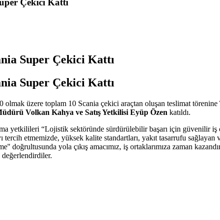
uper Çekici Kattı
ania Super Çekici Kattı
ania Super Çekici Kattı
70 olmak üzere toplam 10 Scania çekici araçtan oluşan teslimat törenine
ş Müdürü Volkan Kahya ve Satış Yetkilisi Eyüp Özen
katıldı.
 yetkilileri “Lojistik sektöründe sürdürülebilir başarı için güvenilir i
 tercih etmemizde, yüksek kalite standartları, yakıt tasarrufu sağlayan v
'' doğrultusunda yola çıkış amacımız, iş ortaklarımıza zaman kazand
 değerlendirdiler.