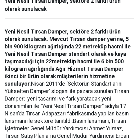
Yeni Nesil Tırsan Damper, sektöre 2 farklı ürün
olarak sunulacak
Yeni Nesil Tırsan Damper
, sektöre 2 farklı ürün
olarak sunulacak. Mevcut Tırsan damper yerine, 5
bin 900 kilogram ağırlığında 22 metreküp hacmi ile
Yeni Nesil Tırsan Damper standart olarak ve kaya
taşımacılığı için 22
metreküp hacmi ile 6 bin 500
kilogram ağırlığında Ağır Hizmet Tırsan Damper
ikinci bir ürün olarak
m
üşterilerin hizmetine
sunuluyor.
Nisan 2011’de ‘Sektörün Standartlarını
Yükselten Damper’ sloganı ile pazara sunulan Tırsan
Damper; yeni tasarımı ve fark yaratacak yeni
donanımları ile “Yeni Nesil Tırsan Damper” adıyla 17
Nisan’da Tırsan Adapazarı fabrikasında yapılan basın
lansmanı ile sektöre tanıtıldı.Basın lansmanı, Tırsan
İşletmeler Genel Müdür Yardımcısı Ahmet Yılmaz,
Tırsan Satış Planlama Genel Müdür Yardımcısı Ercan