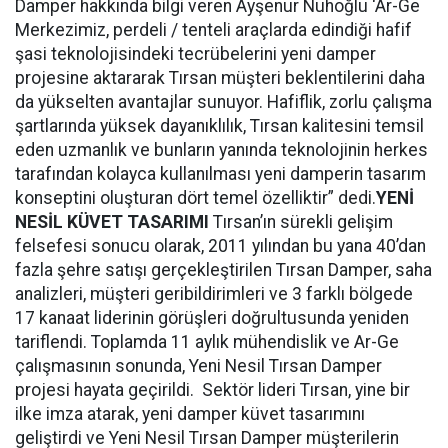
Damper hakkında bilgi veren Ayşenur Nuhoğlu ‘Ar-Ge
Merkezimiz, perdeli / tenteli araçlarda edindiği hafif
şasi teknolojisindeki tecrübelerini yeni damper
projesine aktararak Tırsan müşteri beklentilerini daha
da yükselten avantajlar sunuyor. Hafiflik, zorlu çalışma
şartlarında yüksek dayanıklılık, Tırsan kalitesini temsil
eden uzmanlık ve bunların yanında teknolojinin herkes
tarafından kolayca kullanılması yeni damperin tasarım
konseptini oluşturan dört temel özelliktir” dedi.
YENİ
NESİL KÜVET TASARIMI
Tırsan’ın sürekli gelişim
felsefesi sonucu olarak, 2011 yılından bu yana 40’dan
fazla şehre satışı gerçekleştirilen Tırsan Damper, saha
analizleri, müşteri geribildirimleri ve 3 farklı bölgede
17 kanaat liderinin görüşleri doğrultusunda yeniden
tariflendi. Toplamda 11 aylık mühendislik ve Ar-Ge
çalışmasının sonunda, Yeni Nesil Tırsan Damper
projesi hayata geçirildi. Sektör lideri Tırsan, yine bir
ilke imza atarak, yeni damper küvet tasarımını
geliştirdi ve Yeni Nesil Tırsan Damper müşterilerin