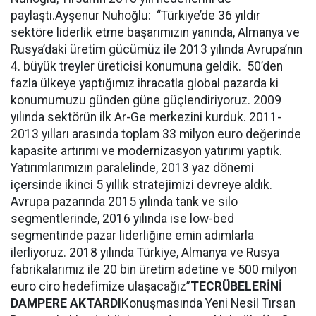
paylaştı.Ayşenur Nuhoğlu: “Türkiye’de 36 yıldır
sektöre liderlik etme başarımızın yanında, Almanya ve
Rusya’daki üretim gücümüz ile 2013 yılında Avrupa’nın
4. büyük treyler üreticisi konumuna geldik. 50’den
fazla ülkeye yaptığımız ihracatla global pazarda ki
konumumuzu günden güne güçlendiriyoruz. 2009
yılında sektörün ilk Ar-Ge merkezini kurduk. 2011-
2013 yılları arasında toplam 33 milyon euro değerinde
kapasite artırımı ve modernizasyon yatırımı yaptık.
Yatırımlarımızın paralelinde, 2013 yaz dönemi
içersinde ikinci 5 yıllık stratejimizi devreye aldık.
Avrupa pazarında 2015 yılında tank ve silo
segmentlerinde, 2016 yılında ise low-bed
segmentinde pazar liderliğine emin adımlarla
ilerliyoruz. 2018 yılında Türkiye, Almanya ve Rusya
fabrikalarımız ile 20 bin üretim adetine ve 500 milyon
euro ciro hedefimize ulaşacağız”
TECRÜBELERİNİ
DAMPERE AKTARDI
Konuşmasında Yeni Nesil Tırsan