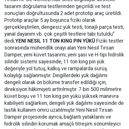
tasarım doğrulama testlerinden geçirildi ve test
sonuçları doğrultusunda 2 adet prototip araç üretildi.
Prototip araçlar 5 ay boyunca fiziki olarak
gerçekleştirilen, dengesiz yük testi, tonajlı parça testi,
yanal dayanım vb. çok çeşitli testlere tabi tutuldu”
dedi.
YENI NESIL 11 TON KING PIN Y
ÜKÜ
Fiziki testler
sonrasında mühendlik onayı alan Yeni Nesil Tırsan
Damper, yeni küvet tasarımı, yeni şasi ve H-tipi hidrolik
silindir sistemi sayesinde, 11 ton king pin yük
değeriyle yol tutuş, kalkış ve rampalarda sürüş
kolaylığı sağlanmıştır. Dingillerdeki yük dağılımı
dengeli olarak ön bölüme transfer edildiği için,
direksiyon hâkimiyeti arttrılmıştır. 7 bin 500 milimetre
küvet boyu ve 11 ton king pin yükü yüksek manevra
kabiliyeti sağlarken, dengeli yük dağılımı sayesinde de
lastik kullanım ömrü uzatılmıştır.
Yeni Nesil Tırsan
Damper projesinde ayrıca, bağlantı yataklarını ve
hidrolik silindiri korumak amaçlı titreşim sönümleyici