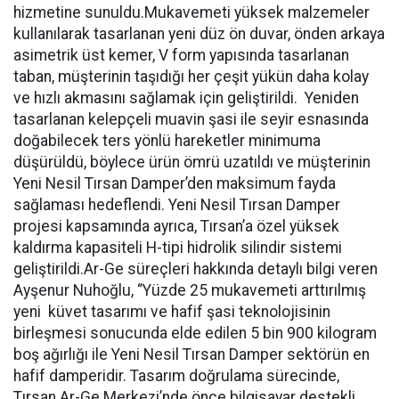
hizmetine sunuldu.
Mukavemeti yüksek malzemeler
kullanılarak tasarlanan yeni düz ön duvar, önden arkaya
asimetrik üst kemer, V form yapısında tasarlanan
taban, müşterinin taşıdığı her çeşit yükün daha kolay
ve hızlı akmasını sağlamak için geliştirildi. Yeniden
tasarlanan kelepçeli muavin şasi ile seyir esnasında
doğabilecek ters yönlü hareketler minimuma
düşürüldü, böylece ürün ömrü uzatıldı ve müşterinin
Yeni Nesil Tırsan Damper’den maksimum fayda
sağlaması hedeflendi. Yeni Nesil Tırsan Damper
projesi kapsamında ayrıca, Tırsan’a özel yüksek
kaldırma kapasiteli H-tipi hidrolik silindir sistemi
geliştirildi.Ar-Ge süreçleri hakkında detaylı bilgi veren
Ayşenur Nuhoğlu, “Yüzde 25 mukavemeti arttırılmış
yeni küvet tasarımı ve hafif şasi teknolojisinin
birleşmesi sonucunda elde edilen 5 bin 900 kilogram
boş ağırlığı ile Yeni Nesil Tırsan Damper sektörün en
hafif damperidir. Tasarım doğrulama sürecinde,
Tırsan Ar-Ge Merkezi’nde önce bilgisayar destekli