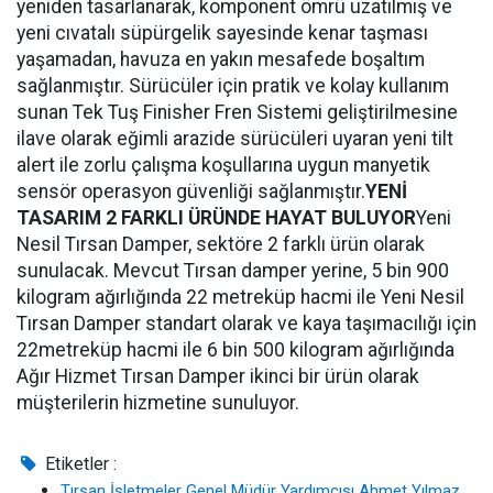
yeniden tasarlanarak, komponent ömrü uzatılmış ve
yeni cıvatalı süpürgelik sayesinde kenar taşması
yaşamadan, havuza en yakın mesafede boşaltım
sağlanmıştır. Sürücüler için pratik ve kolay kullanım
sunan Tek Tuş Finisher Fren Sistemi geliştirilmesine
ilave olarak eğimli arazide sürücüleri uyaran yeni tilt
alert ile zorlu çalışma koşullarına uygun manyetik
sensör operasyon güvenliği sağlanmıştır.
YENİ
TASARIM 2 FARKLI ÜRÜNDE HAYAT BULUYOR
Yeni
Nesil Tırsan Damper, sektöre 2 farklı ürün olarak
sunulacak. Mevcut Tırsan damper yerine, 5 bin 900
kilogram ağırlığında 22 metreküp hacmi ile Yeni Nesil
Tırsan Damper standart olarak ve kaya taşımacılığı için
22metreküp hacmi ile 6 bin 500 kilogram ağırlığında
Ağır Hizmet Tırsan Damper ikinci bir ürün olarak
müşterilerin hizmetine sunuluyor.
Etiketler :
Tırsan İşletmeler Genel Müdür Yardımcısı Ahmet Yılmaz