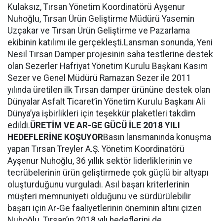
Kulaksız, Tırsan Yönetim Koordinatörü Ayşenur
Nuhoğlu, Tırsan Ürün Geliştirme Müdürü Yasemin
Uzçakar ve Tırsan Ürün Geliştirme ve Pazarlama
ekibinin katılımı ile gerçekleşti.Lansman sonunda, Yeni
Nesil Tırsan Damper projesinin saha testlerine destek
olan Sezerler Hafriyat Yönetim Kurulu Başkanı Kasım
Sezer ve Genel Müdürü Ramazan Sezer ile 2011
yılında üretilen ilk Tırsan damper ürününe destek olan
Dünyalar Asfalt Ticaret’in Yönetim Kurulu Başkanı Ali
Dünya’ya işbirlikleri için teşekkür plaketleri takdim
edildi.
ÜRETİM VE AR-GE GÜCÜ İLE 2018 YILI
HEDEFLERİNE KOŞUYOR
Basın lansmanında konuşma
yapan Tırsan Treyler A.Ş. Yönetim Koordinatörü
Ayşenur Nuhoğlu, 36 yıllık sektör liderliklerinin ve
tecrübelerinin ürün geliştirmede çok güçlü bir altyapı
oluşturduğunu vurguladı. Asıl başarı kriterlerinin
müşteri memnuniyeti olduğunu ve sürdürülebilir
başarı için Ar-Ge faaliyetlerinin öneminin altını çizen
Nuhoğlu, Tırsan’ın 2018 yılı hedeflerini de