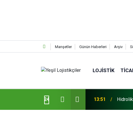
Manşetler
Günün Haberleri
Arşiv
S
LOJISTIK
TICA
13:51
Hidrolik
Maxion 
24
13:33
C-GUARD