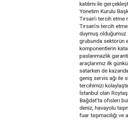
katılımı ile gerçekleşt
Yönetim Kurulu Başka
Tırsan’ı tercih etme 
Tırsan’nı tercih et
duymuş olduğumuz güv
grubunda sektörün en
komponentlerin kataf
paslanmazlık garanti
araçlarımız ilk günkü
satarken de kazandı
geniş servis ağı il
tercihimizi kolaylaştı
İstanbul olan Roytaş 
Bağdat’ta ofisleri bul
deniz, havayolu taşım
fuar taşımacılığı ve a