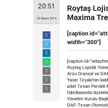
20:51
Roytaş Lojis
Maxima Tre
05 Mayıs 2014
[caption id="at
width="300"]
[caption id="attachm
Roytaş Lojistik Yöne
Arzu Oransal ve DAF
Yasin Tiryaki’nin katı
adet Tırsan Perdeli 
fabrikasında düzenle
Yönetim Kurulu Başk
DAF-Tırsan Otomotiv