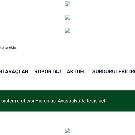
itene Ekle
RI ARAÇLAR
RÖPORTAJ
AKTÜEL
SÜRDÜRÜLEBILIR
 sistem üreticisi Hidromas, Avustralya’da tesis açtı
Wheels, yüksek performanslı seramik yüzey işlem teknolojisi M
’ı tanıttı