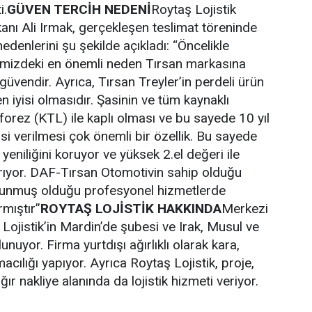
i.
GÜVEN TERCİH NEDENİ
Roytaş Lojistik
nı Ali Irmak, gerçekleşen teslimat töreninde
nedenlerini şu şekilde açıkladı: “Öncelikle
memizdeki en önemli neden Tırsan markasına
endir. Ayrıca, Tırsan Treyler’in perdeli ürün
 iyisi olmasıdır. Şasinin ve tüm kaynaklı
orez (KTL) ile kaplı olması ve bu sayede 10 yıl
si verilmesi çok önemli bir özellik. Bu sayede
 yeniliğini koruyor ve yüksek 2.el değeri ile
rıyor. DAF-Tırsan Otomotivin sahip olduğu
e sunmuş olduğu profesyonel hizmetlerde
rmıştır”
ROYTAŞ LOJİSTİK HAKKINDA
Merkezi
Lojistik’in Mardin’de şubesi ve Irak, Musul ve
unuyor. Firma yurtdışı ağırlıklı olarak kara,
acılığı yapıyor. Ayrıca Roytaş Lojistik, proje,
ğır nakliye alanında da lojistik hizmeti veriyor.