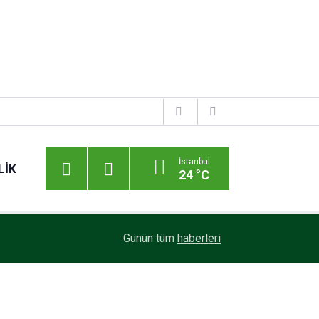
İstanbul
LIK
24 °C
axion
20:59
Enver Geçgel Turizm, Filosuna Travego ve Touri
Günün tüm
haberleri