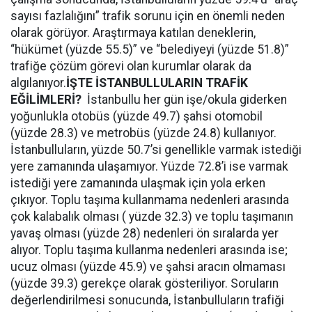
sayısı fazlalığını” trafik sorunu için en önemli neden
olarak görüyor. Araştırmaya katılan deneklerin,
“hükümet (yüzde 55.5)” ve “belediyeyi (yüzde 51.8)”
trafiğe çözüm görevi olan kurumlar olarak da
algılanıyor.
İŞTE İSTANBULLULARIN TRAFİK
EĞİLİMLERİ?
İstanbullu her gün işe/okula giderken
yoğunlukla otobüs (yüzde 49.7) şahsi otomobil
(yüzde 28.3) ve metrobüs (yüzde 24.8) kullanıyor.
İstanbulluların, yüzde 50.7’si genellikle varmak istediği
yere zamanında ulaşamıyor. Yüzde 72.8’i ise varmak
istediği yere zamanında ulaşmak için yola erken
çıkıyor. Toplu taşıma kullanmama nedenleri arasında
çok kalabalık olması ( yüzde 32.3) ve toplu taşımanın
yavaş olması (yüzde 28) nedenleri ön sıralarda yer
alıyor. Toplu taşıma kullanma nedenleri arasında ise;
ucuz olması (yüzde 45.9) ve şahsi aracın olmaması
(yüzde 39.3) gerekçe olarak gösteriliyor. Soruların
değerlendirilmesi sonucunda, İstanbulluların trafiği