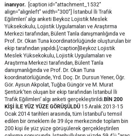
inanıyor.
[caption id="attachment_1532"
align="alignleft" width="300"]
İstanbul İli Trafik
Eğilimleri’ algı anketi Beykoz Lojistik Meslek
Yüksekokulu, Lojistik Uygulamaları ve Araştırma
Merkezi tarafından, Bülent Tanla danışmanlığında ve
Prof. Dr. Okan Tuna koordinatörlüğünde oluşturulan bir
ekip tarafından yapıldı.[/caption]Beykoz Lojistik
Meslek Yüksekokulu, Lojistik Uygulamaları ve
Araştırma Merkezi tarafından, Bülent Tanla
danışmanlığında ve Prof. Dr. Okan Tuna
koordinatörlüğünde, Yrd. Doç. Dr. Dursun Yener, Öğr.
Gör. Aysun Akpolat, Tuğba Güngör ve M. Murat
Şentürk‘ten oluşan bir ekip tarafından İstanbul İli
Trafik Eğilimleri’ algı anketi gerçekleştirildi.
BİN 200
KİŞİ İLE YÜZ YÜZE GÖRÜŞÜLDÜ
15 Aralık 2013-15
Ocak 2014 tarihleri arasında, tüm İstanbul’u temsil
edilen bir örneklem ile 39 ilçe merkezinde toplam bin
200 kişi ile yüz yüze görüşülerek gerçekleştirilen
çalışma sonucunda, İstanbulluların yüzde 59.4’ü “araç