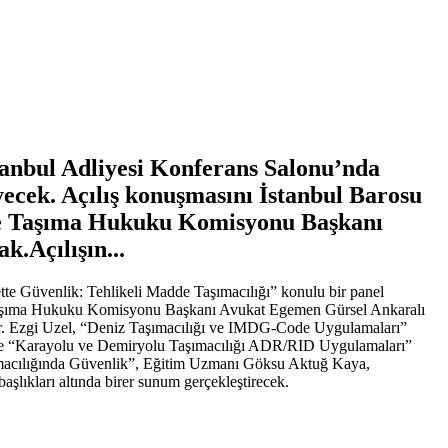
anbul Adliyesi Konferans Salonu’nda
ecek. Açılış konuşmasını İstanbul Barosu
 ve Taşıma Hukuku Komisyonu Başkanı
k.Açılışın...
e Güvenlik: Tehlikeli Madde Taşımacılığı” konulu bir panel
ve Taşıma Hukuku Komisyonu Başkanı Avukat Egemen Gürsel Ankaralı
 Dr. Ezgi Uzel, “Deniz Taşımacılığı ve IMDG-Code Uygulamaları”
 de “Karayolu ve Demiryolu Taşımacılığı ADR/RID Uygulamaları”
macılığında Güvenlik”, Eğitim Uzmanı Göksu Aktuğ Kaya,
ıkları altında birer sunum gerçekleştirecek.