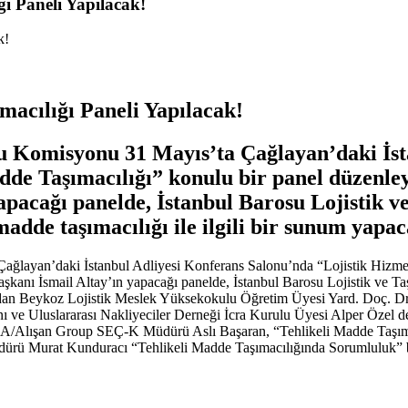
ğı Paneli Yapılacak!
macılığı Paneli Yapılacak!
u Komisyonu 31 Mayıs’ta Çağlayan’daki İst
dde Taşımacılığı” konulu bir panel düzenley
apacağı panelde, İstanbul Barosu Lojistik
de taşımacılığı ile ilgili bir sunum yapaca
ğlayan’daki İstanbul Adliyesi Konferans Salonu’nda “Lojistik Hizmett
aşkanı İsmail Altay’ın yapacağı panelde, İstanbul Barosu Lojistik 
 ardından Beykoz Lojistik Meslek Yüksekokulu Öğretim Üyesi Yard. Doç.
ı ve Uluslararası Nakliyeciler Derneği İcra Kurulu Üyesi Alper Özel
GSA/Alışan Group SEÇ-K Müdürü Aslı Başaran, “Tehlikeli Madde Taşı
ürü Murat Kunduracı “Tehlikeli Madde Taşımacılığında Sorumluluk” başl