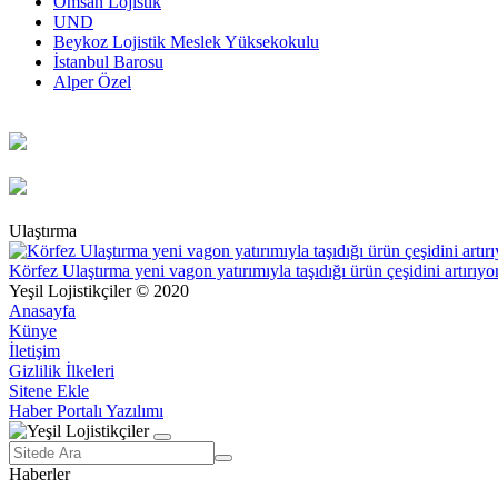
Omsan Lojistik
UND
Beykoz Lojistik Meslek Yüksekokulu
İstanbul Barosu
Alper Özel
Ulaştırma
Körfez Ulaştırma yeni vagon yatırımıyla taşıdığı ürün çeşidini artırıyo
Yeşil Lojistikçiler © 2020
Anasayfa
Künye
İletişim
Gizlilik İlkeleri
Sitene Ekle
Haber Portalı Yazılımı
Haberler