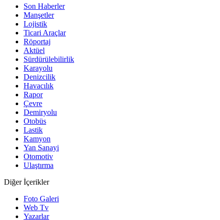
Son Haberler
Manşetler
Lojistik
Ticari Araçlar
Röportaj
Aktüel
Sürdürülebilirlik
Karayolu
Denizcilik
Havacılık
Rapor
Çevre
Demiryolu
Otobüs
Lastik
Kamyon
Yan Sanayi
Otomotiv
Ulaştırma
Diğer İçerikler
Foto Galeri
Web Tv
Yazarlar