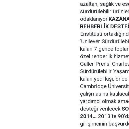
azaltan, sağlık ve ese
sürdürülebilir ürünler
odaklanıyor.
KAZANA
REHBERLİK DESTE
Enstitüsü ortaklığınd
‘Unilever Sürdürüleb
kalan 7 gence topla
özel rehberlik hizme
Galler Prensi Charles
Sürdürülebilir Yaşam
kalan yedi kişi, önc
Cambridge Üniversites
çalışmasına katılacak.
yardımcı olmak amac
desteği verilecek.
SO
2014…
2013’te 90’d
girişimcinin başvurdu