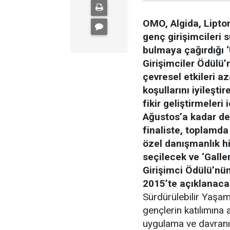
OMO, Algida, Lipton
genç girişimcileri s
bulmaya çağırdığı 
Girişimciler Ödülü’
çevresel etkileri az
koşullarını iyileştir
fikir geliştirmeleri
Ağustos’a kadar d
finaliste, toplamd
özel danışmanlık hi
seçilecek ve ‘Galle
Girişimci Ödülü’nün
2015’te açıklanaca
Sürdürülebilir Yaşam 
gençlerin katılımına 
uygulama ve davranış d