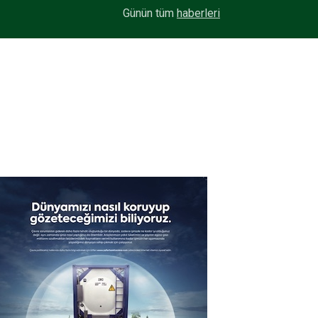
Maxion Wheels, yüksek performanslı seramik yü
13:33
Günün tüm
haberleri
C-GUARD’ı tanıttı