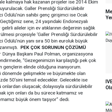
inale kalmaya hak kazanan projeler ise 2014 Ekim
urulacak. Galler Prensliği Sürdürülebilir
Me
i Ödülü’nün sahibi genç girişimci ise Ocak
Ye
. Geçtiğimiz sene, 24 yaşındaki Endonezyalı
elirli aileler için ev atıklarının değerinin sağlık
lmesi projesiyle ‘Galler Prensliği Sürdürülebilir
i Ödülü’nün yanı sıra 50 bin euroluk büyük
zanmıştı.
PEK ÇOK SORUNUN ÇÖZÜMÜ
r Dünya Başkanı Paul Polman, organizasyona
rlendirmede, “Gezegenimizin karşılaştığı pek çok
gençlerin elinde olduğuna inanıyorum.
i dönemde gelişmekte ve büyümekte olan
zde 50’sini temsil edecekler. Gelecekte ise
IV
onlardan oluşacak; dolayısıyla sürdürülebilir
Ol
ak için onları da bu sürece katmamız ve
yapmamız büyük önem taşıyor” dedi.