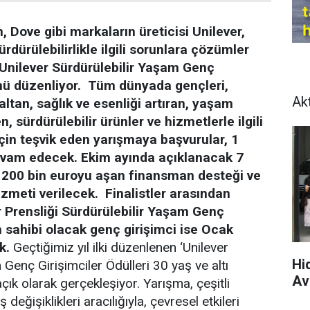
, Dove gibi markaların üreticisi Unilever,
ürdürülebilirlikle ilgili sorunlara çözümler
‘Unilever Sürdürülebilir Yaşam Genç
nü düzenliyor.
Tüm dünyada gençleri,
Ak
altan, sağlık ve esenliği artıran, yaşam
en, sürdürülebilir ürünler ve hizmetlerle ilgili
 için teşvik eden yarışmaya başvurular, 1
evam edecek. Ekim ayında açıklanacak 7
a 200 bin euroyu aşan finansman desteği ve
zmeti verilecek.
Finalistler arasından
r Prensliği Sürdürülebilir Yaşam Genç
 sahibi olacak genç girişimci ise Ocak
k.
Geçtiğimiz yıl ilki düzenlenen ‘Unilever
Hi
Genç Girişimciler Ödülleri 30 yaş ve altı
Av
açık olarak gerçekleşiyor. Yarışma, çeşitli
eğişiklikleri aracılığıyla, çevresel etkileri