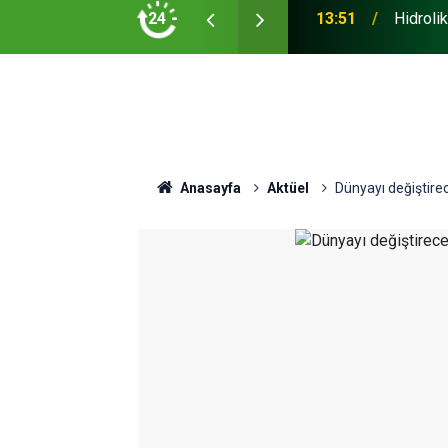
Yürüttüğü Yeni Nesil Kabin Projesine Yönelik
24
13:51
Hidroli
Anasayfa
Aktüel
Dünyayı değiştir