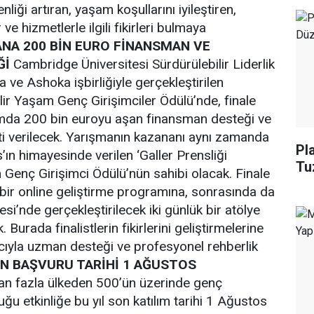
nliği artıran, yaşam koşullarını iyileştiren,
 ve hizmetlerle ilgili fikirleri bulmaya
NA 200 BİN EURO FİNANSMAN VE
Ğİ
Cambridge Üniversitesi Sürdürülebilir Liderlik
a ve Ashoka işbirliğiyle gerçekleştirilen
ilir Yaşam Genç Girişimciler Ödülü’nde, finale
mda 200 bin euroyu aşan finansman desteği ve
ti verilecek. Yarışmanın kazananı aynı zamanda
Pl
’ın himayesinde verilen ‘Galler Prensliği
Tu
 Genç Girişimci Ödülü’nün sahibi olacak. Finale
e bir online geliştirme programına, sonrasında da
i’nde gerçekleştirilecek iki günlük bir atölye
 Burada finalistlerin fikirlerini geliştirmelerine
ıyla uzman desteği ve profesyonel rehberlik
N BAŞVURU TARİHİ 1 AĞUSTOS
an fazla ülkeden 500’ün üzerinde genç
ğu etkinliğe bu yıl son katılım tarihi 1 Ağustos