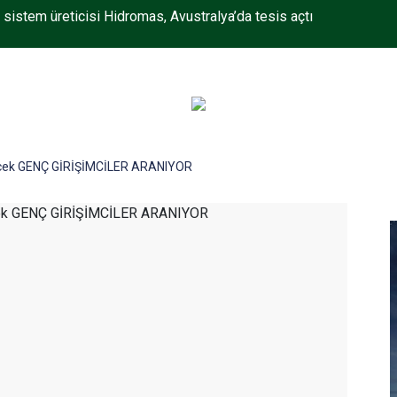
k sistem üreticisi Hidromas, Avustralya’da tesis açtı
ecek GENÇ GİRİŞİMCİLER ARANIYOR