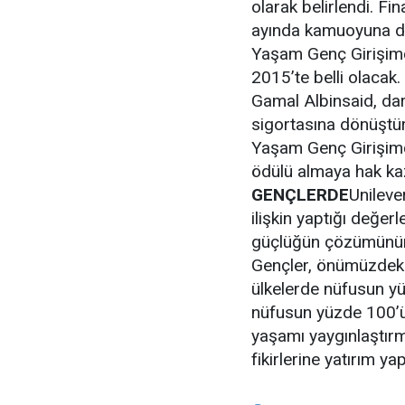
olarak belirlendi. F
ayında kamuoyuna duy
Yaşam Genç Girişimc
2015’te belli olacak
Gamal Albinsaid, dar g
sigortasına dönüştürü
Yaşam Genç Girişimc
ödülü almaya hak ka
GENÇLERDE
Unileve
ilişkin yaptığı değe
güçlüğün çözümünün 
Gençler, önümüzdek
ülkelerde nüfusun yü
nüfusun yüzde 100’ü 
yaşamı yaygınlaştırm
fikirlerine yatırım 