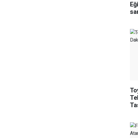
Eğ
sa
ed
To
Tek
Ta