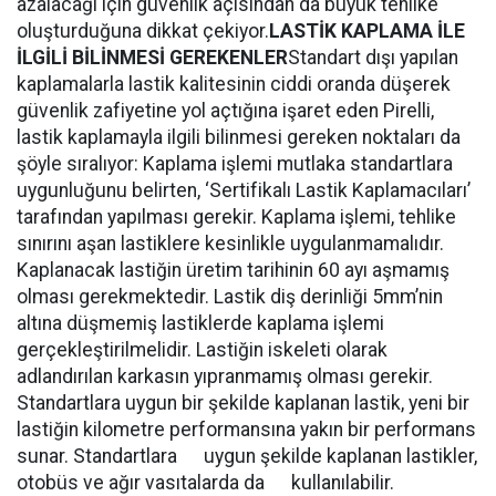
azalacağı için güvenlik açısından da büyük tehlike
oluşturduğuna dikkat çekiyor.
LASTİK KAPLAMA İLE
İLGİLİ BİLİNMESİ GEREKENLER
Standart dışı yapılan
kaplamalarla lastik kalitesinin ciddi oranda düşerek
güvenlik zafiyetine yol açtığına işaret eden Pirelli,
lastik kaplamayla ilgili bilinmesi gereken noktaları da
şöyle sıralıyor: Kaplama işlemi mutlaka standartlara
uygunluğunu belirten, ‘Sertifikalı Lastik Kaplamacıları’
tarafından yapılması gerekir. Kaplama işlemi, tehlike
sınırını aşan lastiklere kesinlikle uygulanmamalıdır.
Kaplanacak lastiğin üretim tarihinin 60 ayı aşmamış
olması gerekmektedir. Lastik diş derinliği 5mm’nin
altına düşmemiş lastiklerde kaplama işlemi
gerçekleştirilmelidir. Lastiğin iskeleti olarak
adlandırılan karkasın yıpranmamış olması gerekir.
Standartlara uygun bir şekilde kaplanan lastik, yeni bir
lastiğin kilometre performansına yakın bir performans
sunar. Standartlara uygun şekilde kaplanan lastikler,
otobüs ve ağır vasıtalarda da kullanılabilir.