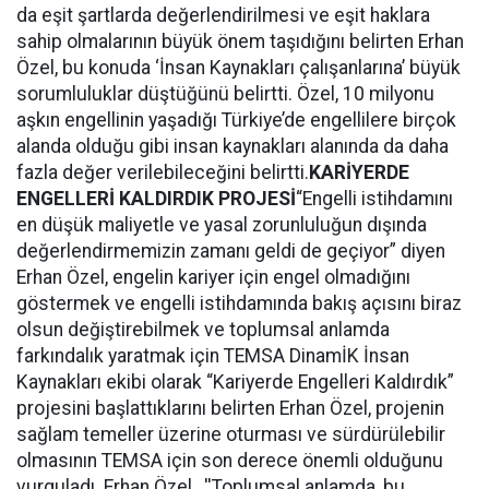
da eşit şartlarda değerlendirilmesi ve eşit haklara
sahip olmalarının büyük önem taşıdığını belirten Erhan
Özel, bu konuda ‘İnsan Kaynakları çalışanlarına’ büyük
sorumluluklar düştüğünü belirtti. Özel, 10 milyonu
aşkın engellinin yaşadığı Türkiye’de engellilere birçok
alanda olduğu gibi insan kaynakları alanında da daha
fazla değer verilebileceğini belirtti.
KARİYERDE
ENGELLERİ KALDIRDIK PROJESİ
“Engelli istihdamını
en düşük maliyetle ve yasal zorunluluğun dışında
değerlendirmemizin zamanı geldi de geçiyor” diyen
Erhan Özel, engelin kariyer için engel olmadığını
göstermek ve engelli istihdamında bakış açısını biraz
olsun değiştirebilmek ve toplumsal anlamda
farkındalık yaratmak için TEMSA DinamİK İnsan
Kaynakları ekibi olarak “Kariyerde Engelleri Kaldırdık”
projesini başlattıklarını belirten Erhan Özel, projenin
sağlam temeller üzerine oturması ve sürdürülebilir
olmasının TEMSA için son derece önemli olduğunu
vurguladı. Erhan Özel, ''Toplumsal anlamda, bu