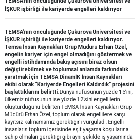
TEMSA'nın öncülüğünde Çukurova Üniversitesi ve
İŞKUR işbirliği ile kariyerde engelleri kaldırıyor
TEMSA'nın öncülüğünde Çukurova Üniversitesi ve
İŞKUR işbirliği ile kariyerde engelleri kaldırıyor.
Temsa İnsan Kaynakları Grup Müdürü Erhan Özel,
engelin kariyer için engel olmadığını göstermek ve
engelli istihdamında bakış açısını biraz olsun
değiştirebilmek ve toplumsal anlamda farkındalık
yaratmak için TEMSA DinamİK İnsan Kaynakları
ekibi olarak “Kariyerde Engelleri Kaldırdık” projesini
başlattıklarını belirtti.
Dünya nüfusunun yüzde 15’ini,
ülkemiz nüfusunun ise yüzde 12’sini engellilerin
oluşturduğunu belirten TEMSA İnsan Kaynakları Grup
Müdürü Erhan Özel, toplum olarak engellilere karşı
kayıtsız kalmamamız gerektiğini vurguladı. Engelli
insanların toplum içerisinde eşit yaşama koşullarına
sahip olmaları gerektiği gibi aynı şekilde iş yaşamında