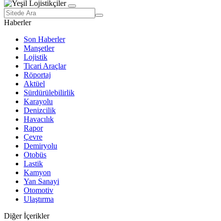
Haberler
Son Haberler
Manşetler
Lojistik
Ticari Araçlar
Röportaj
Aktüel
Sürdürülebilirlik
Karayolu
Denizcilik
Havacılık
Rapor
Çevre
Demiryolu
Otobüs
Lastik
Kamyon
Yan Sanayi
Otomotiv
Ulaştırma
Diğer İçerikler