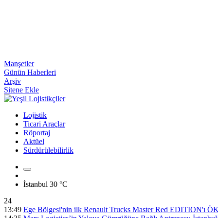
Manşetler
Günün Haberleri
Arşiv
Sitene Ekle
Lojistik
Ticari Araçlar
Röportaj
Aktüel
Sürdürülebilirlik
İstanbul
30 °C
24
13:49
Ege Bölgesi'nin ilk Renault Trucks Master Red EDITION'ı ÖKN 