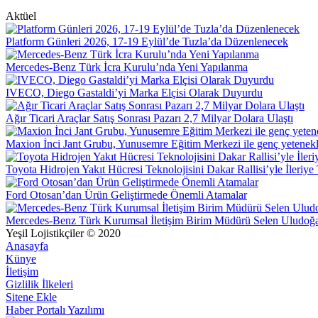
Aktüel
Platform Günleri 2026, 17-19 Eylül’de Tuzla’da Düzenlenecek
Mercedes-Benz Türk İcra Kurulu’nda Yeni Yapılanma
IVECO, Diego Gastaldi’yi Marka Elçisi Olarak Duyurdu
Ağır Ticari Araçlar Satış Sonrası Pazarı 2,7 Milyar Dolara Ulaştı
Maxion İnci Jant Grubu, Yunusemre Eğitim Merkezi ile genç yetenek
Toyota Hidrojen Yakıt Hücresi Teknolojisini Dakar Rallisi’yle İleriye
Ford Otosan’dan Ürün Geliştirmede Önemli Atamalar
Mercedes-Benz Türk Kurumsal İletişim Birim Müdürü Selen Uludoğ
Yeşil Lojistikçiler © 2020
Anasayfa
Künye
İletişim
Gizlilik İlkeleri
Sitene Ekle
Haber Portalı Yazılımı