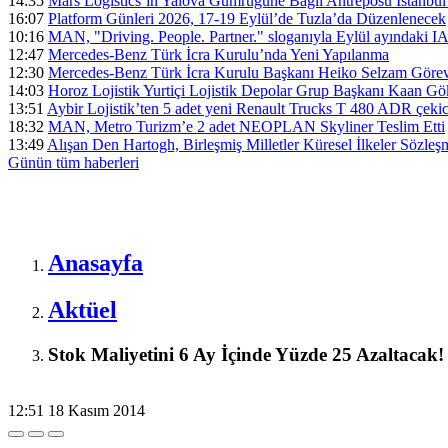
14:35
Mars Logistics’in Yalova Gümrüğüne Bağlı Antreposu İstanbul
16:07
Platform Günleri 2026, 17-19 Eylül’de Tuzla’da Düzenlenecek
10:16
MAN, "Driving. People. Partner." sloganıyla Eylül ayındaki I
12:47
Mercedes-Benz Türk İcra Kurulu’nda Yeni Yapılanma
12:30
Mercedes-Benz Türk İcra Kurulu Başkanı Heiko Selzam Görev
14:03
Horoz Lojistik Yurtiçi Lojistik Depolar Grup Başkanı Kaan G
13:51
Aybir Lojistik’ten 5 adet yeni Renault Trucks T 480 ADR çekici
18:32
MAN, Metro Turizm’e 2 adet NEOPLAN Skyliner Teslim Etti
13:49
Alışan Den Hartogh, Birleşmiş Milletler Küresel İlkeler Sözle
Günün tüm
haberleri
Anasayfa
Aktüel
Stok Maliyetini 6 Ay İçinde Yüzde 25 Azaltacak!
12:51
18 Kasım 2014