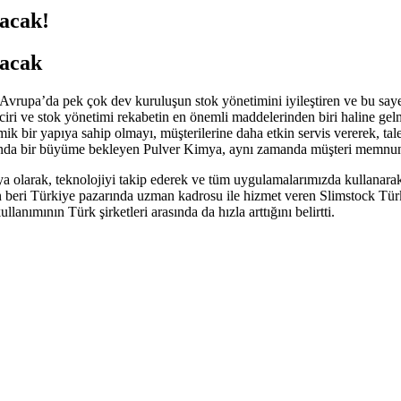
tacak!
tacak
rupa’da pek çok dev kuruluşun stok yönetimini iyileştiren ve bu sayede
iri ve stok yönetimi rekabetin en önemli maddelerinden biri haline gelm
mik bir yapıya sahip olmayı, müşterilerine daha etkin servis vererek, tal
 oranda bir büyüme bekleyen Pulver Kimya, aynı zamanda müşteri memnun
larak, teknolojiyi takip ederek ve tüm uygulamalarımızda kullanarak,
 beri Türkiye pazarında uzman kadrosu ile hizmet veren Slimstock Tür
lanımının Türk şirketleri arasında da hızla arttığını belirtti.