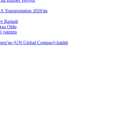
’da Hizmet Veriyor
AA Transportation 2026'da
e Başladı
öksu Oldu
 yatırımı
şmesi’ne (UN Global Compact) katıldı