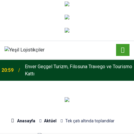
Enver Geçgel Turizm, Filosuna Travego ve Tourismo
20:59
Kattı
Ege Bölgesi'nin ilk Renault Trucks Master Red
13:49
EDITION'ı ÖKN Lojistik filosuna katıldı
Anasayfa
Aktüel
Tek çatı altında toplandılar