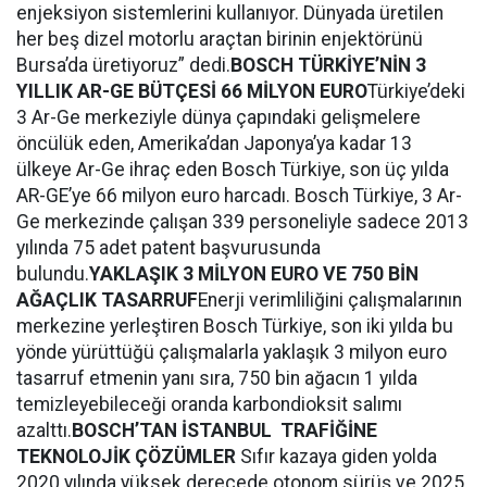
enjeksiyon sistemlerini kullanıyor. Dünyada üretilen
her beş dizel motorlu araçtan birinin enjektörünü
Bursa’da üretiyoruz” dedi.
BOSCH TÜRKİYE’NİN 3
YILLIK AR-GE BÜTÇESİ 66 MİLYON EURO
Türkiye’deki
3 Ar-Ge merkeziyle dünya çapındaki gelişmelere
öncülük eden, Amerika’dan Japonya’ya kadar 13
ülkeye Ar-Ge ihraç eden Bosch Türkiye, son üç yılda
AR-GE’ye 66 milyon euro harcadı. Bosch Türkiye, 3 Ar-
Ge merkezinde çalışan 339 personeliyle sadece 2013
yılında 75 adet patent başvurusunda
bulundu.
YAKLAŞIK 3 MİLYON EURO VE 750 BİN
AĞAÇLIK TASARRUF
Enerji verimliliğini çalışmalarının
merkezine yerleştiren Bosch Türkiye, son iki yılda bu
yönde yürüttüğü çalışmalarla yaklaşık 3 milyon euro
tasarruf etmenin yanı sıra, 750 bin ağacın 1 yılda
temizleyebileceği oranda karbondioksit salımı
azalttı.
BOSCH’TAN İSTANBUL TRAFİĞİNE
TEKNOLOJİK ÇÖZÜMLER
Sıfır kazaya giden yolda
2020 yılında yüksek derecede otonom sürüş ve 2025