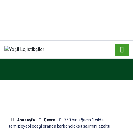
Anasayfa
Çevre
750 bin ağacın 1 yılda
temizleyebileceği oranda karbondioksit salımını azalttı