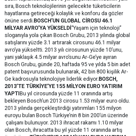
sıra, Bosch teknolojilerinin gelecekte tüketicilerin
hayatlarına getireceği kolaylık ve konforu da gözler
önüne serdi.
BOSCH’UN GLOBAL CİROSU 46.1
MİLYAR AVRO’YA YÜKSELDİ
“Yaşam için teknoloji”
sloganıyla yola çıkan Bosch Grubu, 2013 yılında global
satışlarını yüzde 3.1 artırarak cirosunu 46.1 milyar
avro’ya yükseltti. 2013 yılı cirosunun yüzde 10’unu,
yani yaklaşık 4.5 milyar avro’sunu Ar-Ge’ye ayıran
Bosch Grubu, günde 20, haftada 95 ve yılda 5 bin adet
patent başvurusunda bulunarak, 42 bin 800 kişilik Ar-
Ge kadrosuyla teknolojiye liderlik ediyor.
BOSCH,
2013’TE TÜRKİYE’YE 155 MİLYON EURO YATIRIM
YAPTI
Bu yıl cirosunda yüzde 11 oranında artış
bekleyen Bosch’un 2013 cirosu 1.53 milyar euro oldu.
2013 yılında gerçekleştirdiği yatırımları 155 milyon
euroyu bulan Bosch Türkiye’nin 8 bin 200’ün üzerinde
çalışanı bulunuyor. 2013 ihracat rakamı 1.10 milyar
olan Bosch, ihracatta bu yıl yüzde 11 oranında artış