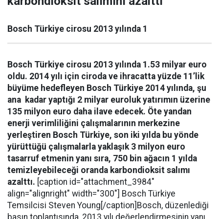
karbondioksit salımını azalttı
Bosch Türkiye cirosu 2013 yılında 1
Bosch Türkiye cirosu 2013 yılında 1.53 milyar euro
oldu. 2014 yılı için ciroda ve ihracatta yüzde 11’lik
büyüme hedefleyen Bosch Türkiye 2014 yılında, şu
ana kadar yaptığı 2 milyar euroluk yatırımın üzerine
135 milyon euro daha ilave edecek. Öte yandan
enerji verimliliğini çalışmalarının merkezine
yerleştiren Bosch Türkiye, son iki yılda bu yönde
yürüttüğü çalışmalarla yaklaşık 3 milyon euro
tasarruf etmenin yanı sıra, 750 bin ağacın 1 yılda
temizleyebileceği oranda karbondioksit salımı
azalttı.
[caption id="attachment_3984"
align="alignright" width="300"]
Bosch Türkiye
Temsilcisi Steven Young[/caption]Bosch, düzenlediği
basın toplantısında, 2013 yılı değerlendirmesinin yanı