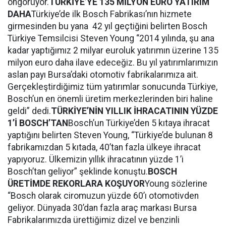
öngörüyor.
TÜRKİYE’YE 135 MİLYON EURO YATIRIM
DAHA
Türkiye’de ilk Bosch Fabrikası’nın hizmete
girmesinden bu yana 42 yıl geçtiğini belirten Bosch
Türkiye Temsilcisi Steven Young “2014 yılında, şu ana
kadar yaptığımız 2 milyar euroluk yatırımın üzerine 135
milyon euro daha ilave edeceğiz. Bu yıl yatırımlarımızın
aslan payı Bursa’daki otomotiv fabrikalarımıza ait.
Gerçekleştirdiğimiz tüm yatırımlar sonucunda Türkiye,
Bosch’un en önemli üretim merkezlerinden biri haline
geldi” dedi.
TÜRKİYE’NİN YILLIK İHRACATININ YÜZDE
1’İ BOSCH’TAN
Bosch’un Türkiye’den 5 kıtaya ihracat
yaptığını belirten Steven Young, “Türkiye’de bulunan 8
fabrikamızdan 5 kıtada, 40’tan fazla ülkeye ihracat
yapıyoruz. Ülkemizin yıllık ihracatının yüzde 1’i
Bosch’tan geliyor” şeklinde konuştu.
BOSCH
ÜRETİMDE REKORLARA KOŞUYOR
Young sözlerine
“Bosch olarak ciromuzun yüzde 60’ı otomotivden
geliyor. Dünyada 30’dan fazla araç markası Bursa
Fabrikalarımızda ürettiğimiz dizel ve benzinli