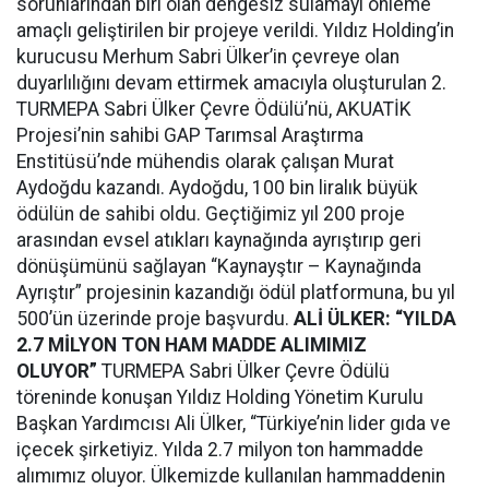
sorunlarından biri olan dengesiz sulamayı önleme
amaçlı geliştirilen bir projeye verildi. Yıldız Holding’in
kurucusu Merhum Sabri Ülker’in çevreye olan
duyarlılığını devam ettirmek amacıyla oluşturulan 2.
TURMEPA Sabri Ülker Çevre Ödülü’nü, AKUATİK
Projesi’nin sahibi GAP Tarımsal Araştırma
Enstitüsü’nde mühendis olarak çalışan Murat
Aydoğdu kazandı. Aydoğdu, 100 bin liralık büyük
ödülün de sahibi oldu. Geçtiğimiz yıl 200 proje
arasından evsel atıkları kaynağında ayrıştırıp geri
dönüşümünü sağlayan “Kaynayştır – Kaynağında
Ayrıştır” projesinin kazandığı ödül platformuna, bu yıl
500’ün üzerinde proje başvurdu.
ALİ ÜLKER: “YILDA
2.7 MİLYON TON HAM MADDE ALIMIMIZ
OLUYOR”
TURMEPA Sabri Ülker Çevre Ödülü
töreninde konuşan Yıldız Holding Yönetim Kurulu
Başkan Yardımcısı Ali Ülker, “Türkiye’nin lider gıda ve
içecek şirketiyiz. Yılda 2.7 milyon ton hammadde
alımımız oluyor. Ülkemizde kullanılan hammaddenin