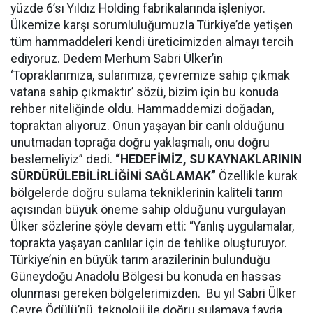
yüzde 6’sı Yıldız Holding fabrikalarında işleniyor.
Ülkemize karşı sorumluluğumuzla Türkiye’de yetişen
tüm hammaddeleri kendi üreticimizden almayı tercih
ediyoruz. Dedem Merhum Sabri Ülker’in
‘Topraklarımıza, sularımıza, çevremize sahip çıkmak
vatana sahip çıkmaktır’ sözü, bizim için bu konuda
rehber niteliğinde oldu. Hammaddemizi doğadan,
topraktan alıyoruz. Onun yaşayan bir canlı olduğunu
unutmadan toprağa doğru yaklaşmalı, onu doğru
beslemeliyiz” dedi.
“HEDEFİMİZ, SU KAYNAKLARININ
SÜRDÜRÜLEBİLİRLİĞİNİ SAĞLAMAK”
Özellikle kurak
bölgelerde doğru sulama tekniklerinin kaliteli tarım
açısından büyük öneme sahip olduğunu vurgulayan
Ülker sözlerine şöyle devam etti: “Yanlış uygulamalar,
toprakta yaşayan canlılar için de tehlike oluşturuyor.
Türkiye’nin en büyük tarım arazilerinin bulunduğu
Güneydoğu Anadolu Bölgesi bu konuda en hassas
olunması gereken bölgelerimizden. Bu yıl Sabri Ülker
Çevre Ödülü’nü, teknoloji ile doğru sulamaya fayda