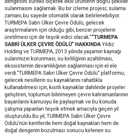
dengesini sürekli ölçerek ekili ürünlerin doğru şekilde
sulanmasını sağlamak. Bu bir izleme projesi; sulama
zamanı, bu sayede otomatik olarak belirlenebiliyor.
TURMEPA Sabri Ülker Çevre Ödülü, gelecek
araştırmalarım için olduğu gibi, benzer projelerin
üretilmesi için de teşvik edici olacak.”
“TURMEPA
SABRİ ÜLKER ÇEVRE ÖDÜLÜ” HAKKINDA
Yıldız
Holding ve TURMEPA, 2013 yılında yaşamın kaynağı
sularımızın korunması, su kirliliğinin azaltılması,
ekosistemin devamlılığının sağlanması için el ele
verdi."TURMEPA Sabri Ülker Çevre Ödülü” platformu;
gelecek nesillerin su kaynaklarını rahatlıkla
kullanabilmesi için, kısıtlı kaynaklar dahilinde projeler
geliştiren, toplumun bilinmeyen çevre kahramanlarının
başarılarını kamuoyu ile paylaşmak ve bu konuda
çalışma yapanları teşvik etmek amacıyla geçen yıl
oluşturuldu.Bu yıl, TURMEPA Sabri Ülker Çevre
Ödülü’nün kentlerde hem doğal kaynakları hem de
doğal dengenin bozulması sonucu kirlenen su