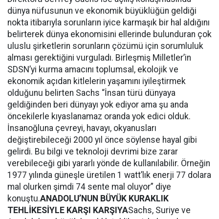
dünya nüfusunun ve ekonomik büyüklüğün geldiği
nokta itibarıyla sorunların iyice karmaşık bir hal aldığını
belirterek dünya ekonomisini ellerinde bulunduran çok
uluslu şirketlerin sorunların çözümü için sorumluluk
alması gerektiğini vurguladı. Birleşmiş Milletler’in
SDSN’yi kurma amacını toplumsal, ekolojik ve
ekonomik açıdan kitlelerin yaşamını iyileştirmek
olduğunu belirten Sachs “İnsan türü dünyaya
geldiğinden beri dünyayı yok ediyor ama şu anda
öncekilerle kıyaslanamaz oranda yok edici olduk.
İnsanoğluna çevreyi, havayı, okyanusları
değiştirebileceği 2000 yıl önce söylense hayal gibi
gelirdi. Bu bilgi ve teknoloji devrimi bize zarar
verebileceği gibi yararlı yönde de kullanılabilir. Örneğin
1977 yılında güneşle üretilen 1 watt’lık enerji 77 dolara
mal olurken şimdi 74 sente mal oluyor” diye
konuştu.
ANADOLU’NUN BÜYÜK KURAKLIK
TEHLİKESİYLE KARŞI KARŞIYA
Sachs, Suriye ve