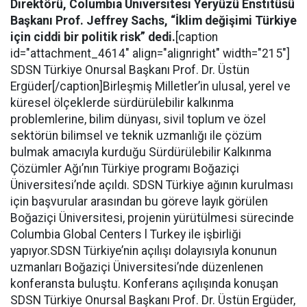
Direktörü, Columbia Üniversitesi Yeryüzü Enstitüsü
Başkanı Prof. Jeffrey Sachs, “İklim değişimi Türkiye
için ciddi bir politik risk” dedi.
[caption
id="attachment_4614" align="alignright" width="215"]
SDSN Türkiye Onursal Başkanı Prof. Dr. Üstün
Ergüder[/caption]Birleşmiş Milletler’in ulusal, yerel ve
küresel ölçeklerde sürdürülebilir kalkınma
problemlerine, bilim dünyası, sivil toplum ve özel
sektörün bilimsel ve teknik uzmanlığı ile çözüm
bulmak amacıyla kurduğu Sürdürülebilir Kalkınma
Çözümler Ağı’nın Türkiye programı Boğaziçi
Üniversitesi’nde açıldı. SDSN Türkiye ağının kurulması
için başvurular arasından bu göreve layık görülen
Boğaziçi Üniversitesi, projenin yürütülmesi sürecinde
Columbia Global Centers l Turkey ile işbirliği
yapıyor.SDSN Türkiye’nin açılışı dolayısıyla konunun
uzmanları Boğaziçi Üniversitesi’nde düzenlenen
konferansta buluştu. Konferans açılışında konuşan
SDSN Türkiye Onursal Başkanı Prof. Dr. Üstün Ergüder,