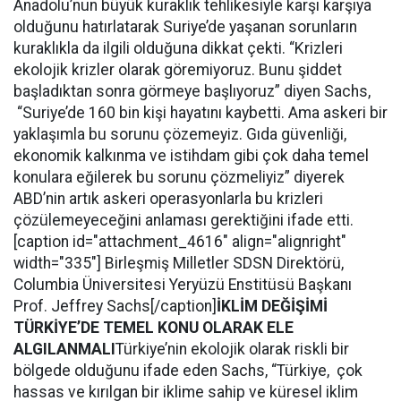
Anadolu’nun büyük kuraklık tehlikesiyle karşı karşıya
olduğunu hatırlatarak Suriye’de yaşanan sorunların
kuraklıkla da ilgili olduğuna dikkat çekti. “Krizleri
ekolojik krizler olarak göremiyoruz. Bunu şiddet
başladıktan sonra görmeye başlıyoruz” diyen Sachs,
“Suriye’de 160 bin kişi hayatını kaybetti. Ama askeri bir
yaklaşımla bu sorunu çözemeyiz. Gıda güvenliği,
ekonomik kalkınma ve istihdam gibi çok daha temel
konulara eğilerek bu sorunu çözmeliyiz” diyerek
ABD’nin artık askeri operasyonlarla bu krizleri
çözülemeyeceğini anlaması gerektiğini ifade etti.
[caption id="attachment_4616" align="alignright"
width="335"] Birleşmiş Milletler SDSN Direktörü,
Columbia Üniversitesi Yeryüzü Enstitüsü Başkanı
Prof. Jeffrey Sachs[/caption]
İKLİM DEĞİŞİMİ
TÜRKİYE’DE TEMEL KONU OLARAK ELE
ALGILANMALI
Türkiye’nin ekolojik olarak riskli bir
bölgede olduğunu ifade eden Sachs, “Türkiye, çok
hassas ve kırılgan bir iklime sahip ve küresel iklim