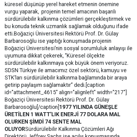
küresel düşünüp yerel hareket etmenin önemine
vurgu yaparak, projenin temel amacının başarılı
sürdürülebilir kalkınma çözümleri gerçekleştirmek ve
bu konuda teknik uzmanlık sağlamak olduğunu ifade
etti.Boğaziçi Üniversitesi Rektörü Prof. Dr. Gülay
Barbarosoğlu ise yaptığı konuşmada projenin
Boğaziçi Üniversitesi’nin sosyal sorumluluk anlayışı ile
uyumuna dikkat çekerek, “Küresel ölçekte
sürdürülebilir kalkınmaya çok büyük önem veriyoruz.
SDSN Türkiye ile amacımız özel sektörü, kamuyu ve
STK’ları sürdürülebilir kalkınma bağlamında bir araya
getirip paylaşım sağlamaktır” dedi.[caption
id="attachment_4615" align="alignleft" width="217"]
Boğaziçi Üniversitesi Rektörü Prof. Dr. Gülay
Barbarosoğlu[/caption]
1977 YILINDA GÜNEŞLE
ÜRETİLEN 1 WATT’LIK ENERJİ 77 DOLARA MAL
OLURKEN ŞİMDİ 74 SENTE MAL
OLUYOR
Sürdürülebilir Kalkınma Çözümleri Ağı
Direktörü Jeffrey Sachs ise açılış konuşmasında