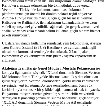
lokomotiflerini tercih eden ilk Türk müşterimiz olarak Akdoğan Tren
Kargo'yu aramızda görmekten büyük mutluluk duyuyoruz.
Vectron’un Türkiye’de kullanıma sunulması, lokomotif
platformumuz için önemli bir dönüm noktası teşkil ediyor ve
Avrupa-Türkiye yük taşımacılığı için güçlü bir mesaj veriyor.
Railcover ve Railigent X ile maksimum kullanılabilirlik ve uzun
vadeli operasyonel güvenilirlik sağlamak için gerçek zamanlı veri
analizi ve yapay zeka tabanlı bakım kullanan güçlü bir tam hizmet
paketi sunuyoruz”.
Uluslararası alanda kullanıma sunulacak yeni lokomotifler, Avrupa
Tren Kontrol Sistemi (ETCS) Baseline 3 ve aynı zamanda ilgili
ulusal tren koruma sistemleriyle donatılacak. XLoad paketi,
lokomotifin çekiş kabiliyetini iyileştirerek taşıma kapasitesini de
arttıracak.
Akdoğan Tren Kargo Genel Müdürü Mustafa Pekmezcan
ise
konuyla ilgili şunları söyledi: “XLoad donanımlı Siemens Vectron
MS lokomotiflerini Türkiye’de filosuna katan ilk şirket olmaktan
gurur duyuyoruz. Vectron lokomotifleri, çoklu sistem kabiliyetleri
sayesinde, yurt içi ağımızı Avrupa genelindeki sınır ötesi yük
koridorlarıyla sorunsuz bir şekilde bağlamamıza olanak tanıyacak.
Bu yatırım, müşterilerimize güvenilir, sürdürülebilir ve verimli
demiryolu taşımacılığı çözümleri sunma hedefimizi güçlendiriyor.
“XLOAD donanımlı Siemens Vectron MS ile AB genelinde