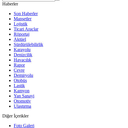
Haberler
Son Haberler
Manşetler
Lojistik
Ticari Araçlar
Röportaj
Aktüel
Sürdürülebilirlik
Karayolu
Denizcilik
Havacılık
Rapor
Çevre
Demiryolu
Otobüs
Lastik
Kamyon
Yan Sanayi
Otomotiv
Ulaştırma
Diğer İçerikler
Foto Galeri