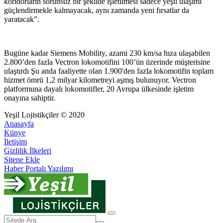
koridorların sorunsuz bir şekilde işletilmesi sadece yeşil ulaşımı
güçlendirmekle kalmayacak, aynı zamanda yeni fırsatlar da
yaratacak”.
Bugüne kadar Siemens Mobility, azami 230 km/sa hıza ulaşabilen
2.800’den fazla Vectron lokomotifini 100’ün üzerinde müşterisine
ulaştırdı Şu anda faaliyette olan 1.900'den fazla lokomotifin toplam
hizmet ömrü 1,2 milyar kilometreyi aşmış bulunuyor. Vectron
platformuna dayalı lokomotifler, 20 Avrupa ülkesinde işletim
onayına sahiptir.
Yeşil Lojistikçiler © 2020
Anasayfa
Künye
İletişim
Gizlilik İlkeleri
Sitene Ekle
Haber Portalı Yazılımı