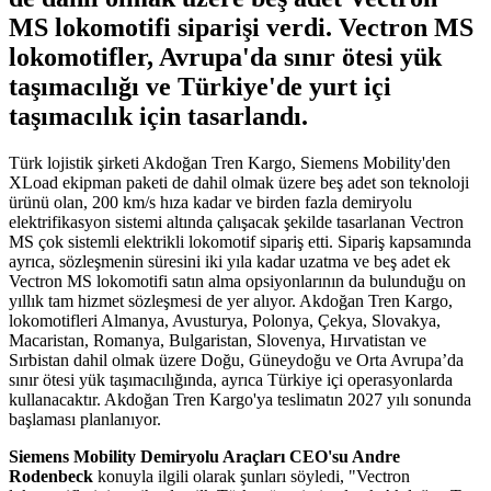
MS lokomotifi siparişi verdi. Vectron MS
lokomotifler, Avrupa'da sınır ötesi yük
taşımacılığı ve Türkiye'de yurt içi
taşımacılık için tasarlandı.
Türk lojistik şirketi Akdoğan Tren Kargo, Siemens Mobility'den
XLoad ekipman paketi de dahil olmak üzere beş adet son teknoloji
ürünü olan, 200 km/s hıza kadar ve birden fazla demiryolu
elektrifikasyon sistemi altında çalışacak şekilde tasarlanan Vectron
MS çok sistemli elektrikli lokomotif sipariş etti. Sipariş kapsamında
ayrıca, sözleşmenin süresini iki yıla kadar uzatma ve beş adet ek
Vectron MS lokomotifi satın alma opsiyonlarının da bulunduğu on
yıllık tam hizmet sözleşmesi de yer alıyor. Akdoğan Tren Kargo,
lokomotifleri Almanya, Avusturya, Polonya, Çekya, Slovakya,
Macaristan, Romanya, Bulgaristan, Slovenya, Hırvatistan ve
Sırbistan dahil olmak üzere Doğu, Güneydoğu ve Orta Avrupa’da
sınır ötesi yük taşımacılığında, ayrıca Türkiye içi operasyonlarda
kullanacaktır. Akdoğan Tren Kargo'ya teslimatın 2027 yılı sonunda
başlaması planlanıyor.
Siemens Mobility Demiryolu Araçları CEO'su Andre
Rodenbeck
konuyla ilgili olarak şunları söyledi, "Vectron