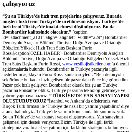
çalışıyoruz
“Şu an Türkiye’de hızlı tren projelerine çalışıyoruz. Burada
müşteri hızlı treni Türkiye’de üretilmesini istiyor. Türkiye’de
hızlı treni Türkiye’de imalat etmeyi düşünüyoruz. Bu da
Bombardier kalitesinde olacaktır.”
[caption
id="attachment_2101" align="alignleft" width="229"]
Bombardier
Demiryolu Araçları Bölümü Türkiye, Doğu Avrupa ve Ortadoğu
Bölgeleri Yüksek Hızlı Tren Satış Başkanı Furio
Rossi[/caption]ÖZEL HABER - Bombardier Demiryolu Araçları
Bölümü Türkiye, Doğu Avrupa ve Ortadoğu Bölgeleri Yüksek Hızlı
Tren Satış Başkanı Furio Rossi,
www.yesillojistikciler.com
’a önemli
açıklamalarda bulundu. Bombardier’in Türkiye pazarıyla ilgili
hedeflerini açıklayan Furio Rossi şunları söyledi: “Ben demiryolu
sektöründe bu kadar hızlı gelişen bir pazar daha önce hiç görmedim.
Pazar çok hızlı gelişiyor. Bombardier olarak biz şu an Türkiye
pazarına konsantre olduk. Türkiye pazarına teknoloji getirmeye ve
yatırım yapmaya hazırız.
“TÜRKİYE’DE YAN SANAYİ YAPISI
OLUŞTURUYORUZ”
İstanbul ve Ankara’da ofislerimiz var.
Birçok Türk firması ile ‘Türkiye’de nasıl bir yatırım yapabiliriz’ diye
arama halindeyiz. Türkiye’de yatırım konusunda bir sınırımız yok.
Şu an Türkiye’de yan sanayi yapısı oluşturuyoruz. Yan sanayinin
gelişmesi için destek veriyoruz.Bizim Türkiye ile ilgili farklı
stratejimiz var. İmalat ve yatırım için farklı bir stratejimiz bulunuyor.