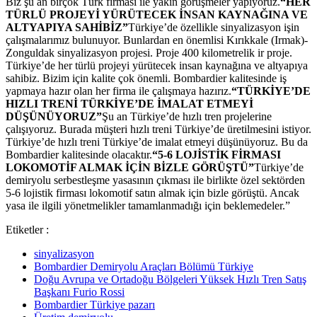
Biz şu an birçok Türk firması ile yakın görüşmeler yapıyoruz.
“HER
TÜRLÜ PROJEYİ YÜRÜTECEK İNSAN KAYNAĞINA VE
ALTYAPIYA SAHİBİZ”
Türkiye’de özellikle sinyalizasyon işin
çalışmalarımız bulunuyor. Bunlardan en önemlisi Kırıkkale (Irmak)-
Zonguldak sinyalizasyon projesi. Proje 400 kilometrelik ir proje.
Türkiye’de her türlü projeyi yürütecek insan kaynağına ve altyapıya
sahibiz. Bizim için kalite çok önemli. Bombardier kalitesinde iş
yapmaya hazır olan her firma ile çalışmaya hazırız.
“TÜRKİYE’DE
HIZLI TRENİ TÜRKİYE’DE İMALAT ETMEYİ
DÜŞÜNÜYORUZ”
Şu an Türkiye’de hızlı tren projelerine
çalışıyoruz. Burada müşteri hızlı treni Türkiye’de üretilmesini istiyor.
Türkiye’de hızlı treni Türkiye’de imalat etmeyi düşünüyoruz. Bu da
Bombardier kalitesinde olacaktır.
“5-6 LOJİSTİK FİRMASI
LOKOMOTİF ALMAK İÇİN BİZLE GÖRÜŞTÜ”
Türkiye’de
demiryolu serbestleşme yasasının çıkması ile birlikte özel sektörden
5-6 lojistik firması lokomotif satın almak için bizle görüştü. Ancak
yasa ile ilgili yönetmelikler tamamlanmadığı için beklemedeler.”
Etiketler :
sinyalizasyon
Bombardier Demiryolu Araçları Bölümü Türkiye
Doğu Avrupa ve Ortadoğu Bölgeleri Yüksek Hızlı Tren Satış
Başkanı Furio Rossi
Bombardier Türkiye pazarı