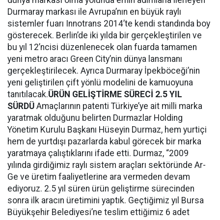
dünya markası olma yolunda emin adımlarla ilerleyen
Durmaray markası ile Avrupa’nın en büyük raylı
sistemler fuarı Innotrans 2014’te kendi standında boy
gösterecek. Berlin’de iki yılda bir gerçekleştirilen ve
bu yıl 12’ncisi düzenlenecek olan fuarda tamamen
yeni metro aracı Green City’nin dünya lansmanı
gerçekleştirilecek. Ayrıca Durmaray İpekböceği’nin
yeni geliştirilen çift yönlü modelini de kamuoyuna
tanıtılacak.
ÜRÜN GELİŞTİRME SÜRECİ 2.5 YIL
SÜRDÜ
Amaçlarının patenti Türkiye’ye ait milli marka
yaratmak olduğunu belirten Durmazlar Holding
Yönetim Kurulu Başkanı Hüseyin Durmaz, hem yurtiçi
hem de yurtdışı pazarlarda kabul görecek bir marka
yaratmaya çalıştıklarını ifade etti. Durmaz, “2009
yılında girdiğimiz raylı sistem araçları sektöründe Ar-
Ge ve üretim faaliyetlerine ara vermeden devam
ediyoruz. 2.5 yıl süren ürün geliştirme sürecinden
sonra ilk aracın üretimini yaptık. Geçtiğimiz yıl Bursa
Büyükşehir Belediyesi’ne teslim ettiğimiz 6 adet