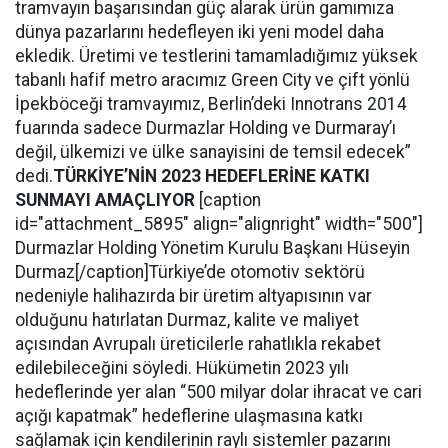
tramvayın başarısından güç alarak ürün gamımıza
dünya pazarlarını hedefleyen iki yeni model daha
ekledik. Üretimi ve testlerini tamamladığımız yüksek
tabanlı hafif metro aracımız Green City ve çift yönlü
İpekböceği tramvayımız, Berlin’deki Innotrans 2014
fuarında sadece Durmazlar Holding ve Durmaray’ı
değil, ülkemizi ve ülke sanayisini de temsil edecek”
dedi.
TÜRKİYE’NİN 2023 HEDEFLERİNE KATKI
SUNMAYI AMAÇLIYOR
[caption
id="attachment_5895" align="alignright" width="500"]
Durmazlar Holding Yönetim Kurulu Başkanı Hüseyin
Durmaz[/caption]Türkiye’de otomotiv sektörü
nedeniyle halihazırda bir üretim altyapısının var
olduğunu hatırlatan Durmaz, kalite ve maliyet
açısından Avrupalı üreticilerle rahatlıkla rekabet
edilebileceğini söyledi. Hükümetin 2023 yılı
hedeflerinde yer alan “500 milyar dolar ihracat ve cari
açığı kapatmak” hedeflerine ulaşmasına katkı
sağlamak için kendilerinin raylı sistemler pazarını