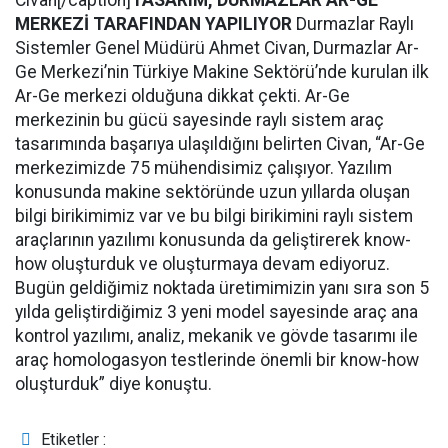
Civan[/caption]
TASARIM, DURMAZLAR AR-GE
MERKEZİ TARAFINDAN YAPILIYOR
Durmazlar Raylı
Sistemler Genel Müdürü Ahmet Civan, Durmazlar Ar-
Ge Merkezi’nin Türkiye Makine Sektörü’nde kurulan ilk
Ar-Ge merkezi olduğuna dikkat çekti. Ar-Ge
merkezinin bu gücü sayesinde raylı sistem araç
tasarımında başarıya ulaşıldığını belirten Civan, “Ar-Ge
merkezimizde 75 mühendisimiz çalışıyor. Yazılım
konusunda makine sektöründe uzun yıllarda oluşan
bilgi birikimimiz var ve bu bilgi birikimini raylı sistem
araçlarının yazılımı konusunda da geliştirerek know-
how oluşturduk ve oluşturmaya devam ediyoruz.
Bugün geldiğimiz noktada üretimimizin yanı sıra son 5
yılda geliştirdiğimiz 3 yeni model sayesinde araç ana
kontrol yazılımı, analiz, mekanik ve gövde tasarımı ile
araç homologasyon testlerinde önemli bir know-how
oluşturduk” diye konuştu.
Etiketler :