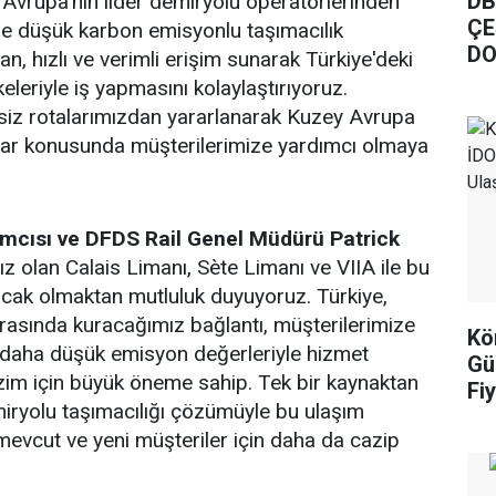
DB
a Avrupa'nın lider demiryolu operatörlerinden
ÇE
çinde düşük karbon emisyonlu taşımacılık
DO
n, hızlı ve verimli erişim sunarak Türkiye'deki
keleriyle iş yapmasını kolaylaştırıyoruz.
siz rotalarımızdan yararlanarak Kuzey Avrupa
tlar konusunda müşterilerimize yardımcı olmaya
mcısı ve DFDS Rail Genel Müdürü Patrick
ız olan Calais Limanı, Sète Limanı ve VIIA ile bu
ışacak olmaktan mutluluk duyuyoruz. Türkiye,
arasında kuracağımız bağlantı, müşterilerimize
Kö
ve daha düşük emisyon değerleriyle hizmet
Gü
zim için büyük öneme sahip. Tek bir kaynaktan
Fiy
iryolu taşımacılığı çözümüyle bu ulaşım
mevcut ve yeni müşteriler için daha da cazip