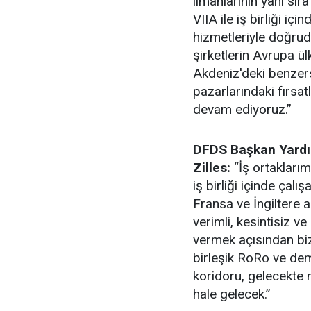
limanlarının yanı sır
VIIA ile iş birliği i
hizmetleriyle doğruda
şirketlerin Avrupa ül
Akdeniz'deki benzer
pazarlarındaki fırsa
devam ediyoruz.”
DFDS Başkan Yardı
Zilles:
“İş ortaklarım
iş birliği içinde çal
Fransa ve İngiltere 
verimli, kesintisiz 
vermek açısından bi
birleşik RoRo ve dem
koridoru, gelecekte 
hale gelecek.”