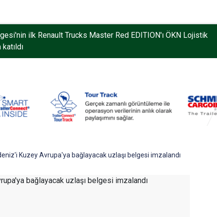
gistics’in Yalova Gümrüğüne Bağlı Antreposu İstanbul’da Hizmet
deniz'i Kuzey Avrupa'ya bağlayacak uzlaşı belgesi imzalandı