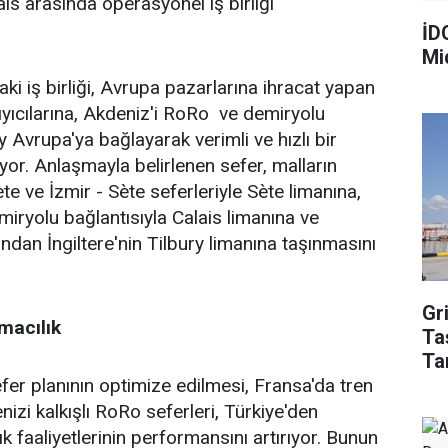
ais arasında operasyonel iş birliği
İD
Mid
 iş birliği, Avrupa pazarlarına ihracat yapan
şıyıcılarına, Akdeniz'i RoRo ve demiryolu
 Avrupa'ya bağlayarak verimli ve hızlı bir
yor. Anlaşmayla belirlenen sefer, malların
e ve İzmir - Sète seferleriyle Sète limanına,
miryolu bağlantısıyla Calais limanına ve
dan İngiltere'nin Tilbury limanına taşınmasını
Gr
macılık
Ta
Tan
er planının optimize edilmesi, Fransa'da tren
izi kalkışlı RoRo seferleri, Türkiye'den
ık faaliyetlerinin performansını artırıyor. Bunun