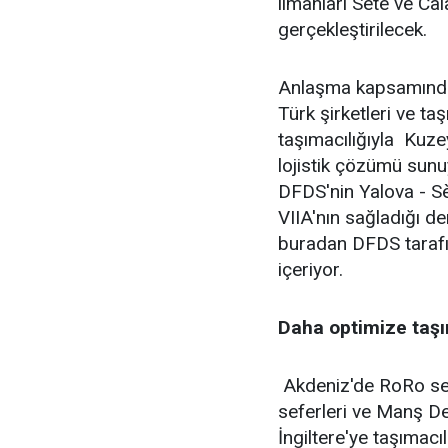
limanları Sète ve Cal
gerçekleştirilecek.
Anlaşma kapsamındaki
Türk şirketleri ve ta
taşımacılığıyla Kuzey
lojistik çözümü sunu
DFDS'nin Yalova - Sèt
VIIA'nın sağladığı de
buradan DFDS tarafın
içeriyor.
Daha optimize taşı
Akdeniz'de RoRo sef
seferleri ve Manş Den
İngiltere'ye taşımacıl