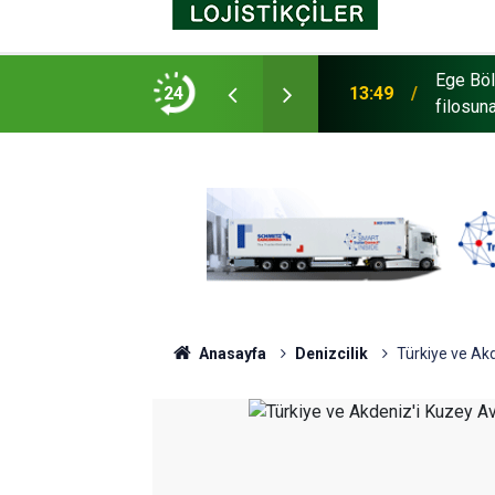
cks Master Red EDITION'ı ÖKN Lojistik
Mars Lo
24
14:35
Veriyor
Anasayfa
Denizcilik
Türkiye ve Ak