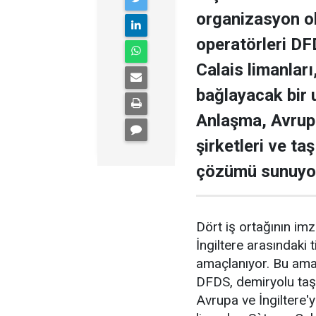
organizasyon ol
operatörleri DF
Calais limanlar
bağlayacak bir 
Anlaşma, Avrupa
şirketleri ve taş
çözümü sunuyo
Dört iş ortağının imz
İngiltere arasındaki t
amaçlanıyor. Bu amaçl
DFDS, demiryolu taşım
Avrupa ve İngiltere'y