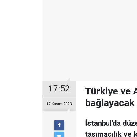
17:52
Türkiye ve 
bağlayacak 
17 Kasım 2023
İstanbul'da düz
taşımacılık ve l