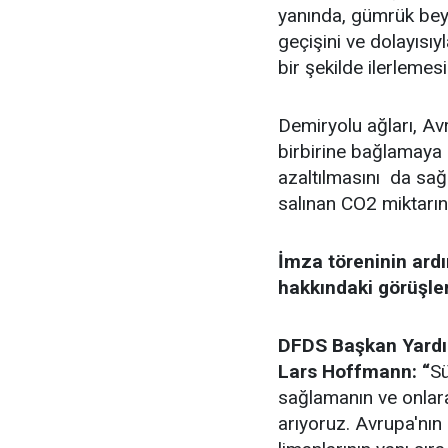
yanında, gümrük beyan
geçişini ve dolayısıy
bir şekilde ilerlemesi
Demiryolu ağları, Avr
birbirine bağlamaya 
azaltılmasını da sağl
salınan CO2 miktarını
İmza töreninin ardı
hakkındaki görüşleri
DFDS Başkan Yardım
Lars Hoffmann: “
Sü
sağlamanın ve onlara
arıyoruz. Avrupa'nın