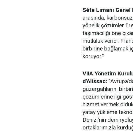
Sète Limanı Genel
arasında, karbonsuzl
yönelik çözümler üre
taşımacılığı öne çıkar
mutluluk verici. Fra
birbirine bağlamak iç
koruyor.”
VIIA Yönetim Kurul
d'Alissac:
"Avrupa'da
güzergahlarını birb
çözümlerine ilgi gös
hizmet vermek olduk
yatay yükleme teknolo
Denizi'nin demiryolu
ortaklarımızla kurdu