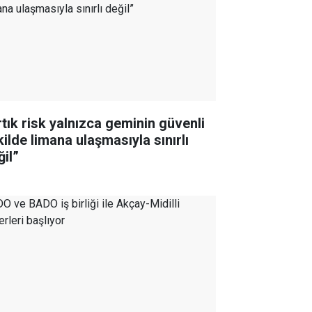
rtık risk yalnızca geminin güvenli
kilde limana ulaşmasıyla sınırlı
ğil”