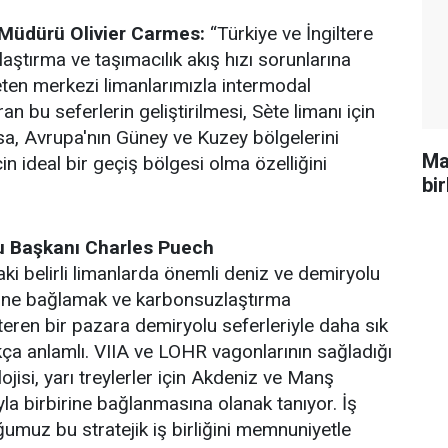
 Müdürü Olivier Carmes:
“Türkiye ve İngiltere
aştırma ve taşımacılık akış hızı sorunlarına
ten merkezi limanlarımızla intermodal
an bu seferlerin geliştirilmesi, Sète limanı için
nsa, Avrupa'nın Güney ve Kuzey bölgelerini
Ma
in ideal bir geçiş bölgesi olma özelliğini
bir
u Başkanı Charles Puech
ki belirli limanlarda önemli deniz ve demiryolu
irine bağlamak ve karbonsuzlaştırma
teren bir pazara demiryolu seferleriyle daha sık
ça anlamlı. VIIA ve LOHR vagonlarının sağladığı
jisi, yarı treylerler için Akdeniz ve Manş
yla birbirine bağlanmasına olanak tanıyor. İş
ğumuz bu stratejik iş birliğini memnuniyetle