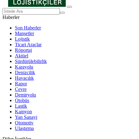
Haberler
Son Haberler
Manşetler
Lojistik
Ticari Araçlar
Röportaj
Aktüel
Sürdürülebilirlik
Karayolu
Denizcilik
Havacılık
Rapor
Çevre
Demiryolu
Otobüs
Lastik
Kamyon
Yan Sanayi
Otomotiv
Ulaştırma
Diğer İçerikler