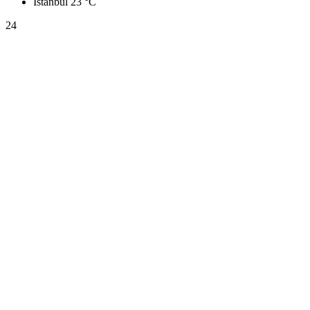
İstanbul
23 °C
24