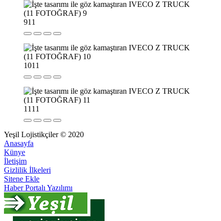
9
11
10
11
11
11
Yeşil Lojistikçiler © 2020
Anasayfa
Künye
İletişim
Gizlilik İlkeleri
Sitene Ekle
Haber Portalı Yazılımı