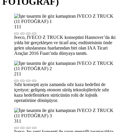
FOTOĞRAF)
1
11
Iveco, IVECO Z TRUCK konseptini Hannover’da iki
yılda bir gerçekleşen ve ticarî araç endüstrisinin önde
gelen uluslararası fuarlarından biri olan IAA Ticari
Araçlar 2016 Fuarı’nda dünyaya tanıttı.
2
11
Sıfır konsepti aynı zamanda sıfır kaza hedefini de
içeriyor; gelişmiş otonom sürüş teknolojileriyle sıfır
kaza hedeflenirken sürücünün rolü de lojistik
operatörüne dönüşüyor.
3
11
Iveco, bu yeni konsepti ile uzun menzilli taşımacılıkta