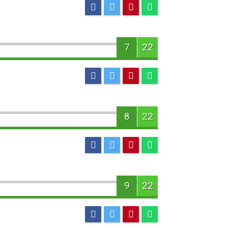
7
22
8
22
9
22