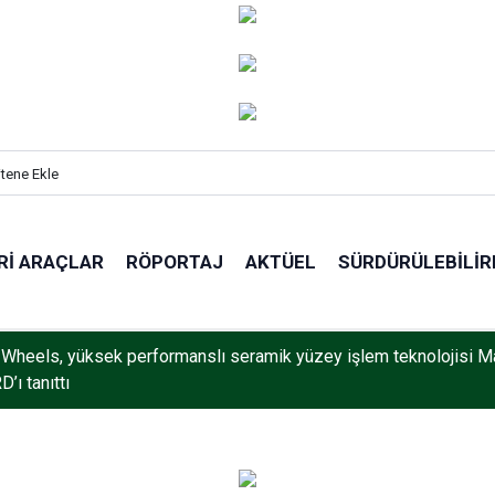
itene Ekle
RI ARAÇLAR
RÖPORTAJ
AKTÜEL
SÜRDÜRÜLEBILIR
Wheels, yüksek performanslı seramik yüzey işlem teknolojisi M
’ı tanıttı