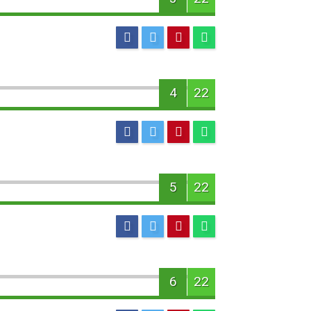
4
22
5
22
6
22