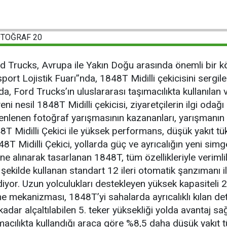
rd Trucks, Avrupa ile Yakın Doğu arasında önemli bir k
ort Lojistik Fuarı”nda, 1848T Midilli çekicisini sergil
rda, Ford Trucks’ın uluslararası taşımacılıkta kullanılan 
i nesil 1848T Midilli çekicisi, ziyaretçilerin ilgi oda
enlenen fotoğraf yarışmasının kazananları, yarışmanın
8T Midilli Çekici ile yüksek performans, düşük yakıt t
 Midilli Çekici, yollarda güç ve ayrıcalığın yeni simge
üne alınarak tasarlanan 1848T, tüm özellikleriyle verim
şekilde kullanan standart 12 ileri otomatik şanzımanı 
ediyor. Uzun yolculukları destekleyen yüksek kapasite
e mekanizması, 1848T’yi sahalarda ayrıcalıklı kılan deta
dar alçaltılabilen 5. teker yüksekliği yolda avantaj sağ
macılıkta kullandığı araca göre %8,5 daha düşük yakıt t