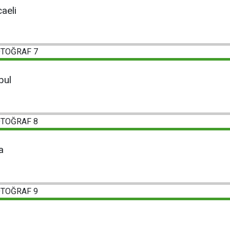
aeli
bul
a