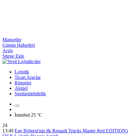
Manşetler
Günün Haberleri
Arşiv
Sitene Ekle
Lojistik
Ticari Araçlar
Röportaj
Aktüel
Sürdürülebilirlik
İstanbul
25 °C
24
13:49
Ege Bölgesi'nin ilk Renault Trucks Master Red EDITION'ı