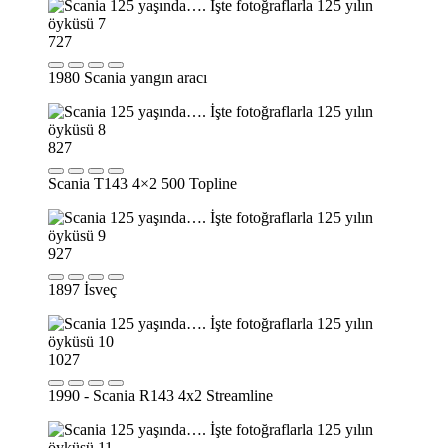
7
27
1980 Scania yangın aracı
8
27
Scania T143 4×2 500 Topline
9
27
1897 İsveç
10
27
1990 - Scania R143 4x2 Streamline