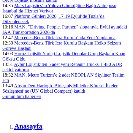
ÖKN Lojistik filosuna katıldı
14:35
Mars Logistics’in Yalova Gümrüğüne Bağlı Antreposu
İstanbul’da Hizmet Veriyor
16:07
Platform Günleri 2026, 17-19 Eylül’de Tuzla’da
Düzenlenecek
10:16
MAN, "Driving. People. Partner." sloganıyla Eylül ayındaki
IAA Transportation 2026'da
12:47
Mercedes-Benz Türk İcra Kurulu’nda Yeni Yapılanma
12:30
Mercedes-Benz Türk İcra Kurulu Başkanı Heiko Selzam
Göreve Başladı
14:03
Horoz Lojistik Yurtiçi Lojistik Depolar Grup Başkanı Kaan
Göksu Oldu
13:51
Aybir Lojistik’ten 5 adet yeni Renault Trucks T 480 ADR
çekici yatırımı
18:32
MAN, Metro Turizm’e 2 adet NEOPLAN Skyliner Teslim
Etti
13:49
Alışan Den Hartogh, Birleşmiş Milletler Küresel İlkeler
Sözleşmesi’ne (UN Global Compact) katıldı
Günün tüm
haberleri
Anasayfa