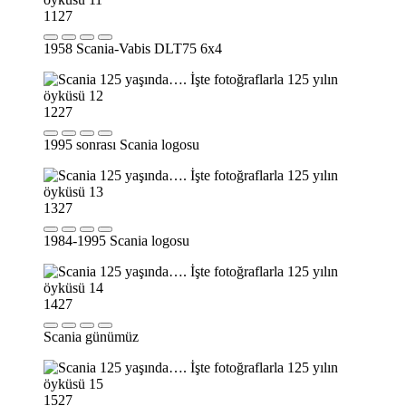
11
27
1958 Scania-Vabis DLT75 6x4
12
27
1995 sonrası Scania logosu
13
27
1984-1995 Scania logosu
14
27
Scania günümüz
15
27