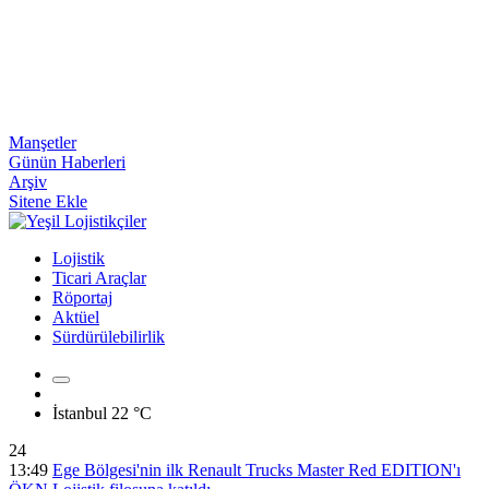
Manşetler
Günün Haberleri
Arşiv
Sitene Ekle
Lojistik
Ticari Araçlar
Röportaj
Aktüel
Sürdürülebilirlik
İstanbul
22 °C
24
13:49
Ege Bölgesi'nin ilk Renault Trucks Master Red EDITION'ı