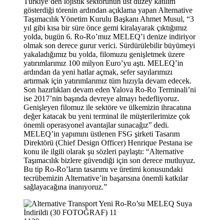
Türkiye’den lojistik sektörünün üst düzey katılım
gösterdiği törenin ardından açıklama yapan Alternative
Taşımacılık Yönetim Kurulu Başkanı Ahmet Musul, “3
yıl gibi kısa bir süre önce gemi kiralayarak çıktığımız
yolda, bugün 6. Ro-Ro’muz MELEQ’i denize indiriyor
olmak son derece gurur verici. Sürdürülebilir büyümeyi
yakaladığımız bu yolda, filomuzu genişletmek üzere
yatırımlarımız 100 milyon Euro’yu aştı. MELEQ’in
ardından da yeni hatlar açmak, sefer sayılarımızı
artırmak için yatırımlarımız tüm hızıyla devam edecek.
Son hazırlıkları devam eden Yalova Ro-Ro Terminali’ni
ise 2017’nin başında devreye almayı hedefliyoruz.
Genişleyen filomuz ile sektöre ve ülkemizin ihracatına
değer katacak bu yeni terminal ile müşterilerimize çok
önemli operasyonel avantajlar sunacağız” dedi.
MELEQ’in yapımını üstlenen FSG şirketi Tasarım
Direktörü (Chief Design Officer) Henrique Pestana ise
konu ile ilgili olarak şu sözleri paylaştı: “Alternative
Taşımacılık bizlere güvendiği için son derece mutluyuz.
Bu tip Ro-Ro’ların tasarımı ve üretimi konusundaki
tecrübemizin Alternative’in başarısına önemli katkılar
sağlayacağına inanıyoruz.”