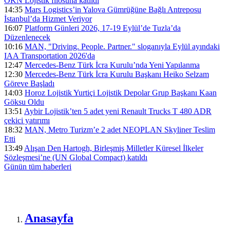
ÖKN Lojistik filosuna katıldı
14:35
Mars Logistics’in Yalova Gümrüğüne Bağlı Antreposu
İstanbul’da Hizmet Veriyor
16:07
Platform Günleri 2026, 17-19 Eylül’de Tuzla’da
Düzenlenecek
10:16
MAN, "Driving. People. Partner." sloganıyla Eylül ayındaki
IAA Transportation 2026'da
12:47
Mercedes-Benz Türk İcra Kurulu’nda Yeni Yapılanma
12:30
Mercedes-Benz Türk İcra Kurulu Başkanı Heiko Selzam
Göreve Başladı
14:03
Horoz Lojistik Yurtiçi Lojistik Depolar Grup Başkanı Kaan
Göksu Oldu
13:51
Aybir Lojistik’ten 5 adet yeni Renault Trucks T 480 ADR
çekici yatırımı
18:32
MAN, Metro Turizm’e 2 adet NEOPLAN Skyliner Teslim
Etti
13:49
Alışan Den Hartogh, Birleşmiş Milletler Küresel İlkeler
Sözleşmesi’ne (UN Global Compact) katıldı
Günün tüm
haberleri
Anasayfa