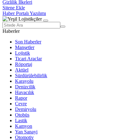
Gizlilik İlkeleri
Sitene Ekle
Haber Portalı Yazılımı
Haberler
Son Haberler
Manşetler
Lojistik
Ticari Araçlar
Röportaj
Aktüel
Sürdürülebilirlik
Karayolu
Denizcilik
Havacılık
Rapor
Çevre
Demiryolu
Otobüs
Lastik
Kamyon
Yan Sanayi
Otomotiv