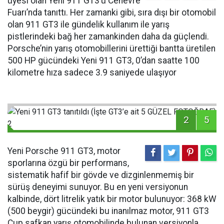
üyesi olan Yeni 911 GT3’ü Cenevre
Fuarı’nda tanıttı. Her zamanki gibi, sıra dışı bir otomobil
olan 911 GT3 ile gündelik kullanım ile yarış
pistlerindeki bağ her zamankinden daha da güçlendi.
Porsche’nin yarış otomobillerini ürettiği bantta üretilen
500 HP gücündeki Yeni 911 GT3, 0’dan saatte 100
kilometre hıza sadece 3.9 saniyede ulaşıyor
2
5
Yeni Porsche 911 GT3, motor
sporlarına özgü bir performans,
sistematik hafif bir gövde ve dizginlenmemiş bir
sürüş deneyimi sunuyor. Bu en yeni versiyonun
kalbinde, dört litrelik yatık bir motor bulunuyor: 368 kW
(500 beygir) gücündeki bu inanılmaz motor, 911 GT3
Cup safkan yarış otomobilinde bulunan versiyonla