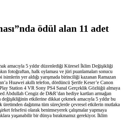
ması”nda ödül alan 11 adet
tmak amacıyla 5 yıldır düzenlediği Küresel İklim Değişikliği
kın fotoğraftan, halk oylaması ve jüri puanlamaları sonucu
 isimlerin yer aldığı yarışmada birinciliği kazanan Ramazan
man’a Huawei akıllı telefon, dördüncü Şerife Keser’e Canon
ny Play Station 4 VR Sony PS4 Sanal Gerçeklik Gözlüğü almaya
med Abdullah Cengiz de D&R’dan hediye kartları armağan
m değişikliğinin etkilerine dikkat çekmek amacıyla 5 yıldır bu
k üretimden dağıtıma tüm süreçlerde çevresel etkilerin mutlaka
 şirket felsefesi olarak benimseyerek çalışmalar yapmaya
klara yaşanabilir bir dünya bırakmamız gerekiyor. İklim