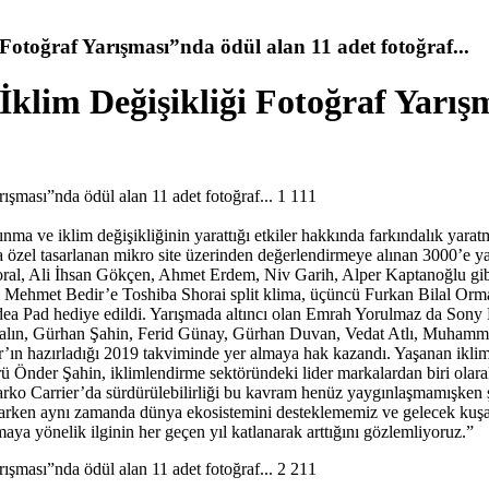
 Fotoğraf Yarışması”nda ödül alan 11 adet fotoğraf...
 İklim Değişikliği Fotoğraf Yarış
1
11
nma ve iklim değişikliğinin yarattığı etkiler hakkında farkındalık yara
a özel tasarlanan mikro site üzerinden değerlendirmeye alınan 3000’e ya
Moral, Ali İhsan Gökçen, Ahmet Erdem, Niv Garih, Alper Kaptanoğlu gibi
nci Mehmet Bedir’e Toshiba Shorai split klima, üçüncü Furkan Bilal Or
Idea Pad hediye edildi. Yarışmada altıncı olan Emrah Yorulmaz da So
kalın, Gürhan Şahin, Ferid Günay, Gürhan Duvan, Vedat Atlı, Muham
rrier’ın hazırladığı 2019 takviminde yer almaya hak kazandı. Yaşanan ikli
ü Önder Şahin, iklimlendirme sektöründeki lider markalardan biri olara
“Alarko Carrier’da sürdürülebilirliği bu kavram henüz yaygınlaşmamışken
yaparken aynı zamanda dünya ekosistemini desteklememiz ve gelecek kuşa
maya yönelik ilginin her geçen yıl katlanarak arttığını gözlemliyoruz.”
2
11