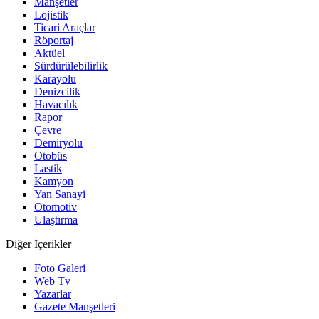
Manşetler
Lojistik
Ticari Araçlar
Röportaj
Aktüel
Sürdürülebilirlik
Karayolu
Denizcilik
Havacılık
Rapor
Çevre
Demiryolu
Otobüs
Lastik
Kamyon
Yan Sanayi
Otomotiv
Ulaştırma
Diğer İçerikler
Foto Galeri
Web Tv
Yazarlar
Gazete Manşetleri