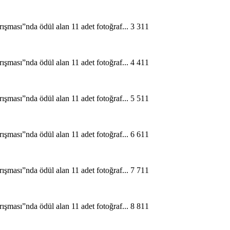
3
11
4
11
5
11
6
11
7
11
8
11