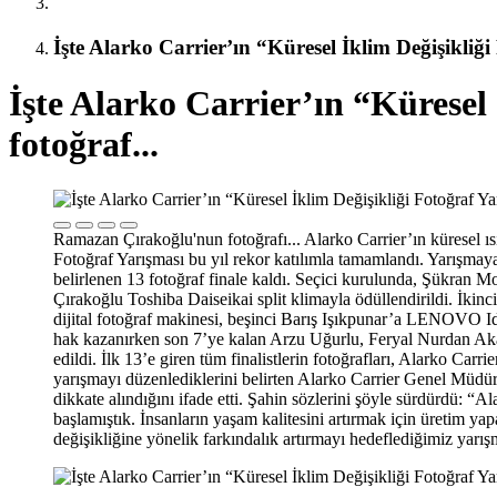
İşte Alarko Carrier’ın “Küresel İklim Değişikliği
İşte Alarko Carrier’ın “Küresel
fotoğraf...
Ramazan Çırakoğlu'nun fotoğrafı... Alarko Carrier’ın küresel ısı
Fotoğraf Yarışması bu yıl rekor katılımla tamamlandı. Yarışmay
belirlenen 13 fotoğraf finale kaldı. Seçici kurulunda, Şükran 
Çırakoğlu Toshiba Daiseikai split klimayla ödüllendirildi. İki
dijital fotoğraf makinesi, beşinci Barış Işıkpunar’a LENOVO 
hak kazanırken son 7’ye kalan Arzu Uğurlu, Feryal Nurdan A
edildi. İlk 13’e giren tüm finalistlerin fotoğrafları, Alarko Ca
yarışmayı düzenlediklerini belirten Alarko Carrier Genel Müdür
dikkate alındığını ifade etti. Şahin sözlerini şöyle sürdürdü: 
başlamıştık. İnsanların yaşam kalitesini artırmak için üretim 
değişikliğine yönelik farkındalık artırmayı hedeflediğimiz yarış