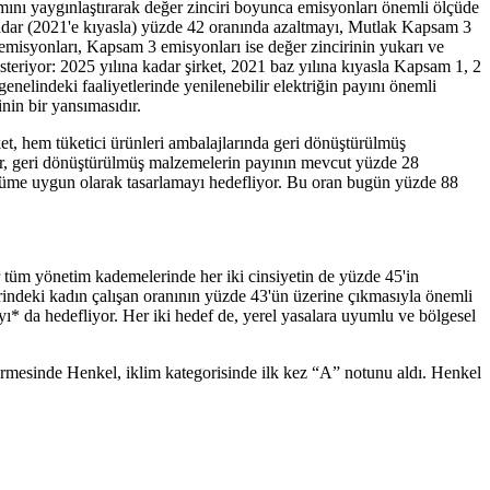
lanımını yaygınlaştırarak değer zinciri boyunca emisyonları önemli ölçüde
kadar (2021'e kıyasla) yüzde 42 oranında azaltmayı, Mutlak Kapsam 3
misyonları, Kapsam 3 emisyonları ise değer zincirinin yukarı ve
eriyor: 2025 yılına kadar şirket, 2021 baz yılına kıyasla Kapsam 1, 2
elindeki faaliyetlerinde yenilenebilir elektriğin payını önemli
inin bir yansımasıdır.
t, hem tüketici ürünleri ambalajlarında geri dönüştürülmüş
dar, geri dönüştürülmüş malzemelerin payının mevcut yüzde 28
şüme uygun olarak tasarlamayı hedefliyor. Bu oran bugün yüzde 88
dar tüm yönetim kademelerinde her iki cinsiyetin de yüzde 45'in
erindeki kadın çalışan oranının yüzde 43'ün üzerine çıkmasıyla önemli
ayı* da hedefliyor. Her iki hedef de, yerel yasalara uyumlu ve bölgesel
dirmesinde Henkel, iklim kategorisinde ilk kez “A” notunu aldı. Henkel