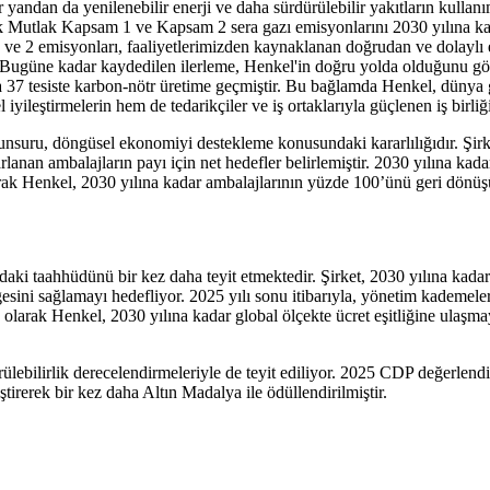
n bir yandan da yenilenebilir enerji ve daha sürdürülebilir yakıtların kul
arak Mutlak Kapsam 1 ve Kapsam 2 sera gazı emisyonlarını 2030 yılına 
e 2 emisyonları, faaliyetlerimizden kaynaklanan doğrudan ve dolaylı e
Bugüne kadar kaydedilen ilerleme, Henkel'in doğru yolda olduğunu göst
7 tesiste karbon-nötr üretime geçmiştir. Bu bağlamda Henkel, dünya gen
yileştirmelerin hem de tedarikçiler ve iş ortaklarıyla güçlenen iş birliğ
nsuru, döngüsel ekonomiyi destekleme konusundaki kararlılığıdır. Şirke
anan ambalajların payı için net hedefler belirlemiştir. 2030 yılına ka
arak Henkel, 2030 yılına kadar ambalajlarının yüzde 100’ünü geri dönü
sundaki taahhüdünü bir kez daha teyit etmektedir. Şirket, 2030 yılına ka
gesini sağlamayı hedefliyor. 2025 yılı sonu itibarıyla, yönetim kademel
ek olarak Henkel, 2030 yılına kadar global ölçekte ücret eşitliğine ulaşm
ürülebilirlik derecelendirmeleriyle de teyit ediliyor. 2025 CDP değerlen
irerek bir kez daha Altın Madalya ile ödüllendirilmiştir.