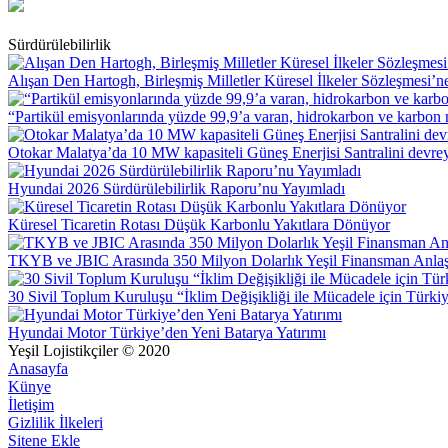
Sürdürülebilirlik
Alışan Den Hartogh, Birleşmiş Milletler Küresel İlkeler Sözleşmesi’
“Partikül emisyonlarında yüzde 99,9’a varan, hidrokarbon ve karbon 
Otokar Malatya’da 10 MW kapasiteli Güneş Enerjisi Santralini devrey
Hyundai 2026 Sürdürülebilirlik Raporu’nu Yayımladı
Küresel Ticaretin Rotası Düşük Karbonlu Yakıtlara Dönüyor
TKYB ve JBIC Arasında 350 Milyon Dolarlık Yeşil Finansman Anla
30 Sivil Toplum Kuruluşu “İklim Değişikliği ile Mücadele için Türkiy
Hyundai Motor Türkiye’den Yeni Batarya Yatırımı
Yeşil Lojistikçiler © 2020
Anasayfa
Künye
İletişim
Gizlilik İlkeleri
Sitene Ekle