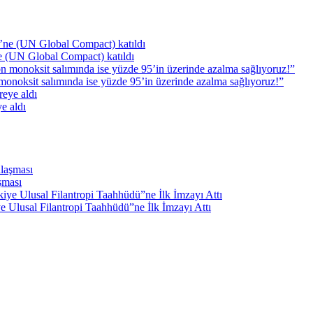
ne (UN Global Compact) katıldı
monoksit salımında ise yüzde 95’in üzerinde azalma sağlıyoruz!”
e aldı
şması
e Ulusal Filantropi Taahhüdü”ne İlk İmzayı Attı