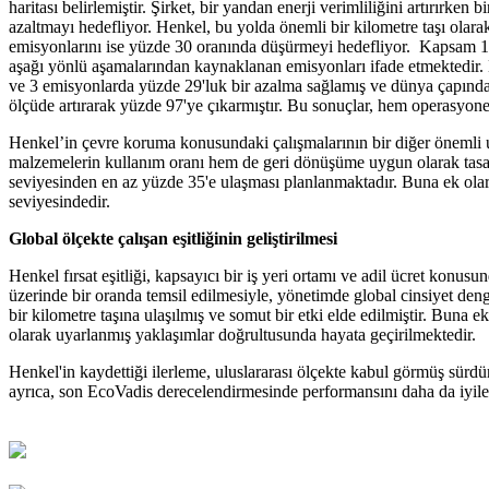
haritası belirlemiştir. Şirket, bir yandan enerji verimliliğini artırırke
azaltmayı hedefliyor. Henkel, bu yolda önemli bir kilometre taşı ol
emisyonlarını ise yüzde 30 oranında düşürmeyi hedefliyor. Kapsam 1 v
aşağı yönlü aşamalarından kaynaklanan emisyonları ifade etmektedir. 
ve 3 emisyonlarda yüzde 29'luk bir azalma sağlamış ve dünya çapında 3
ölçüde artırarak yüzde 97'ye çıkarmıştır. Bu sonuçlar, hem operasyonel i
Henkel’in çevre koruma konusundaki çalışmalarının bir diğer önemli u
malzemelerin kullanım oranı hem de geri dönüşüme uygun olarak tasarl
seviyesinden en az yüzde 35'e ulaşması planlanmaktadır. Buna ek ol
seviyesindedir.
Global ölçekte çalışan eşitliğinin geliştirilmesi
Henkel fırsat eşitliği, kapsayıcı bir iş yeri ortamı ve adil ücret konu
üzerinde bir oranda temsil edilmesiyle, yönetimde global cinsiyet den
bir kilometre taşına ulaşılmış ve somut bir etki elde edilmiştir. Buna 
olarak uyarlanmış yaklaşımlar doğrultusunda hayata geçirilmektedir.
Henkel'in kaydettiği ilerleme, uluslararası ölçekte kabul görmüş sürd
ayrıca, son EcoVadis derecelendirmesinde performansını daha da iyileşt