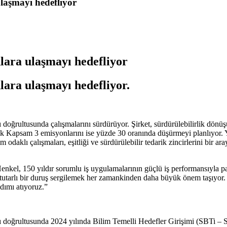
ulaşmayı hedefliyor
nlara ulaşmayı hedefliyor
nlara ulaşmayı hedefliyor.
ğı doğrultusunda çalışmalarını sürdürüyor. Şirket, sürdürülebilirlik dö
 Kapsam 3 emisyonlarını ise yüzde 30 oranında düşürmeyi planlıyor. Yeni
im odaklı çalışmaları, eşitliği ve sürdürülebilir tedarik zincirlerini bir
 “Henkel, 150 yıldır sorumlu iş uygulamalarının güçlü iş performansıyla
ve tutarlı bir duruş sergilemek her zamankinden daha büyük önem taşı
adımı atıyoruz.”
ğı doğrultusunda 2024 yılında Bilim Temelli Hedefler Girişimi (SBTi – S