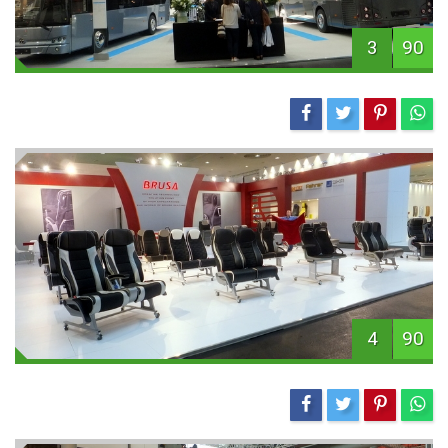
3
90
4
90