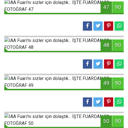
47
90
48
90
49
90
50
90