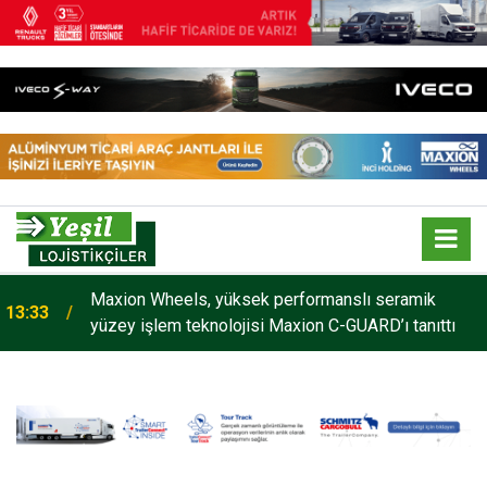
Enver Geçgel Turizm, Filosuna Travego ve Tourismo
20:59
Kattı