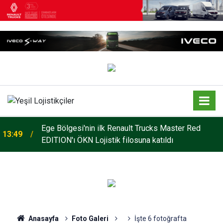
Ege Bölgesi'nin ilk Renault Trucks Master Red
13:49
EDITION'ı ÖKN Lojistik filosuna katıldı
Mars Logistics’in Yalova Gümrüğüne Bağlı
14:35
Antreposu İstanbul’da Hizmet Veriyor
Anasayfa
Foto Galeri
İşte 6 fotoğrafta