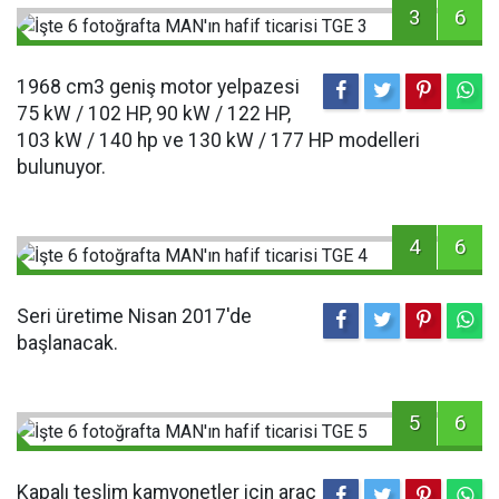
3
6
1968 cm3 geniş motor yelpazesi
75 kW / 102 HP, 90 kW / 122 HP,
103 kW / 140 hp ve 130 kW / 177 HP modelleri
bulunuyor.
4
6
Seri üretime Nisan 2017'de
başlanacak.
5
6
Kapalı teslim kamyonetler için araç