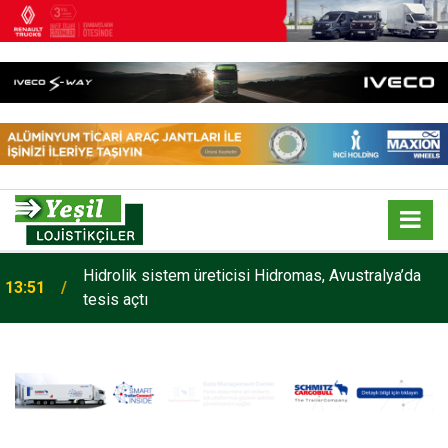
Hidrolik sistem üreticisi Hidromas, Avustralya’da
13:51
tesis açtı
Maxion Wheels, yüksek performanslı seramik
13:33
yüzey işlem teknolojisi Maxion C-GUARD’ı tanıttı