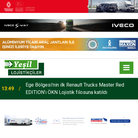
Ege Bölgesi'nin ilk Renault Trucks Master Red
13:49
Mars Logistics’in Yalova Gümrüğüne Bağlı
EDITION'ı ÖKN Lojistik filosuna katıldı
14:35
Antreposu İstanbul’da Hizmet Veriyor