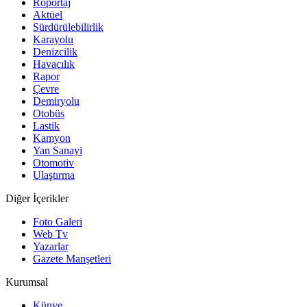
Röportaj
Aktüel
Sürdürülebilirlik
Karayolu
Denizcilik
Havacılık
Rapor
Çevre
Demiryolu
Otobüs
Lastik
Kamyon
Yan Sanayi
Otomotiv
Ulaştırma
Diğer İçerikler
Foto Galeri
Web Tv
Yazarlar
Gazete Manşetleri
Kurumsal
Künye