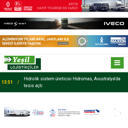
Maxion Wheels, yüksek performanslı seramik
13:33
yüzey işlem teknolojisi Maxion C-GUARD’ı tanıttı