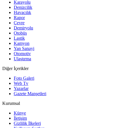
Karayolu
Denizcilik
Havacılık
Rapor
Çevre
Demiryolu
Otobüs
Lastik
Kamyon
Yan Sanayi
Otomotiv
Ulaştırma
Diğer İçerikler
Foto Galeri
Web Tv
Yazarlar
Gazete Manşetleri
Kurumsal
Künye
İletişim
Gizlilik İlkeleri