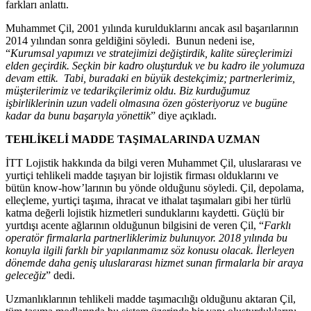
farkları anlattı.
Muhammet Çil, 2001 yılında kurulduklarını ancak asıl başarılarının
2014 yılından sonra geldiğini söyledi. Bunun nedeni ise,
“
Kurumsal yapımızı ve stratejimizi değiştirdik, kalite süreçlerimizi
elden geçirdik. Seçkin bir kadro oluşturduk ve bu kadro ile yolumuza
devam ettik. Tabi, buradaki en büyük destekçimiz; partnerlerimiz,
müşterilerimiz ve tedarikçilerimiz oldu. Biz kurduğumuz
işbirliklerinin uzun vadeli olmasına özen gösteriyoruz ve bugüne
kadar da bunu başarıyla yönettik
” diye açıkladı.
TEHLİKELİ MADDE TAŞIMALARINDA UZMAN
İTT Lojistik hakkında da bilgi veren Muhammet Çil, uluslararası ve
yurtiçi tehlikeli madde taşıyan bir lojistik firması olduklarını ve
bütün know-how’larının bu yönde olduğunu söyledi. Çil, depolama,
elleçleme, yurtiçi taşıma, ihracat ve ithalat taşımaları gibi her türlü
katma değerli lojistik hizmetleri sunduklarını kaydetti. Güçlü bir
yurtdışı acente ağlarının olduğunun bilgisini de veren Çil, “
Farklı
operatör firmalarla partnerliklerimiz bulunuyor. 2018 yılında bu
konuyla ilgili farklı bir yapılanmamız söz konusu olacak. İlerleyen
dönemde daha geniş uluslararası hizmet sunan firmalarla bir araya
geleceğiz
” dedi.
Uzmanlıklarının tehlikeli madde taşımacılığı olduğunu aktaran Çil,