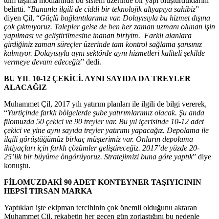
tüm taşıma modlarında bu sistem üzerinde bir yapı oluşturduklarını
belirtti. “
Bununla ilgili de ciddi bir teknolojik altyapıya sahibiz
”
diyen Çil, “
Güçlü bağlantılarımız var. Dolayısıyla bu hizmet dışına
çok çıkmıyoruz. Talepler gelse de ben her zaman uzmanı olunan işin
yapılması ve geliştirilmesine inanan biriyim. Farklı alanlara
girdiğiniz zaman süreçler üzerinde tam kontrol sağlama şansınız
kalmıyor. Dolayısıyla aynı sektörde aynı hizmetleri kaliteli şekilde
vermeye devam edeceğiz
” dedi.
BU YIL 10-12 ÇEKİCİ. AYNI SAYIDA DA TREYLER
ALACAĞIZ
Muhammet Çil, 2017 yılı yatırım planları ile ilgili de bilgi vererek,
“
Yurtiçinde farklı bölgelerde şube yatırımlarımız olacak. Şu anda
filomuzda 50 çekici ve 90 treyler var. Bu yıl içerisinde 10-12 adet
çekici ve yine aynı sayıda treyler yatırımı yapacağız. Depolama ile
ilgili görüştüğümüz birkaç müşterimiz var. Onların depolama
ihtiyaçları için farklı çözümler geliştireceğiz. 2017’de yüzde 20-
25’lik bir büyüme öngörüyoruz. Stratejimizi buna göre yaptık
” diye
konuştu.
FİLOMUZDAKİ 90 ADET KONTEYNER TAŞIYICININ
HEPSİ TIRSAN MARKA
Yaptıkları işte ekipman tercihinin çok önemli olduğunu aktaran
Muhammet Çil, rekabetin her geçen gün zorlaştığını bu nedenle