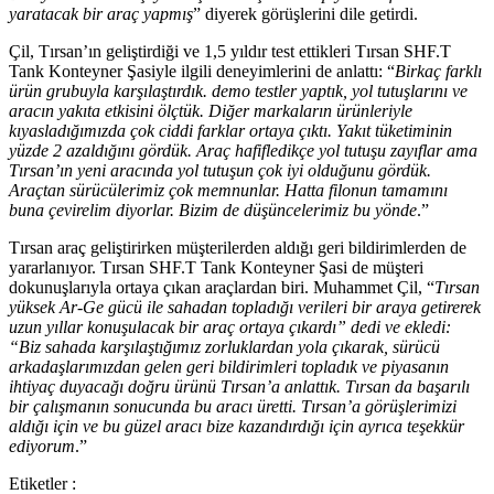
yaratacak bir araç yapmış
” diyerek görüşlerini dile getirdi.
Çil, Tırsan’ın geliştirdiği ve 1,5 yıldır test ettikleri Tırsan SHF.T
Tank Konteyner Şasiyle ilgili deneyimlerini de anlattı: “
Birkaç farklı
ürün grubuyla karşılaştırdık. demo testler yaptık, yol tutuşlarını ve
aracın yakıta etkisini ölçtük. Diğer markaların ürünleriyle
kıyasladığımızda çok ciddi farklar ortaya çıktı. Yakıt tüketiminin
yüzde 2 azaldığını gördük. Araç hafifledikçe yol tutuşu zayıflar ama
Tırsan’ın yeni aracında yol tutuşun çok iyi olduğunu gördük.
Araçtan sürücülerimiz çok memnunlar. Hatta filonun tamamını
buna çevirelim diyorlar. Bizim de düşüncelerimiz bu yönde
.”
Tırsan araç geliştirirken müşterilerden aldığı geri bildirimlerden de
yararlanıyor. Tırsan SHF.T Tank Konteyner Şasi de müşteri
dokunuşlarıyla ortaya çıkan araçlardan biri. Muhammet Çil, “
Tırsan
yüksek Ar-Ge gücü ile sahadan topladığı verileri bir araya getirerek
uzun yıllar konuşulacak bir araç ortaya çıkardı” dedi ve ekledi:
“Biz sahada karşılaştığımız zorluklardan yola çıkarak, sürücü
arkadaşlarımızdan gelen geri bildirimleri topladık ve piyasanın
ihtiyaç duyacağı doğru ürünü Tırsan’a anlattık. Tırsan da başarılı
bir çalışmanın sonucunda bu aracı üretti. Tırsan’a görüşlerimizi
aldığı için ve bu güzel aracı bize kazandırdığı için ayrıca teşekkür
ediyorum
.”
Etiketler :