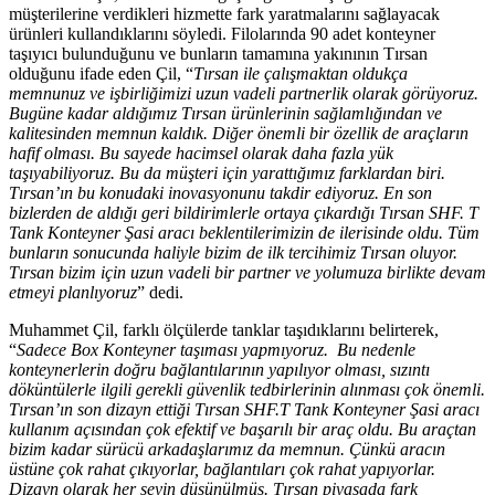
müşterilerine verdikleri hizmette fark yaratmalarını sağlayacak
ürünleri kullandıklarını söyledi. Filolarında 90 adet konteyner
taşıyıcı bulunduğunu ve bunların tamamına yakınının Tırsan
olduğunu ifade eden Çil, “
Tırsan ile çalışmaktan oldukça
memnunuz ve işbirliğimizi uzun vadeli partnerlik olarak görüyoruz.
Bugüne kadar aldığımız Tırsan ürünlerinin sağlamlığından ve
kalitesinden memnun kaldık. Diğer önemli bir özellik de araçların
hafif olması. Bu sayede hacimsel olarak daha fazla yük
taşıyabiliyoruz. Bu da müşteri için yarattığımız farklardan biri.
Tırsan’ın bu konudaki inovasyonunu takdir ediyoruz. En son
bizlerden de aldığı geri bildirimlerle ortaya çıkardığı Tırsan SHF. T
Tank Konteyner Şasi aracı beklentilerimizin de ilerisinde oldu. Tüm
bunların sonucunda haliyle bizim de ilk tercihimiz Tırsan oluyor.
Tırsan bizim için uzun vadeli bir partner ve yolumuza birlikte devam
etmeyi planlıyoruz
” dedi.
Muhammet Çil, farklı ölçülerde tanklar taşıdıklarını belirterek,
“
Sadece Box Konteyner taşıması yapmıyoruz. Bu nedenle
konteynerlerin doğru bağlantılarının yapılıyor olması, sızıntı
döküntülerle ilgili gerekli güvenlik tedbirlerinin alınması çok önemli.
Tırsan’ın son dizayn ettiği Tırsan SHF.T Tank Konteyner Şasi aracı
kullanım açısından çok efektif ve başarılı bir araç oldu. Bu araçtan
bizim kadar sürücü arkadaşlarımız da memnun. Çünkü aracın
üstüne çok rahat çıkıyorlar, bağlantıları çok rahat yapıyorlar.
Dizayn olarak her şeyin düşünülmüş. Tırsan piyasada fark