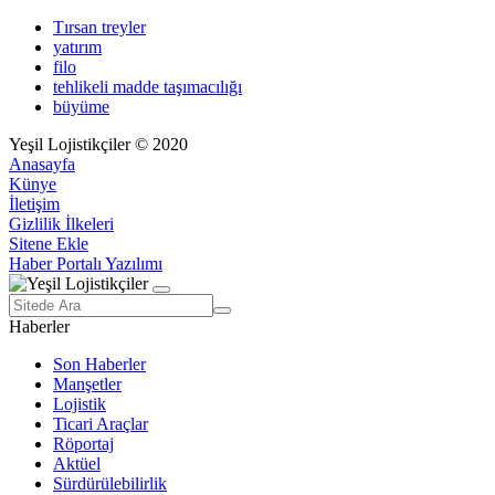
Tırsan treyler
yatırım
filo
tehlikeli madde taşımacılığı
büyüme
Yeşil Lojistikçiler © 2020
Anasayfa
Künye
İletişim
Gizlilik İlkeleri
Sitene Ekle
Haber Portalı Yazılımı
Haberler
Son Haberler
Manşetler
Lojistik
Ticari Araçlar
Röportaj
Aktüel
Sürdürülebilirlik