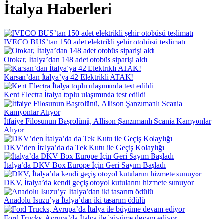
İtalya Haberleri
IVECO BUS’tan 150 adet elektrikli şehir otobüsü teslimatı
Otokar, İtalya’dan 148 adet otobüs siparişi aldı
Karsan’dan İtalya’ya 42 Elektrikli ATAK!
Kent Electra İtalya toplu ulaşımında test edildi
İtfaiye Filosunun Başrolünü, Allison Şanzımanlı Scania Kamyonlar
Alıyor
DKV’den İtalya’da da Tek Kutu ile Geçiş Kolaylığı
İtalya’da DKV Box Europe İçin Geri Sayım Başladı
DKV, İtalya’da kendi geçiş otoyol kutularını hizmete sunuyor
Anadolu Isuzu’ya İtalya’dan iki tasarım ödülü
Ford Trucks, Avrupa’da İtalya ile büyüme devam ediyor