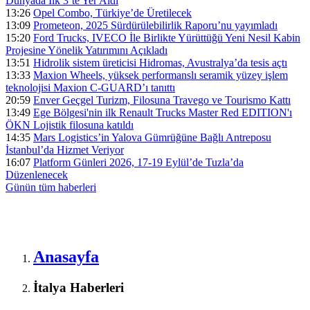
Dünyada İlk 3’te Yer Aldı
13:26
Opel Combo, Türkiye’de Üretilecek
13:09
Prometeon, 2025 Sürdürülebilirlik Raporu’nu yayımladı
15:20
Ford Trucks, IVECO İle Birlikte Yürüttüğü Yeni Nesil Kabin
Projesine Yönelik Yatırımını Açıkladı
13:51
Hidrolik sistem üreticisi Hidromas, Avustralya’da tesis açtı
13:33
Maxion Wheels, yüksek performanslı seramik yüzey işlem
teknolojisi Maxion C-GUARD’ı tanıttı
20:59
Enver Geçgel Turizm, Filosuna Travego ve Tourismo Kattı
13:49
Ege Bölgesi'nin ilk Renault Trucks Master Red EDITION'ı
ÖKN Lojistik filosuna katıldı
14:35
Mars Logistics’in Yalova Gümrüğüne Bağlı Antreposu
İstanbul’da Hizmet Veriyor
16:07
Platform Günleri 2026, 17-19 Eylül’de Tuzla’da
Düzenlenecek
Günün tüm
haberleri
Anasayfa
İtalya Haberleri