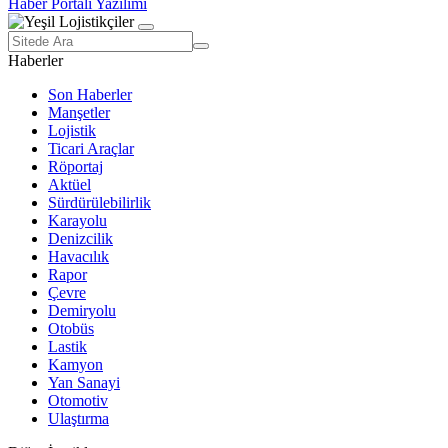
Haber Portalı Yazılımı
Haberler
Son Haberler
Manşetler
Lojistik
Ticari Araçlar
Röportaj
Aktüel
Sürdürülebilirlik
Karayolu
Denizcilik
Havacılık
Rapor
Çevre
Demiryolu
Otobüs
Lastik
Kamyon
Yan Sanayi
Otomotiv
Ulaştırma