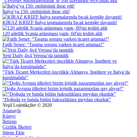
“Çevresel Sürdürülebilirlik”te 100 üzerinden 99.6 puan aldı
İtalya’ya 150. otobüsünü ihraç etti!
KİRAZ KRİZİ! İtalya taşımalarında bıçak kemiğe dayandı!
120 adetlik Scania anlaşması yaptı, 60'ını teslim aldı
Fatih Şener: “Taşıma sorunu varken ticaret artamaz!”
Yeni Daily 4x4 Verona’da tanıtıldı
“Türk Ticaret Merkezleri öncelikle Almanya, İngiltere ve İtalya’da
kurulmalıdır”
“Doğu Avrupa ülkeleri bizim lojistik pazarımızdan pay alıyor!”
“Doğuda ve batıda bütün haksızlıklara meydan okuduk”
Yeşil Lojistikçiler © 2020
Anasayfa
Künye
İletişim
Gizlilik İlkeleri
Sitene Ekle