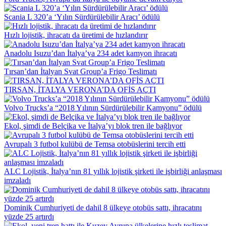
Scania L 320’a ‘Yılın Sürdürülebilir Aracı’ ödülü
Hızlı lojistik, ihracatı da üretimi de hızlandırır
Anadolu Isuzu’dan İtalya’ya 234 adet kamyon ihracatı
Tırsan’dan İtalyan Svat Group’a Frigo Teslimatı
TIRSAN, İTALYA VERONA’DA OFİS AÇTI
Volvo Trucks’a “2018 Yılının Sürdürülebilir Kamyonu” ödülü
Ekol, şimdi de Belçika ve İtalya’yı blok tren ile bağlıyor
Avrupalı 3 futbol kulübü de Temsa otobüslerini tercih etti
ALC Lojistik, İtalya’nın 81 yıllık lojistik şirketi ile işbirliği anlaşması
imzaladı
Dominik Cumhuriyeti de dahil 8 ülkeye otobüs sattı, ihracatını
yüzde 25 artırdı