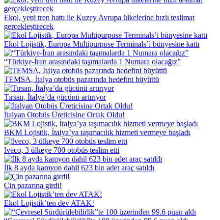
Ekol, yeni tren hattı ile Kuzey Avrupa ülkelerine hızlı teslimat
gerçekleştirecek
Ekol Lojistik, Europa Multipurpose Terminals’i bünyesine kattı
“Türkiye-İran arasındaki taşımalarda 1 Numara olacağız”
TEMSA, İtalya otobüs pazarında hedefini büyüttü
Tırsan, İtalya’da gücünü artırıyor
İtalyan Otobüs Üreticisine Ortak Oldu!
BKM Lojistik, İtalya’ya taşımacılık hizmeti vermeye başladı
Iveco, 3 ülkeye 700 otobüs teslim etti
İlk 8 ayda kamyon dahil 623 bin adet araç satıldı
Çin pazarına girdi!
Ekol Lojistik’ten dev ATAK!