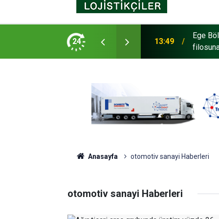
Ege Böl
ravego ve Tourismo Kattı
24
13:49
filosuna
Anasayfa
otomotiv sanayi Haberleri
otomotiv sanayi Haberleri