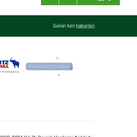
Mars Logistics’in Yalova Gümrüğüne Bağlı Antr
14:35
Günün tüm
haberleri
Veriyor