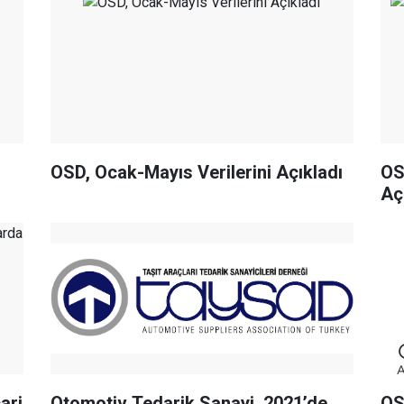
OSD, Ocak-Mayıs Verilerini Açıkladı
OSD
Aç
cari
Otomotiv Tedarik Sanayi, 2021’de