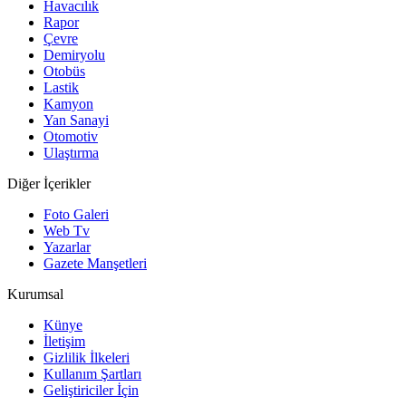
Havacılık
Rapor
Çevre
Demiryolu
Otobüs
Lastik
Kamyon
Yan Sanayi
Otomotiv
Ulaştırma
Diğer İçerikler
Foto Galeri
Web Tv
Yazarlar
Gazete Manşetleri
Kurumsal
Künye
İletişim
Gizlilik İlkeleri
Kullanım Şartları
Geliştiriciler İçin