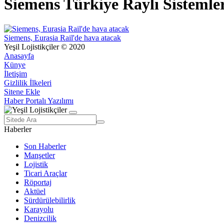
Siemens Türkiye Raylı Sistemle
Siemens, Eurasia Rail'de hava atacak
Yeşil Lojistikçiler © 2020
Anasayfa
Künye
İletişim
Gizlilik İlkeleri
Sitene Ekle
Haber Portalı Yazılımı
Haberler
Son Haberler
Manşetler
Lojistik
Ticari Araçlar
Röportaj
Aktüel
Sürdürülebilirlik
Karayolu
Denizcilik